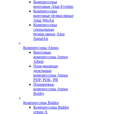
Компрессоры
винтовые Alup Evoluto
Компрессоры
винтовые безмасляные
Alup WisAir
Компрессоры
спиральные
безмасляные Alup
SpiralAir
Компрессоры Atmos
Винтовые
компрессоры Atmos
Albert
Передвижные
дизельные
компрессоры Atmos
PDP, PDK, PB
Поршневые
компрессоры Atmos
Bobby
Компрессоры Baldor
Компрессоры Baldor
серии A