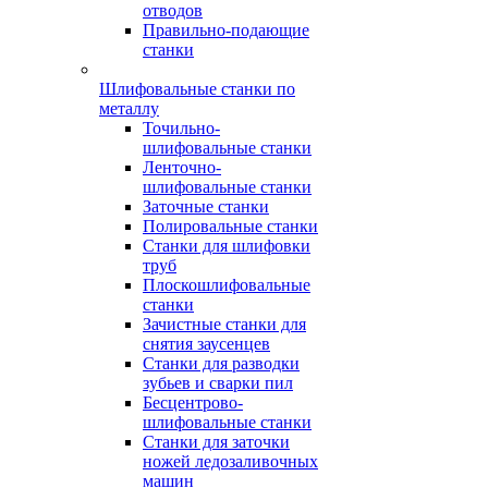
отводов
Правильно-подающие
станки
Шлифовальные станки по
металлу
Точильно-
шлифовальные станки
Ленточно-
шлифовальные станки
Заточные станки
Полировальные станки
Станки для шлифовки
труб
Плоскошлифовальные
станки
Зачистные станки для
снятия заусенцев
Станки для разводки
зубьев и сварки пил
Бесцентрово-
шлифовальные станки
Станки для заточки
ножей ледозаливочных
машин