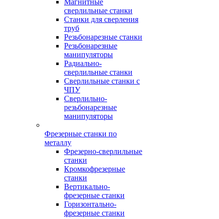
Магнитные
сверлильные станки
Станки для сверления
труб
Резьбонарезные станки
Резьбонарезные
манипуляторы
Радиально-
сверлильные станки
Сверлильные станки с
ЧПУ
Сверлильно-
резьбонарезные
манипуляторы
Фрезерные станки по
металлу
Фрезерно-сверлильные
станки
Кромкофрезерные
станки
Вертикально-
фрезерные станки
Горизонтально-
фрезерные станки