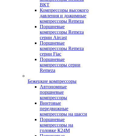
ВКТ
Компрессоры высокого
давления и дожимные
компрессоры Remeza
Поршневые
компрессоры Remeza
серии Aircast
Поршневые
компрессоры Remeza
серии Fiac
Поршневые
компрессоры серии
Remeza
Бежецкие компрессоры
Автономные
поршневые
компрессоры
Винтовые
передвижные
компрессоры на шасси
Поршневые
компрессоры на
головке К24М
Поршневые