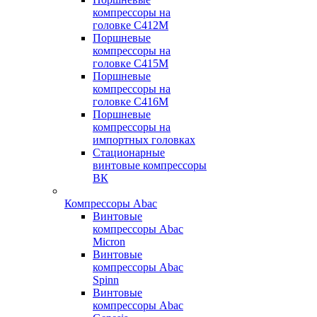
компрессоры на
головке С412М
Поршневые
компрессоры на
головке С415М
Поршневые
компрессоры на
головке С416М
Поршневые
компрессоры на
импортных головках
Стационарные
винтовые компрессоры
ВК
Компрессоры Abac
Винтовые
компрессоры Abac
Micron
Винтовые
компрессоры Abac
Spinn
Винтовые
компрессоры Abac