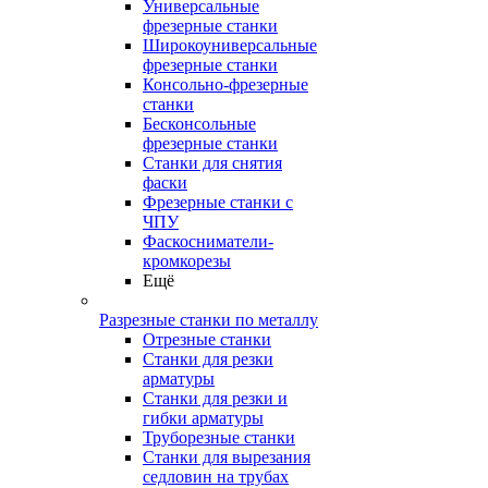
Универсальные
фрезерные станки
Широкоуниверсальные
фрезерные станки
Консольно-фрезерные
станки
Бесконсольные
фрезерные станки
Станки для снятия
фаски
Фрезерные станки с
ЧПУ
Фаскосниматели-
кромкорезы
Ещё
Разрезные станки по металлу
Отрезные станки
Станки для резки
арматуры
Станки для резки и
гибки арматуры
Труборезные станки
Станки для вырезания
седловин на трубаx