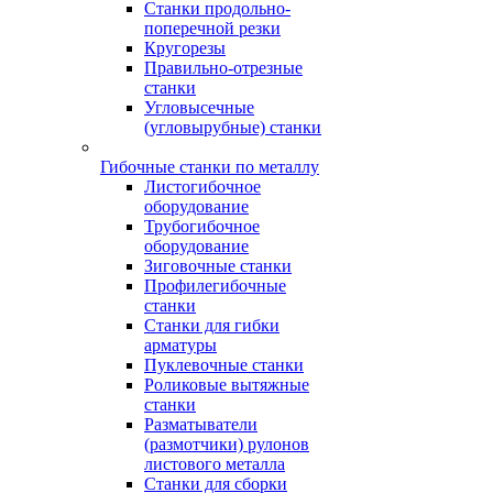
Станки продольно-
поперечной резки
Кругорезы
Правильно-отрезные
станки
Угловысечные
(угловырубные) станки
Гибочные станки по металлу
Листогибочное
оборудование
Трубогибочное
оборудование
Зиговочные станки
Профилегибочные
станки
Станки для гибки
арматуры
Пуклевочные станки
Роликовые вытяжные
станки
Разматыватели
(размотчики) рулонов
листового металла
Станки для сборки