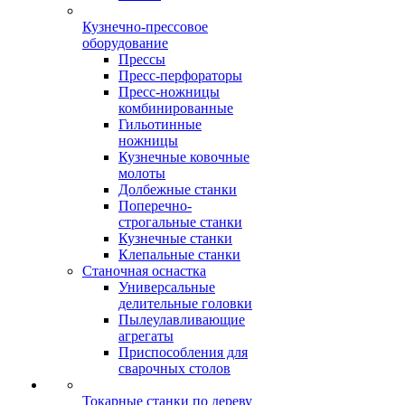
Кузнечно-прессовое
оборудование
Прессы
Пресс-перфораторы
Пресс-ножницы
комбинированные
Гильотинные
ножницы
Кузнечные ковочные
молоты
Долбежные станки
Поперечно-
строгальные станки
Кузнечные станки
Клепальные станки
Станочная оснастка
Универсальные
делительные головки
Пылеулавливающие
агрегаты
Приспособления для
сварочных столов
Токарные станки по дереву