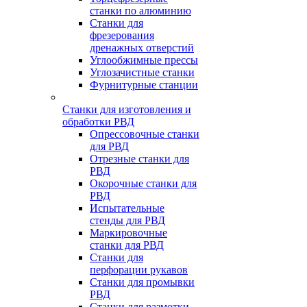
станки по алюминию
Станки для
фрезерования
дренажных отверстий
Углообжимные прессы
Углозачистные станки
Фурнитурные станции
Станки для изготовления и
обработки РВД
Опрессовочные станки
для РВД
Отрезные станки для
РВД
Окорочные станки для
РВД
Испытательные
стенды для РВД
Маркировочные
станки для РВД
Станки для
перфорации рукавов
Станки для промывки
РВД
Станки для размотки