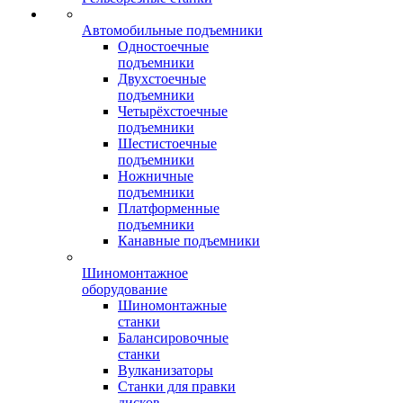
Автомобильные подъемники
Одностоечные
подъемники
Двухстоечные
подъемники
Четырёхстоечные
подъемники
Шестистоечные
подъемники
Ножничные
подъемники
Платформенные
подъемники
Канавные подъемники
Шиномонтажное
оборудование
Шиномонтажные
станки
Балансировочные
станки
Вулканизаторы
Станки для правки
дисков