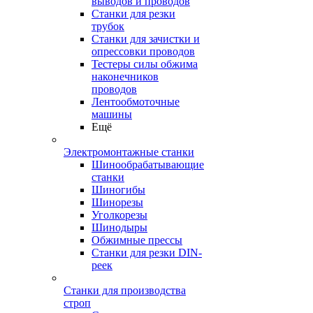
выводов и проводов
Станки для резки
трубок
Станки для зачистки и
опрессовки проводов
Тестеры силы обжима
наконечников
проводов
Лентообмоточные
машины
Ещё
Электромонтажные станки
Шинообрабатывающие
станки
Шиногибы
Шинорезы
Уголкорезы
Шинодыры
Обжимные прессы
Станки для резки DIN-
реек
Станки для производства
строп