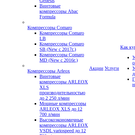
Genesis
Винтовые
компрессоры Abac
Formula
Компрессоры Comaro
Компрессоры Comaro
LB
Компрессоры Comaro
Как ку
SB (New с 2017г.)
Компрессоры Comaro
У
MD (New с 2016г.)
о
Акции
Услуги
У
Компрессоры Arleox
д
Винтовые
Г
компрессоры ARLEOX
н
XLS
производительностью
до 2 250 л/мин
Мощные компрессоры
ARLEOX XLS до 12
700 л/мин
Высокоэкономичные
компрессоры ARLEOX
VSDL variospeed до 12