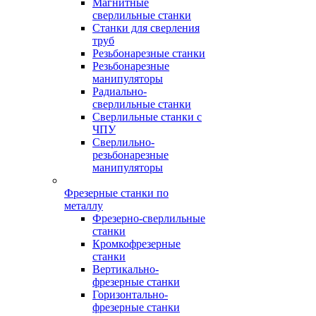
Магнитные
сверлильные станки
Станки для сверления
труб
Резьбонарезные станки
Резьбонарезные
манипуляторы
Радиально-
сверлильные станки
Сверлильные станки с
ЧПУ
Сверлильно-
резьбонарезные
манипуляторы
Фрезерные станки по
металлу
Фрезерно-сверлильные
станки
Кромкофрезерные
станки
Вертикально-
фрезерные станки
Горизонтально-
фрезерные станки