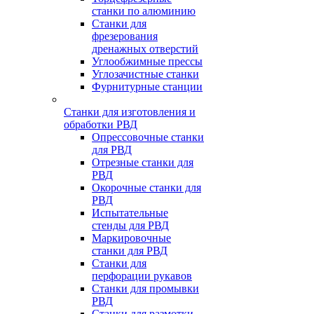
станки по алюминию
Станки для
фрезерования
дренажных отверстий
Углообжимные прессы
Углозачистные станки
Фурнитурные станции
Станки для изготовления и
обработки РВД
Опрессовочные станки
для РВД
Отрезные станки для
РВД
Окорочные станки для
РВД
Испытательные
стенды для РВД
Маркировочные
станки для РВД
Станки для
перфорации рукавов
Станки для промывки
РВД
Станки для размотки