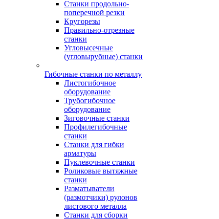
Станки продольно-
поперечной резки
Кругорезы
Правильно-отрезные
станки
Угловысечные
(угловырубные) станки
Гибочные станки по металлу
Листогибочное
оборудование
Трубогибочное
оборудование
Зиговочные станки
Профилегибочные
станки
Станки для гибки
арматуры
Пуклевочные станки
Роликовые вытяжные
станки
Разматыватели
(размотчики) рулонов
листового металла
Станки для сборки