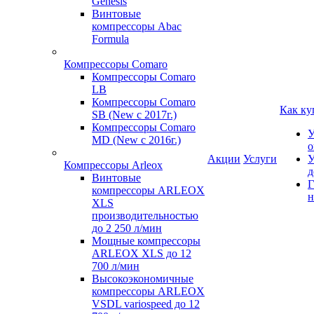
Genesis
Винтовые
компрессоры Abac
Formula
Компрессоры Comaro
Компрессоры Comaro
LB
Компрессоры Comaro
Как ку
SB (New с 2017г.)
Компрессоры Comaro
У
MD (New с 2016г.)
о
Акции
Услуги
У
Компрессоры Arleox
д
Винтовые
Г
компрессоры ARLEOX
н
XLS
производительностью
до 2 250 л/мин
Мощные компрессоры
ARLEOX XLS до 12
700 л/мин
Высокоэкономичные
компрессоры ARLEOX
VSDL variospeed до 12