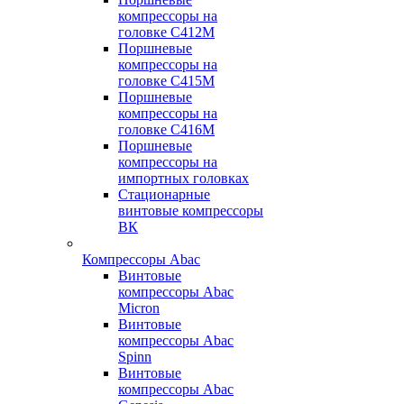
компрессоры на
головке С412М
Поршневые
компрессоры на
головке С415М
Поршневые
компрессоры на
головке С416М
Поршневые
компрессоры на
импортных головках
Стационарные
винтовые компрессоры
ВК
Компрессоры Abac
Винтовые
компрессоры Abac
Micron
Винтовые
компрессоры Abac
Spinn
Винтовые
компрессоры Abac