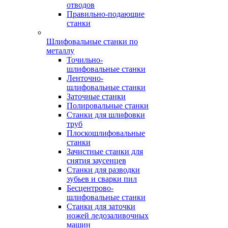
отводов
Правильно-подающие
станки
Шлифовальные станки по
металлу
Точильно-
шлифовальные станки
Ленточно-
шлифовальные станки
Заточные станки
Полировальные станки
Станки для шлифовки
труб
Плоскошлифовальные
станки
Зачистные станки для
снятия заусенцев
Станки для разводки
зубьев и сварки пил
Бесцентрово-
шлифовальные станки
Станки для заточки
ножей ледозаливочных
машин