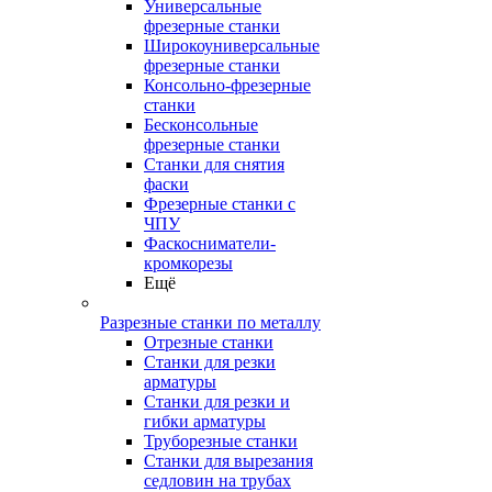
Универсальные
фрезерные станки
Широкоуниверсальные
фрезерные станки
Консольно-фрезерные
станки
Бесконсольные
фрезерные станки
Станки для снятия
фаски
Фрезерные станки с
ЧПУ
Фаскосниматели-
кромкорезы
Ещё
Разрезные станки по металлу
Отрезные станки
Станки для резки
арматуры
Станки для резки и
гибки арматуры
Труборезные станки
Станки для вырезания
седловин на трубаx