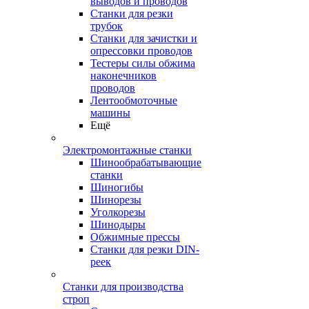
выводов и проводов
Станки для резки
трубок
Станки для зачистки и
опрессовки проводов
Тестеры силы обжима
наконечников
проводов
Лентообмоточные
машины
Ещё
Электромонтажные станки
Шинообрабатывающие
станки
Шиногибы
Шинорезы
Уголкорезы
Шинодыры
Обжимные прессы
Станки для резки DIN-
реек
Станки для производства
строп