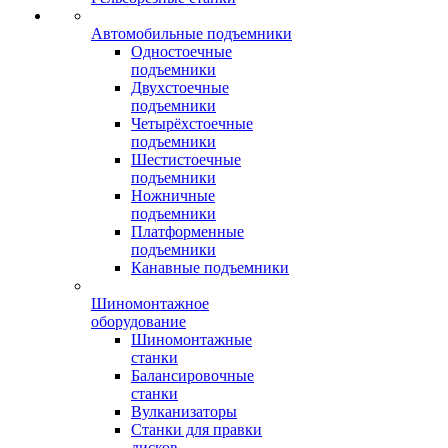
Автомобильные подъемники
Одностоечные
подъемники
Двухстоечные
подъемники
Четырёхстоечные
подъемники
Шестистоечные
подъемники
Ножничные
подъемники
Платформенные
подъемники
Канавные подъемники
Шиномонтажное
оборудование
Шиномонтажные
станки
Балансировочные
станки
Вулканизаторы
Станки для правки
дисков