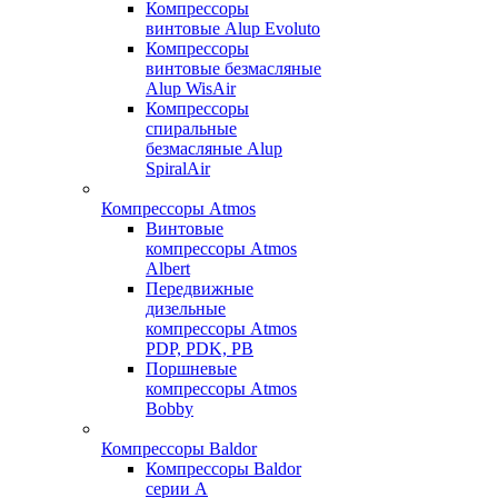
Компрессоры
винтовые Alup Evoluto
Компрессоры
винтовые безмасляные
Alup WisAir
Компрессоры
спиральные
безмасляные Alup
SpiralAir
Компрессоры Atmos
Винтовые
компрессоры Atmos
Albert
Передвижные
дизельные
компрессоры Atmos
PDP, PDK, PB
Поршневые
компрессоры Atmos
Bobby
Компрессоры Baldor
Компрессоры Baldor
серии A