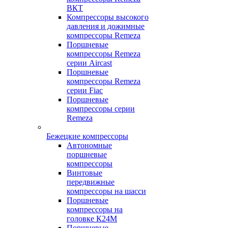
ВКТ
Компрессоры высокого
давления и дожимные
компрессоры Remeza
Поршневые
компрессоры Remeza
серии Aircast
Поршневые
компрессоры Remeza
серии Fiac
Поршневые
компрессоры серии
Remeza
Бежецкие компрессоры
Автономные
поршневые
компрессоры
Винтовые
передвижные
компрессоры на шасси
Поршневые
компрессоры на
головке К24М
Поршневые