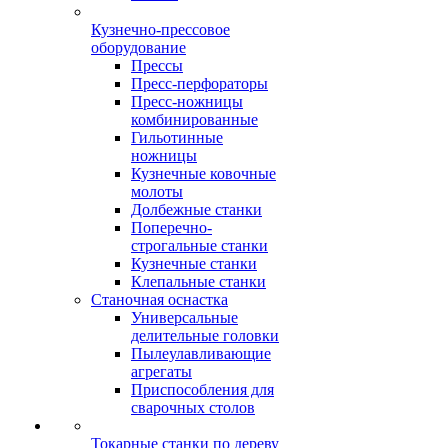
Кузнечно-прессовое
оборудование
Прессы
Пресс-перфораторы
Пресс-ножницы
комбинированные
Гильотинные
ножницы
Кузнечные ковочные
молоты
Долбежные станки
Поперечно-
строгальные станки
Кузнечные станки
Клепальные станки
Станочная оснастка
Универсальные
делительные головки
Пылеулавливающие
агрегаты
Приспособления для
сварочных столов
Токарные станки по дереву