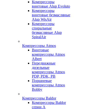
Компрессоры
винтовые Alup Evoluto
Компрессоры
винтовые безмасляные
Alup WisAir
Компрессоры
спиральные
безмасляные Alup
SpiralAir
Компрессоры Atmos
Винтовые
компрессоры Atmos
Albert
Передвижные
дизельные
компрессоры Atmos
PDP, PDK, PB
Поршневые
компрессоры Atmos
Bobby
Компрессоры Baldor
Компрессоры Baldor
серии A