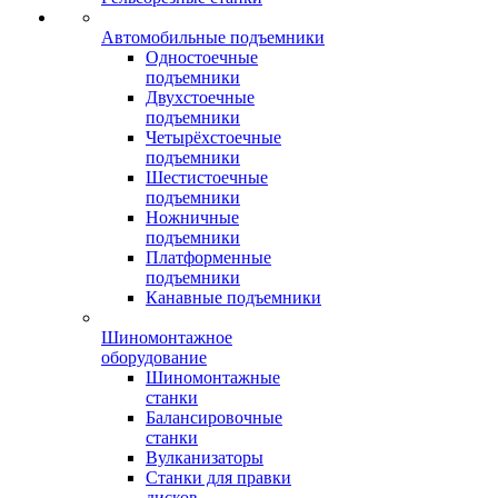
Автомобильные подъемники
Одностоечные
подъемники
Двухстоечные
подъемники
Четырёхстоечные
подъемники
Шестистоечные
подъемники
Ножничные
подъемники
Платформенные
подъемники
Канавные подъемники
Шиномонтажное
оборудование
Шиномонтажные
станки
Балансировочные
станки
Вулканизаторы
Станки для правки
дисков