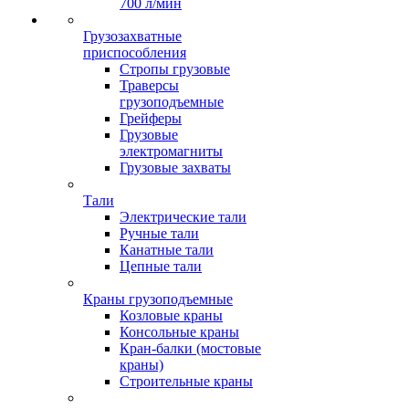
700 л/мин
Грузозахватные
приспособления
Стропы грузовые
Траверсы
грузоподъемные
Грейферы
Грузовые
электромагниты
Грузовые захваты
Тали
Электрические тали
Ручные тали
Канатные тали
Цепные тали
Краны грузоподъемные
Козловые краны
Консольные краны
Кран-балки (мостовые
краны)
Строительные краны