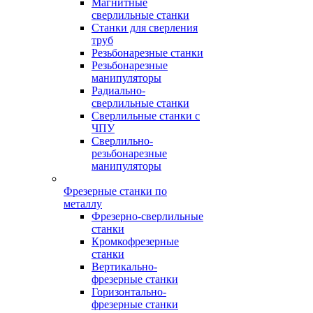
Магнитные
сверлильные станки
Станки для сверления
труб
Резьбонарезные станки
Резьбонарезные
манипуляторы
Радиально-
сверлильные станки
Сверлильные станки с
ЧПУ
Сверлильно-
резьбонарезные
манипуляторы
Фрезерные станки по
металлу
Фрезерно-сверлильные
станки
Кромкофрезерные
станки
Вертикально-
фрезерные станки
Горизонтально-
фрезерные станки