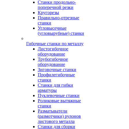
Станки продольно-
поперечной резки
Кругорезы
Правильно-отрезные
станки
Угловысечные
(угловырубные) станки
Гибочные станки по металлу
Листогибочное
оборудование
Трубогибочное
оборудование
Зиговочные станки
Профилегибочные
станки
Станки для гибки
арматуры
Пуклевочные станки
Роликовые вытяжные
станки
Разматыватели
(размотчики) рулонов
листового металла
Станки для сборки