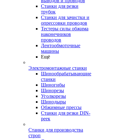
выводов и проводов
Станки для резки
трубок
Станки для зачистки и
опрессовки проводов
Тестеры силы обжима
наконечников
проводов
Лентообмоточные
машины
Ещё
Электромонтажные станки
Шинообрабатывающие
станки
Шиногибы
Шинорезы
Уголкорезы
Шинодыры
Обжимные прессы
Станки для резки DIN-
реек
Станки для производства
строп