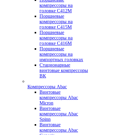
компрессоры на
головке С412М
Поршневые
компрессоры на
головке С415М
Поршневые
компрессоры на
головке С416М
Поршневые
компрессоры на
импортных головках
Стационарные
винтовые компрессоры
ВК
Компрессоры Abac
Винтовые
компрессоры Abac
Micron
Винтовые
компрессоры Abac
Spinn
Винтовые
компрессоры Abac