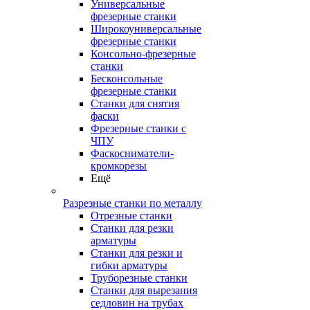
Универсальные
фрезерные станки
Широкоуниверсальные
фрезерные станки
Консольно-фрезерные
станки
Бесконсольные
фрезерные станки
Станки для снятия
фаски
Фрезерные станки с
ЧПУ
Фаскосниматели-
кромкорезы
Ещё
Разрезные станки по металлу
Отрезные станки
Станки для резки
арматуры
Станки для резки и
гибки арматуры
Труборезные станки
Станки для вырезания
седловин на трубаx