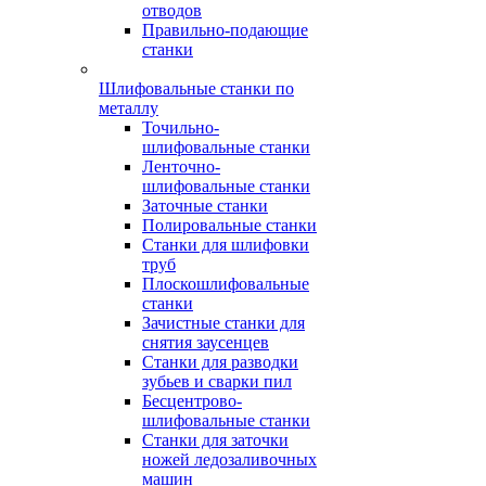
отводов
Правильно-подающие
станки
Шлифовальные станки по
металлу
Точильно-
шлифовальные станки
Ленточно-
шлифовальные станки
Заточные станки
Полировальные станки
Станки для шлифовки
труб
Плоскошлифовальные
станки
Зачистные станки для
снятия заусенцев
Станки для разводки
зубьев и сварки пил
Бесцентрово-
шлифовальные станки
Станки для заточки
ножей ледозаливочных
машин