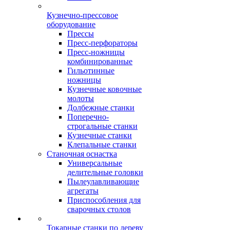
Кузнечно-прессовое
оборудование
Прессы
Пресс-перфораторы
Пресс-ножницы
комбинированные
Гильотинные
ножницы
Кузнечные ковочные
молоты
Долбежные станки
Поперечно-
строгальные станки
Кузнечные станки
Клепальные станки
Станочная оснастка
Универсальные
делительные головки
Пылеулавливающие
агрегаты
Приспособления для
сварочных столов
Токарные станки по дереву