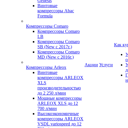
Genesis
Винтовые
компрессоры Abac
Formula
Компрессоры Comaro
Компрессоры Comaro
LB
Компрессоры Comaro
Как ку
SB (New с 2017г.)
Компрессоры Comaro
У
MD (New с 2016г.)
о
Акции
Услуги
У
Компрессоры Arleox
д
Винтовые
Г
компрессоры ARLEOX
н
XLS
производительностью
до 2 250 л/мин
Мощные компрессоры
ARLEOX XLS до 12
700 л/мин
Высокоэкономичные
компрессоры ARLEOX
VSDL variospeed до 12