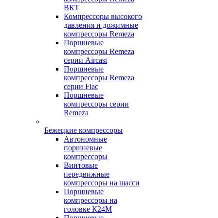
ВКТ
Компрессоры высокого
давления и дожимные
компрессоры Remeza
Поршневые
компрессоры Remeza
серии Aircast
Поршневые
компрессоры Remeza
серии Fiac
Поршневые
компрессоры серии
Remeza
Бежецкие компрессоры
Автономные
поршневые
компрессоры
Винтовые
передвижные
компрессоры на шасси
Поршневые
компрессоры на
головке К24М
Поршневые