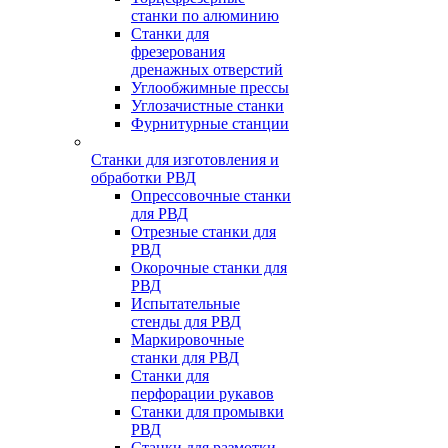
станки по алюминию
Станки для
фрезерования
дренажных отверстий
Углообжимные прессы
Углозачистные станки
Фурнитурные станции
Станки для изготовления и
обработки РВД
Опрессовочные станки
для РВД
Отрезные станки для
РВД
Окорочные станки для
РВД
Испытательные
стенды для РВД
Маркировочные
станки для РВД
Станки для
перфорации рукавов
Станки для промывки
РВД
Станки для размотки