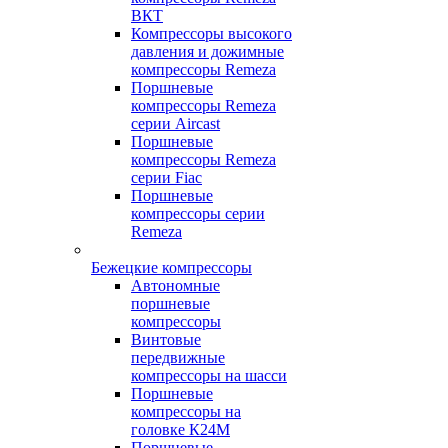
ВКТ
Компрессоры высокого
давления и дожимные
компрессоры Remeza
Поршневые
компрессоры Remeza
серии Aircast
Поршневые
компрессоры Remeza
серии Fiac
Поршневые
компрессоры серии
Remeza
Бежецкие компрессоры
Автономные
поршневые
компрессоры
Винтовые
передвижные
компрессоры на шасси
Поршневые
компрессоры на
головке К24М
Поршневые