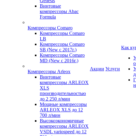
Genesis
Винтовые
компрессоры Abac
Formula
Компрессоры Comaro
Компрессоры Comaro
LB
Компрессоры Comaro
Как ку
SB (New с 2017г.)
Компрессоры Comaro
У
MD (New с 2016г.)
о
Акции
Услуги
У
Компрессоры Arleox
д
Винтовые
Г
компрессоры ARLEOX
н
XLS
производительностью
до 2 250 л/мин
Мощные компрессоры
ARLEOX XLS до 12
700 л/мин
Высокоэкономичные
компрессоры ARLEOX
VSDL variospeed до 12