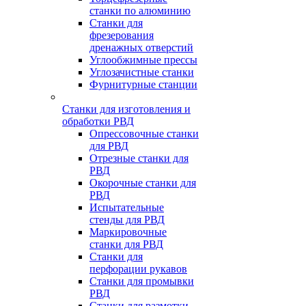
станки по алюминию
Станки для
фрезерования
дренажных отверстий
Углообжимные прессы
Углозачистные станки
Фурнитурные станции
Станки для изготовления и
обработки РВД
Опрессовочные станки
для РВД
Отрезные станки для
РВД
Окорочные станки для
РВД
Испытательные
стенды для РВД
Маркировочные
станки для РВД
Станки для
перфорации рукавов
Станки для промывки
РВД
Станки для размотки