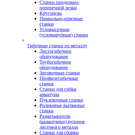
Станки продольно-
поперечной резки
Кругорезы
Правильно-отрезные
станки
Угловысечные
(угловырубные) станки
Гибочные станки по металлу
Листогибочное
оборудование
Трубогибочное
оборудование
Зиговочные станки
Профилегибочные
станки
Станки для гибки
арматуры
Пуклевочные станки
Роликовые вытяжные
станки
Разматыватели
(размотчики) рулонов
листового металла
Станки для сборки