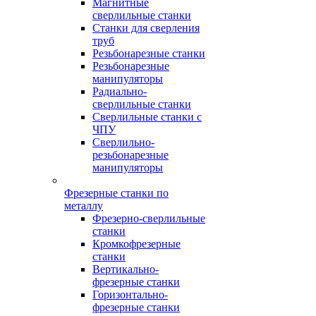
Магнитные
сверлильные станки
Станки для сверления
труб
Резьбонарезные станки
Резьбонарезные
манипуляторы
Радиально-
сверлильные станки
Сверлильные станки с
ЧПУ
Сверлильно-
резьбонарезные
манипуляторы
Фрезерные станки по
металлу
Фрезерно-сверлильные
станки
Кромкофрезерные
станки
Вертикально-
фрезерные станки
Горизонтально-
фрезерные станки