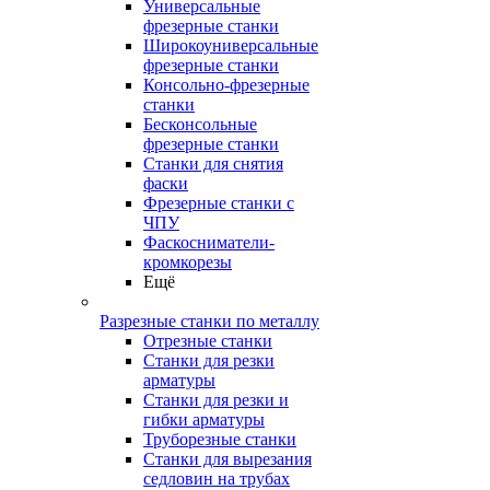
Универсальные
фрезерные станки
Широкоуниверсальные
фрезерные станки
Консольно-фрезерные
станки
Бесконсольные
фрезерные станки
Станки для снятия
фаски
Фрезерные станки с
ЧПУ
Фаскосниматели-
кромкорезы
Ещё
Разрезные станки по металлу
Отрезные станки
Станки для резки
арматуры
Станки для резки и
гибки арматуры
Труборезные станки
Станки для вырезания
седловин на трубаx