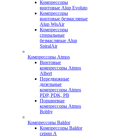
Компрессоры
винтовые Alup Evoluto
Компрессоры
винтовые безмасляные
Alup WisAir
Компрессоры
спиральные
безмасляные Alup
SpiralAir
Компрессоры Atmos
Винтовые
компрессоры Atmos
Albert
Передвижные
дизельные
компрессоры Atmos
PDP, PDK, PB
Поршневые
компрессоры Atmos
Bobby
Компрессоры Baldor
Компрессоры Baldor
серии A