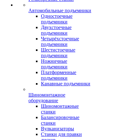
Автомобильные подъемники
Одностоечные
подъемники
Двухстоечные
подъемники
Четырёхстоечные
подъемники
Шестистоечные
подъемники
Ножничные
подъемники
Платформенные
подъемники
Канавные подъемники
Шиномонтажное
оборудование
Шиномонтажные
станки
Балансировочные
станки
Вулканизаторы
Станки для правки
дисков