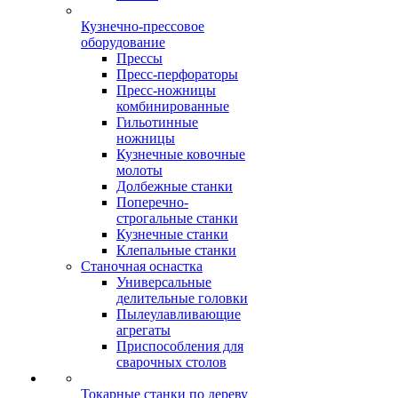
Кузнечно-прессовое
оборудование
Прессы
Пресс-перфораторы
Пресс-ножницы
комбинированные
Гильотинные
ножницы
Кузнечные ковочные
молоты
Долбежные станки
Поперечно-
строгальные станки
Кузнечные станки
Клепальные станки
Станочная оснастка
Универсальные
делительные головки
Пылеулавливающие
агрегаты
Приспособления для
сварочных столов
Токарные станки по дереву