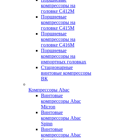
компрессоры на
головке С412М
Поршневые
компрессоры на
головке С415М
Поршневые
компрессоры на
головке С416М
Поршневые
компрессоры на
импортных головках
Стационарные
винтовые компрессоры
ВК
Компрессоры Abac
Винтовые
компрессоры Abac
Micron
Винтовые
компрессоры Abac
Spinn
Винтовые
компрессоры Abac