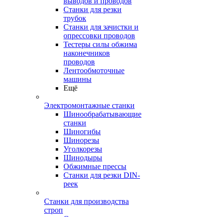
выводов и проводов
Станки для резки
трубок
Станки для зачистки и
опрессовки проводов
Тестеры силы обжима
наконечников
проводов
Лентообмоточные
машины
Ещё
Электромонтажные станки
Шинообрабатывающие
станки
Шиногибы
Шинорезы
Уголкорезы
Шинодыры
Обжимные прессы
Станки для резки DIN-
реек
Станки для производства
строп