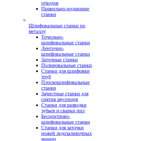
отводов
Правильно-подающие
станки
Шлифовальные станки по
металлу
Точильно-
шлифовальные станки
Ленточно-
шлифовальные станки
Заточные станки
Полировальные станки
Станки для шлифовки
труб
Плоскошлифовальные
станки
Зачистные станки для
снятия заусенцев
Станки для разводки
зубьев и сварки пил
Бесцентрово-
шлифовальные станки
Станки для заточки
ножей ледозаливочных
машин