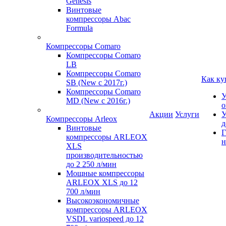
Genesis
Винтовые
компрессоры Abac
Formula
Компрессоры Comaro
Компрессоры Comaro
LB
Компрессоры Comaro
Как ку
SB (New с 2017г.)
Компрессоры Comaro
У
MD (New с 2016г.)
о
Акции
Услуги
У
Компрессоры Arleox
д
Винтовые
Г
компрессоры ARLEOX
н
XLS
производительностью
до 2 250 л/мин
Мощные компрессоры
ARLEOX XLS до 12
700 л/мин
Высокоэкономичные
компрессоры ARLEOX
VSDL variospeed до 12