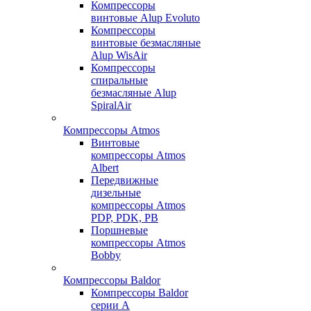
Компрессоры
винтовые Alup Evoluto
Компрессоры
винтовые безмасляные
Alup WisAir
Компрессоры
спиральные
безмасляные Alup
SpiralAir
Компрессоры Atmos
Винтовые
компрессоры Atmos
Albert
Передвижные
дизельные
компрессоры Atmos
PDP, PDK, PB
Поршневые
компрессоры Atmos
Bobby
Компрессоры Baldor
Компрессоры Baldor
серии A