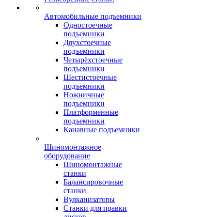
Автомобильные подъемники
Одностоечные
подъемники
Двухстоечные
подъемники
Четырёхстоечные
подъемники
Шестистоечные
подъемники
Ножничные
подъемники
Платформенные
подъемники
Канавные подъемники
Шиномонтажное
оборудование
Шиномонтажные
станки
Балансировочные
станки
Вулканизаторы
Станки для правки
дисков