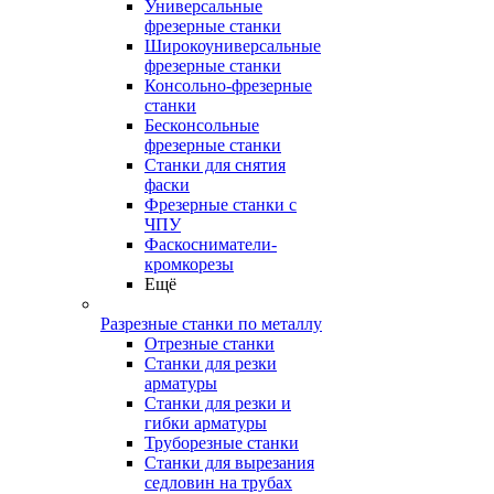
Универсальные
фрезерные станки
Широкоуниверсальные
фрезерные станки
Консольно-фрезерные
станки
Бесконсольные
фрезерные станки
Станки для снятия
фаски
Фрезерные станки с
ЧПУ
Фаскосниматели-
кромкорезы
Ещё
Разрезные станки по металлу
Отрезные станки
Станки для резки
арматуры
Станки для резки и
гибки арматуры
Труборезные станки
Станки для вырезания
седловин на трубаx