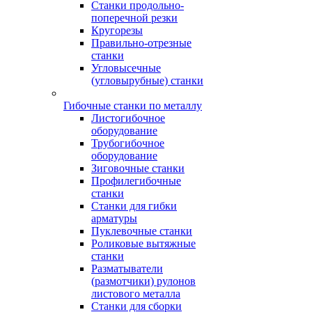
Станки продольно-
поперечной резки
Кругорезы
Правильно-отрезные
станки
Угловысечные
(угловырубные) станки
Гибочные станки по металлу
Листогибочное
оборудование
Трубогибочное
оборудование
Зиговочные станки
Профилегибочные
станки
Станки для гибки
арматуры
Пуклевочные станки
Роликовые вытяжные
станки
Разматыватели
(размотчики) рулонов
листового металла
Станки для сборки