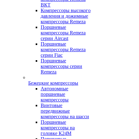
ВКТ
Компрессоры высокого
давления и дожимные
компрессоры Remeza
Поршневые
компрессоры Remeza
серии Aircast
Поршневые
компрессоры Remeza
серии Fiac
Поршневые
компрессоры серии
Remeza
Бежецкие компрессоры
Автономные
поршневые
компрессоры
Винтовые
передвижные
компрессоры на шасси
Поршневые
компрессоры на
головке К24М
Поршневые