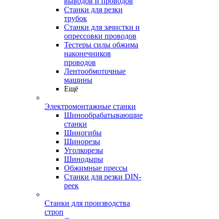
выводов и проводов
Станки для резки
трубок
Станки для зачистки и
опрессовки проводов
Тестеры силы обжима
наконечников
проводов
Лентообмоточные
машины
Ещё
Электромонтажные станки
Шинообрабатывающие
станки
Шиногибы
Шинорезы
Уголкорезы
Шинодыры
Обжимные прессы
Станки для резки DIN-
реек
Станки для производства
строп