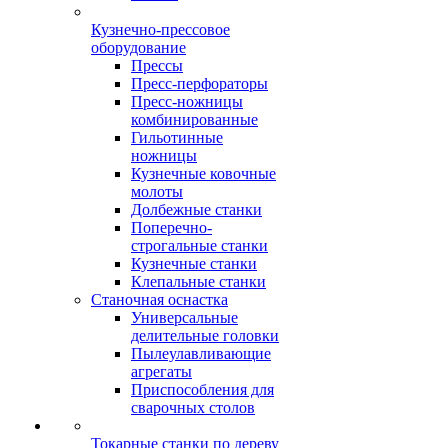
Кузнечно-прессовое
оборудование
Прессы
Пресс-перфораторы
Пресс-ножницы
комбинированные
Гильотинные
ножницы
Кузнечные ковочные
молоты
Долбежные станки
Поперечно-
строгальные станки
Кузнечные станки
Клепальные станки
Станочная оснастка
Универсальные
делительные головки
Пылеулавливающие
агрегаты
Приспособления для
сварочных столов
Токарные станки по дереву