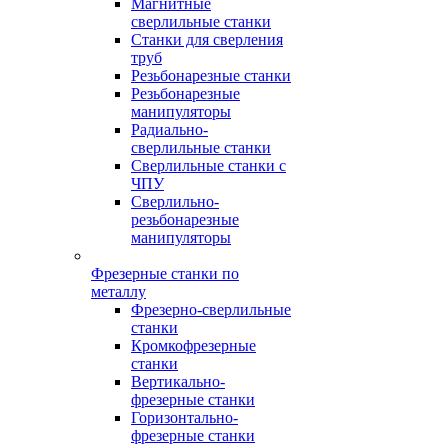
Магнитные
сверлильные станки
Станки для сверления
труб
Резьбонарезные станки
Резьбонарезные
манипуляторы
Радиально-
сверлильные станки
Сверлильные станки с
ЧПУ
Сверлильно-
резьбонарезные
манипуляторы
Фрезерные станки по
металлу
Фрезерно-сверлильные
станки
Кромкофрезерные
станки
Вертикально-
фрезерные станки
Горизонтально-
фрезерные станки