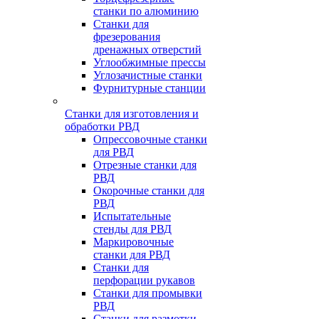
станки по алюминию
Станки для
фрезерования
дренажных отверстий
Углообжимные прессы
Углозачистные станки
Фурнитурные станции
Станки для изготовления и
обработки РВД
Опрессовочные станки
для РВД
Отрезные станки для
РВД
Окорочные станки для
РВД
Испытательные
стенды для РВД
Маркировочные
станки для РВД
Станки для
перфорации рукавов
Станки для промывки
РВД
Станки для размотки