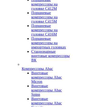
компрессоры на
головке С412М
Поршневые
компрессоры на
головке С415М
Поршневые
компрессоры на
головке С416М
Поршневые
компрессоры на
импортных головках
Стационарные
винтовые компрессоры
ВК
Компрессоры Abac
Винтовые
компрессоры Abac
Micron
Винтовые
компрессоры Abac
Spinn
Винтовые
компрессоры Abac