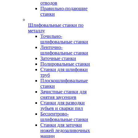
отводов
Правильно-подающие
станки
Шлифовальные станки по
металлу
Точильно-
шлифовальные станки
Ленточно-
шлифовальные станки
Заточные станки
Полировальные станки
Станки для шлифовки
труб
Плоскошлифовальные
станки
Зачистные станки для
снятия заусенцев
Станки для разводки
зубьев и сварки пил
Бесцентрово-
шлифовальные станки
Станки для заточки
ножей ледозаливочных
машин