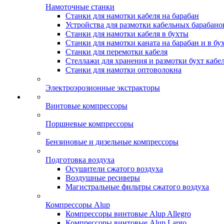
Намоточные станки
Станки для намотки кабеля на барабан
Устройства для размотки кабельных барабано
Станки для намотки кабеля в бухты
Станки для намотки каната на барабан и в бу
Станки для перемотки кабеля
Стеллажи для хранения и размотки бухт кабе
Станки для намотки оптоволокна
Электроэрозионные экстракторы
Винтовые компрессоры
Поршневые компрессоры
Бензиновые и дизельные компрессоры
Подготовка воздуха
Осушители сжатого воздуха
Воздушные ресиверы
Магистральные фильтры сжатого воздуха
Компрессоры Alup
Компрессоры винтовые Alup Allegro
Компрессоры винтовые Alup Largo