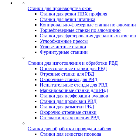
Станки для производства окон
Станки для резки ПВХ профиля
Станки для резки штапика
Копировально-фрезерные станки по алюмин
Торцефрезерные станки по алюминию
Станки для фрезерования дренажных отверст
Углообжимные прессы
Углозачистные станки
Фурнитурные станции
Станки для изготовления и обработки РВД
Опрессовочные станки для РВД
Отрезные станки для РВД
Окорочные станки для РВД
Испытательные стенды для РВД
Маркировочные станки для РВД
Станки для перфорации рукавов
Станки для промывки РВД
Станки для размотки РВД
Окорочно-отрезные станки
Стеллажи для хранения РВД
Станки для обработки провода и кабеля
Станки для зачистки провода