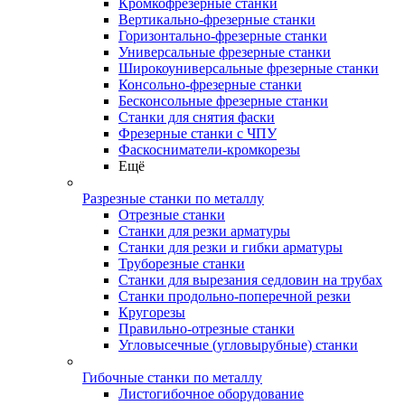
Кромкофрезерные станки
Вертикально-фрезерные станки
Горизонтально-фрезерные станки
Универсальные фрезерные станки
Широкоуниверсальные фрезерные станки
Консольно-фрезерные станки
Бесконсольные фрезерные станки
Станки для снятия фаски
Фрезерные станки с ЧПУ
Фаскосниматели-кромкорезы
Ещё
Разрезные станки по металлу
Отрезные станки
Станки для резки арматуры
Станки для резки и гибки арматуры
Труборезные станки
Станки для вырезания седловин на трубаx
Станки продольно-поперечной резки
Кругорезы
Правильно-отрезные станки
Угловысечные (угловырубные) станки
Гибочные станки по металлу
Листогибочное оборудование