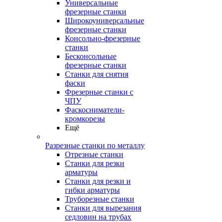
Универсальные
фрезерные станки
Широкоуниверсальные
фрезерные станки
Консольно-фрезерные
станки
Бесконсольные
фрезерные станки
Станки для снятия
фаски
Фрезерные станки с
ЧПУ
Фаскосниматели-
кромкорезы
Ещё
Разрезные станки по металлу
Отрезные станки
Станки для резки
арматуры
Станки для резки и
гибки арматуры
Труборезные станки
Станки для вырезания
седловин на трубаx