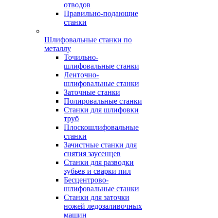
отводов
Правильно-подающие
станки
Шлифовальные станки по
металлу
Точильно-
шлифовальные станки
Ленточно-
шлифовальные станки
Заточные станки
Полировальные станки
Станки для шлифовки
труб
Плоскошлифовальные
станки
Зачистные станки для
снятия заусенцев
Станки для разводки
зубьев и сварки пил
Бесцентрово-
шлифовальные станки
Станки для заточки
ножей ледозаливочных
машин