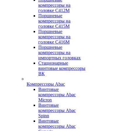
компрессоры на
головке С412М
Поршневые
компрессоры на
головке С415М
Поршневые
компрессоры на
головке С416М
Поршневые
компрессоры на
импортных головках
Стационарные
винтовые компрессоры
ВК
Компрессоры Abac
Винтовые
компрессоры Abac
Micron
Винтовые
компрессоры Abac
Spinn
Винтовые
компрессоры Abac