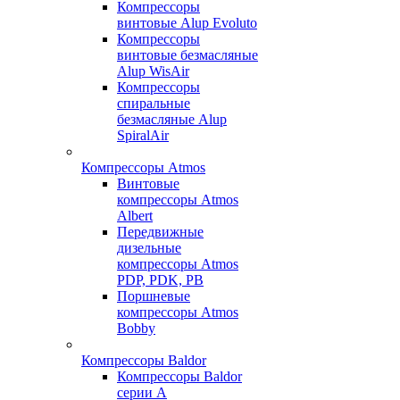
Компрессоры
винтовые Alup Evoluto
Компрессоры
винтовые безмасляные
Alup WisAir
Компрессоры
спиральные
безмасляные Alup
SpiralAir
Компрессоры Atmos
Винтовые
компрессоры Atmos
Albert
Передвижные
дизельные
компрессоры Atmos
PDP, PDK, PB
Поршневые
компрессоры Atmos
Bobby
Компрессоры Baldor
Компрессоры Baldor
серии A