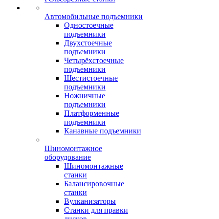
Автомобильные подъемники
Одностоечные
подъемники
Двухстоечные
подъемники
Четырёхстоечные
подъемники
Шестистоечные
подъемники
Ножничные
подъемники
Платформенные
подъемники
Канавные подъемники
Шиномонтажное
оборудование
Шиномонтажные
станки
Балансировочные
станки
Вулканизаторы
Станки для правки
дисков