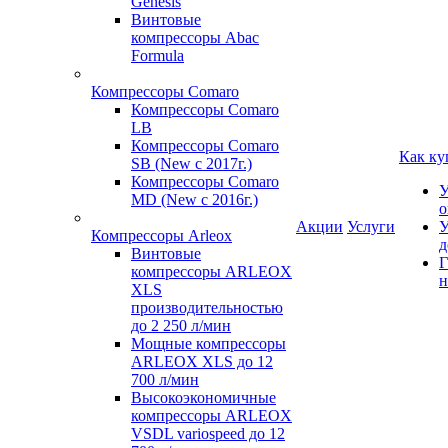
Genesis
Винтовые
компрессоры Abac
Formula
Компрессоры Comaro
Компрессоры Comaro
LB
Компрессоры Comaro
Как ку
SB (New с 2017г.)
Компрессоры Comaro
У
MD (New с 2016г.)
о
Акции
Услуги
У
Компрессоры Arleox
д
Винтовые
Г
компрессоры ARLEOX
н
XLS
производительностью
до 2 250 л/мин
Мощные компрессоры
ARLEOX XLS до 12
700 л/мин
Высокоэкономичные
компрессоры ARLEOX
VSDL variospeed до 12