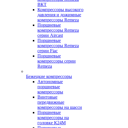
ВКТ
Компрессоры высокого
давления и дожимные
компрессоры Remeza
Поршневые
компрессоры Remeza
серии Aircast
Поршневые
компрессоры Remeza
серии Fiac
Поршневые
компрессоры серии
Remeza
Бежецкие компрессоры
Автономные
поршневые
компрессоры
Винтовые
передвижные
компрессоры на шасси
Поршневые
компрессоры на
головке К24М
Поршневые