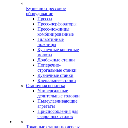
Кузнечно-прессовое
оборудование
Прессы
Пресс-перфораторы
Пресс-ножницы
комбинированные
Гильотинные
ножницы
Кузнечные ковочные
молоты
Долбежные станки
Поперечно-
строгальные станки
Кузнечные станки
Клепальные станки
Станочная оснастка
Универсальные
делительные головки
Пылеулавливающие
агрегаты
Приспособления для
сварочных столов
Токарные станки по дереву