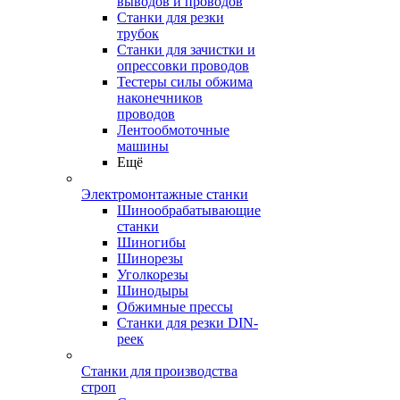
выводов и проводов
Станки для резки
трубок
Станки для зачистки и
опрессовки проводов
Тестеры силы обжима
наконечников
проводов
Лентообмоточные
машины
Ещё
Электромонтажные станки
Шинообрабатывающие
станки
Шиногибы
Шинорезы
Уголкорезы
Шинодыры
Обжимные прессы
Станки для резки DIN-
реек
Станки для производства
строп