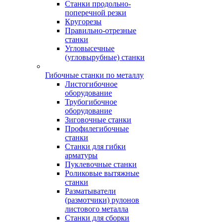
Станки продольно-
поперечной резки
Кругорезы
Правильно-отрезные
станки
Угловысечные
(угловырубные) станки
Гибочные станки по металлу
Листогибочное
оборудование
Трубогибочное
оборудование
Зиговочные станки
Профилегибочные
станки
Станки для гибки
арматуры
Пуклевочные станки
Роликовые вытяжные
станки
Разматыватели
(размотчики) рулонов
листового металла
Станки для сборки