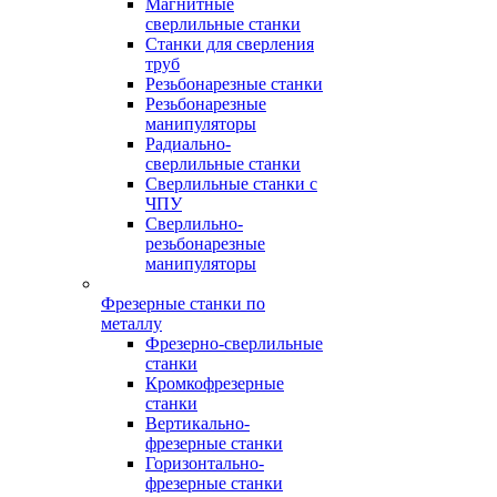
Магнитные
сверлильные станки
Станки для сверления
труб
Резьбонарезные станки
Резьбонарезные
манипуляторы
Радиально-
сверлильные станки
Сверлильные станки с
ЧПУ
Сверлильно-
резьбонарезные
манипуляторы
Фрезерные станки по
металлу
Фрезерно-сверлильные
станки
Кромкофрезерные
станки
Вертикально-
фрезерные станки
Горизонтально-
фрезерные станки