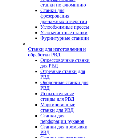
станки по алюминию
Станки для
фрезерования
дренажных отверстий
Углообжимные прессы
Углозачистные станки
Фурнитурные станции
Станки для изготовления и
обработки РВД
Опрессовочные станки
для РВД
Отрезные станки для
РВД
Окорочные станки для
РВД
Испытательные
стенды для РВД
Маркировочные
станки для РВД
Станки для
перфорации рукавов
Станки для промывки
РВД
Станки для размотки