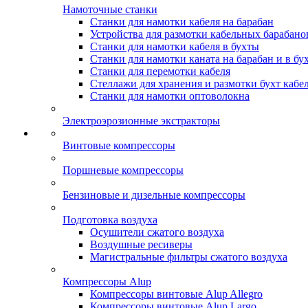
Намоточные станки
Станки для намотки кабеля на барабан
Устройства для размотки кабельных барабано
Станки для намотки кабеля в бухты
Станки для намотки каната на барабан и в бу
Станки для перемотки кабеля
Стеллажи для хранения и размотки бухт кабе
Станки для намотки оптоволокна
Электроэрозионные экстракторы
Винтовые компрессоры
Поршневые компрессоры
Бензиновые и дизельные компрессоры
Подготовка воздуха
Осушители сжатого воздуха
Воздушные ресиверы
Магистральные фильтры сжатого воздуха
Компрессоры Alup
Компрессоры винтовые Alup Allegro
Компрессоры винтовые Alup Largo