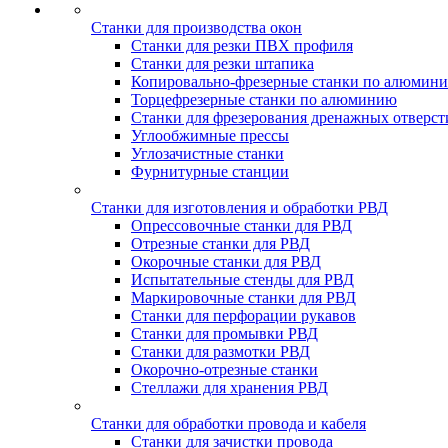
Станки для производства окон
Станки для резки ПВХ профиля
Станки для резки штапика
Копировально-фрезерные станки по алюмин
Торцефрезерные станки по алюминию
Станки для фрезерования дренажных отверст
Углообжимные прессы
Углозачистные станки
Фурнитурные станции
Станки для изготовления и обработки РВД
Опрессовочные станки для РВД
Отрезные станки для РВД
Окорочные станки для РВД
Испытательные стенды для РВД
Маркировочные станки для РВД
Станки для перфорации рукавов
Станки для промывки РВД
Станки для размотки РВД
Окорочно-отрезные станки
Стеллажи для хранения РВД
Станки для обработки провода и кабеля
Станки для зачистки провода