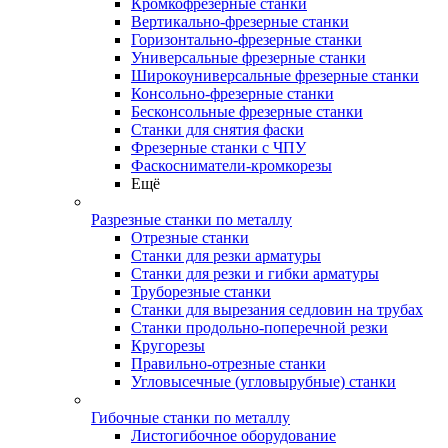
Кромкофрезерные станки
Вертикально-фрезерные станки
Горизонтально-фрезерные станки
Универсальные фрезерные станки
Широкоуниверсальные фрезерные станки
Консольно-фрезерные станки
Бесконсольные фрезерные станки
Станки для снятия фаски
Фрезерные станки с ЧПУ
Фаскосниматели-кромкорезы
Ещё
Разрезные станки по металлу
Отрезные станки
Станки для резки арматуры
Станки для резки и гибки арматуры
Труборезные станки
Станки для вырезания седловин на трубаx
Станки продольно-поперечной резки
Кругорезы
Правильно-отрезные станки
Угловысечные (угловырубные) станки
Гибочные станки по металлу
Листогибочное оборудование