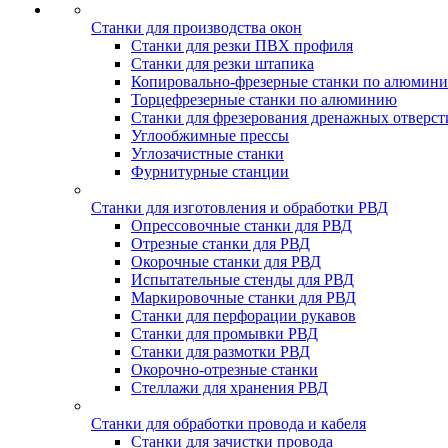
Станки для производства окон
Станки для резки ПВХ профиля
Станки для резки штапика
Копировально-фрезерные станки по алюмин
Торцефрезерные станки по алюминию
Станки для фрезерования дренажных отверст
Углообжимные прессы
Углозачистные станки
Фурнитурные станции
Станки для изготовления и обработки РВД
Опрессовочные станки для РВД
Отрезные станки для РВД
Окорочные станки для РВД
Испытательные стенды для РВД
Маркировочные станки для РВД
Станки для перфорации рукавов
Станки для промывки РВД
Станки для размотки РВД
Окорочно-отрезные станки
Стеллажи для хранения РВД
Станки для обработки провода и кабеля
Станки для зачистки провода