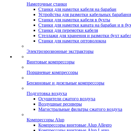
Намоточные станки
Станки для намотки кабеля на барабан
Устройства для размотки кабельных барабано
Станки для намотки кабеля в бухты
Станки для намотки каната на барабан и в бу
Станки для перемотки кабеля
Стеллажи для хранения и размотки бухт кабе
Станки для намотки оптоволокна
Электроэрозионные экстракторы
Винтовые компрессоры
Поршневые компрессоры
Бензиновые и дизельные компрессоры
Подготовка воздуха
Осушители сжатого воздуха
Воздушные ресиверы
Магистральные фильтры сжатого воздуха
Компрессоры Alup
Компрессоры винтовые Alup Allegro
Компрессоры винтовые Alup Largo