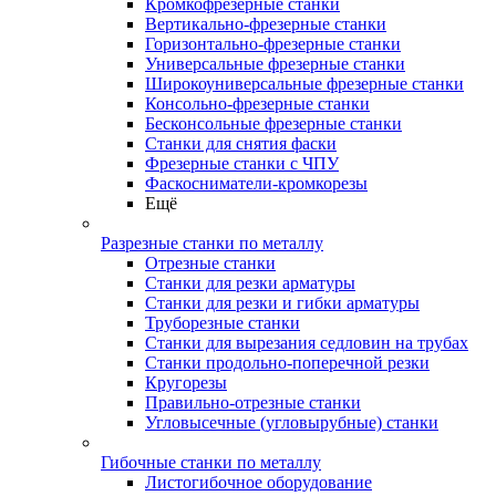
Кромкофрезерные станки
Вертикально-фрезерные станки
Горизонтально-фрезерные станки
Универсальные фрезерные станки
Широкоуниверсальные фрезерные станки
Консольно-фрезерные станки
Бесконсольные фрезерные станки
Станки для снятия фаски
Фрезерные станки с ЧПУ
Фаскосниматели-кромкорезы
Ещё
Разрезные станки по металлу
Отрезные станки
Станки для резки арматуры
Станки для резки и гибки арматуры
Труборезные станки
Станки для вырезания седловин на трубаx
Станки продольно-поперечной резки
Кругорезы
Правильно-отрезные станки
Угловысечные (угловырубные) станки
Гибочные станки по металлу
Листогибочное оборудование