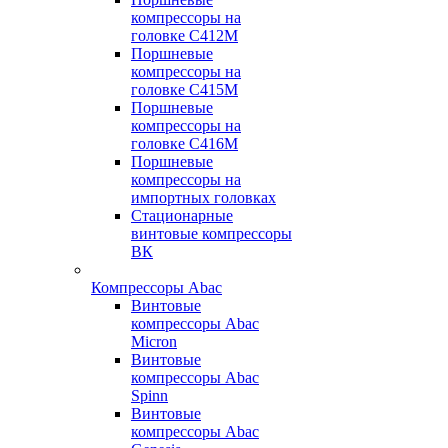
компрессоры на
головке С412М
Поршневые
компрессоры на
головке С415М
Поршневые
компрессоры на
головке С416М
Поршневые
компрессоры на
импортных головках
Стационарные
винтовые компрессоры
ВК
Компрессоры Abac
Винтовые
компрессоры Abac
Micron
Винтовые
компрессоры Abac
Spinn
Винтовые
компрессоры Abac