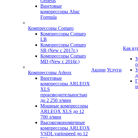
Genesis
Винтовые
компрессоры Abac
Formula
Компрессоры Comaro
Компрессоры Comaro
LB
Компрессоры Comaro
Как ку
SB (New с 2017г.)
Компрессоры Comaro
У
MD (New с 2016г.)
о
Акции
Услуги
У
Компрессоры Arleox
д
Винтовые
Г
компрессоры ARLEOX
н
XLS
производительностью
до 2 250 л/мин
Мощные компрессоры
ARLEOX XLS до 12
700 л/мин
Высокоэкономичные
компрессоры ARLEOX
VSDL variospeed до 12