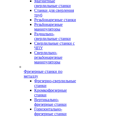
Магнитные
сверлильные станки
Станки для сверления
труб
Резьбонарезные станки
Резьбонарезные
манипуляторы
Радиально-
сверлильные станки
Сверлильные станки с
ЧПУ
Сверлильно-
резьбонарезные
манипуляторы
Фрезерные станки по
металлу
Фрезерно-сверлильные
станки
Кромкофрезерные
станки
Вертикально-
фрезерные станки
Горизонтально-
фрезерные станки