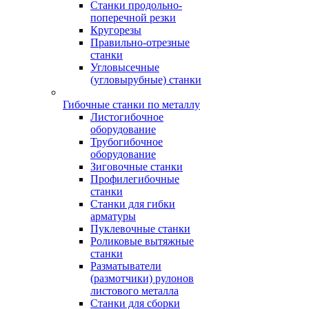
Станки продольно-
поперечной резки
Кругорезы
Правильно-отрезные
станки
Угловысечные
(угловырубные) станки
Гибочные станки по металлу
Листогибочное
оборудование
Трубогибочное
оборудование
Зиговочные станки
Профилегибочные
станки
Станки для гибки
арматуры
Пуклевочные станки
Роликовые вытяжные
станки
Разматыватели
(размотчики) рулонов
листового металла
Станки для сборки