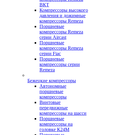
ВКТ
Компрессоры высокого
давления и дожимные
компрессоры Remeza
Поршневые
компрессоры Remeza
серии Aircast
Поршневые
компрессоры Remeza
серии Fiac
Поршневые
компрессоры серии
Remeza
Бежецкие компрессоры
Автономные
поршневые
компрессоры
Винтовые
передвижные
компрессоры на шасси
Поршневые
компрессоры на
головке К24М
Поршневые