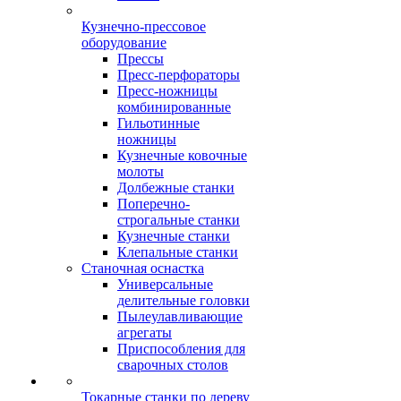
Кузнечно-прессовое
оборудование
Прессы
Пресс-перфораторы
Пресс-ножницы
комбинированные
Гильотинные
ножницы
Кузнечные ковочные
молоты
Долбежные станки
Поперечно-
строгальные станки
Кузнечные станки
Клепальные станки
Станочная оснастка
Универсальные
делительные головки
Пылеулавливающие
агрегаты
Приспособления для
сварочных столов
Токарные станки по дереву