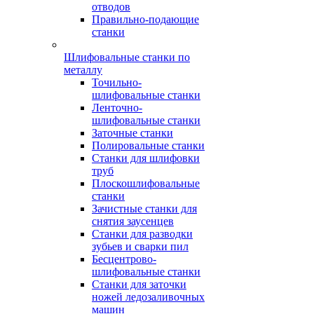
отводов
Правильно-подающие
станки
Шлифовальные станки по
металлу
Точильно-
шлифовальные станки
Ленточно-
шлифовальные станки
Заточные станки
Полировальные станки
Станки для шлифовки
труб
Плоскошлифовальные
станки
Зачистные станки для
снятия заусенцев
Станки для разводки
зубьев и сварки пил
Бесцентрово-
шлифовальные станки
Станки для заточки
ножей ледозаливочных
машин