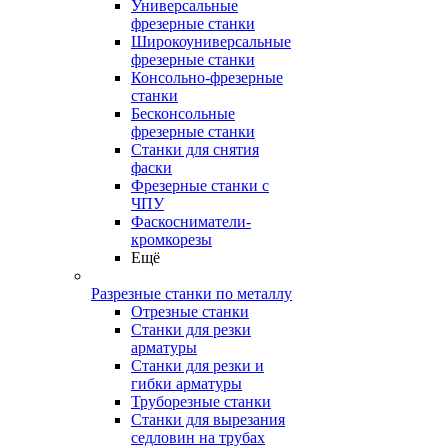
Универсальные
фрезерные станки
Широкоуниверсальные
фрезерные станки
Консольно-фрезерные
станки
Бесконсольные
фрезерные станки
Станки для снятия
фаски
Фрезерные станки с
ЧПУ
Фаскосниматели-
кромкорезы
Ещё
Разрезные станки по металлу
Отрезные станки
Станки для резки
арматуры
Станки для резки и
гибки арматуры
Труборезные станки
Станки для вырезания
седловин на трубаx