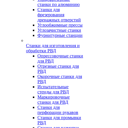
станки по алюминию
Станки для
фрезерования
дренажных отверстий
Углообжимные прессы
Углозачистные станки
Фурнитурные станции
Станки для изготовления и
обработки РВД
Опрессовочные станки
для РВД
Отрезные станки для
РВД
Окорочные станки для
РВД
Испытательные
стенды для РВД
Маркировочные
станки для РВД
Станки для
перфорации рукавов
Станки для промывки
РВД
Станки для размотки