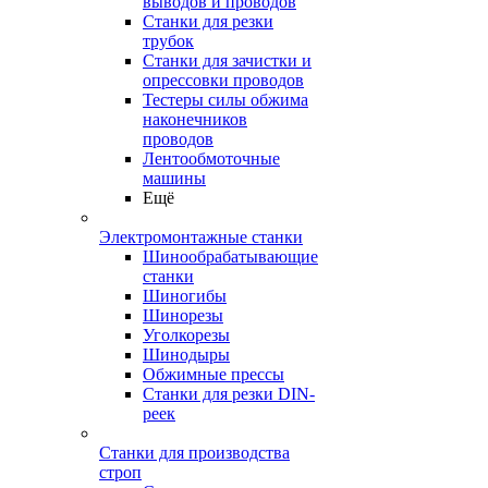
выводов и проводов
Станки для резки
трубок
Станки для зачистки и
опрессовки проводов
Тестеры силы обжима
наконечников
проводов
Лентообмоточные
машины
Ещё
Электромонтажные станки
Шинообрабатывающие
станки
Шиногибы
Шинорезы
Уголкорезы
Шинодыры
Обжимные прессы
Станки для резки DIN-
реек
Станки для производства
строп