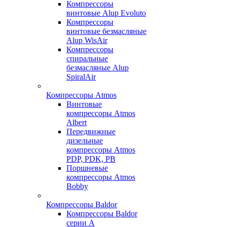
Компрессоры
винтовые Alup Evoluto
Компрессоры
винтовые безмасляные
Alup WisAir
Компрессоры
спиральные
безмасляные Alup
SpiralAir
Компрессоры Atmos
Винтовые
компрессоры Atmos
Albert
Передвижные
дизельные
компрессоры Atmos
PDP, PDK, PB
Поршневые
компрессоры Atmos
Bobby
Компрессоры Baldor
Компрессоры Baldor
серии A