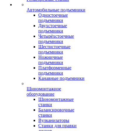
Автомобильные подъемники
Одностоечные
подъемники
Двухстоечные
подъемники
Четырёхстоечные
подъемники
Шестистоечные
подъемники
Ножничные
подъемники
Платформенные
подъемники
Канавные подъемники
Шиномонтажное
оборудование
Шиномонтажные
станки
Балансировочные
станки
Вулканизаторы
Станки для правки
дисков