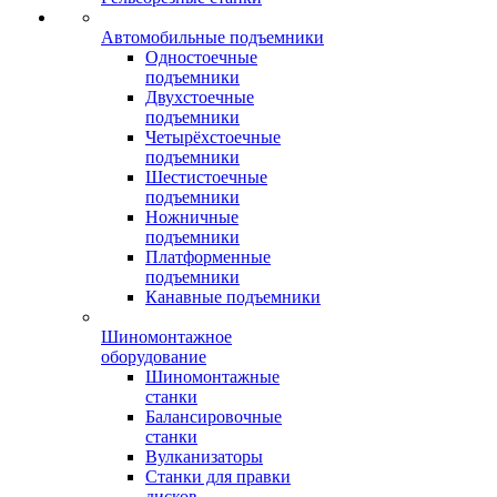
Автомобильные подъемники
Одностоечные
подъемники
Двухстоечные
подъемники
Четырёхстоечные
подъемники
Шестистоечные
подъемники
Ножничные
подъемники
Платформенные
подъемники
Канавные подъемники
Шиномонтажное
оборудование
Шиномонтажные
станки
Балансировочные
станки
Вулканизаторы
Станки для правки
дисков