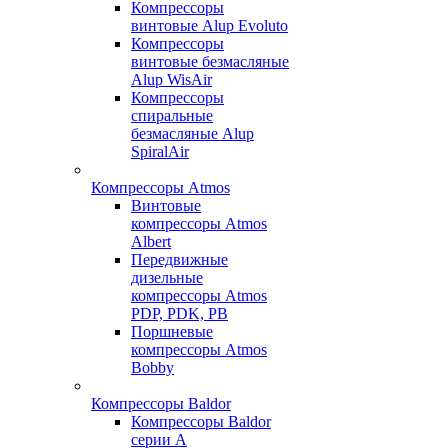
Компрессоры
винтовые Alup Evoluto
Компрессоры
винтовые безмасляные
Alup WisAir
Компрессоры
спиральные
безмасляные Alup
SpiralAir
Компрессоры Atmos
Винтовые
компрессоры Atmos
Albert
Передвижные
дизельные
компрессоры Atmos
PDP, PDK, PB
Поршневые
компрессоры Atmos
Bobby
Компрессоры Baldor
Компрессоры Baldor
серии A