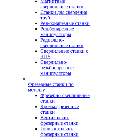
Магнитные
сверлильные станки
Станки для сверления
труб
Резьбонарезные станки
Резьбонарезные
манипуляторы
Радиально-
сверлильные станки
Сверлильные станки с
ЧПУ
Сверлильно-
резьбонарезные
манипуляторы
Фрезерные станки по
металлу
Фрезерно-сверлильные
станки
Кромкофрезерные
станки
Вертикально-
фрезерные станки
Горизонтально-
фрезерные станки