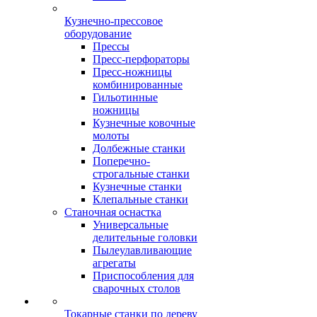
Кузнечно-прессовое
оборудование
Прессы
Пресс-перфораторы
Пресс-ножницы
комбинированные
Гильотинные
ножницы
Кузнечные ковочные
молоты
Долбежные станки
Поперечно-
строгальные станки
Кузнечные станки
Клепальные станки
Станочная оснастка
Универсальные
делительные головки
Пылеулавливающие
агрегаты
Приспособления для
сварочных столов
Токарные станки по дереву