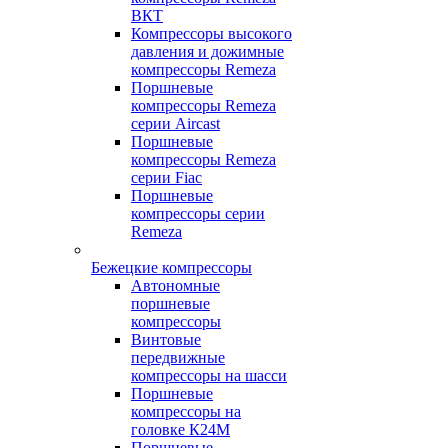
ВКТ
Компрессоры высокого
давления и дожимные
компрессоры Remeza
Поршневые
компрессоры Remeza
серии Aircast
Поршневые
компрессоры Remeza
серии Fiac
Поршневые
компрессоры серии
Remeza
Бежецкие компрессоры
Автономные
поршневые
компрессоры
Винтовые
передвижные
компрессоры на шасси
Поршневые
компрессоры на
головке К24М
Поршневые