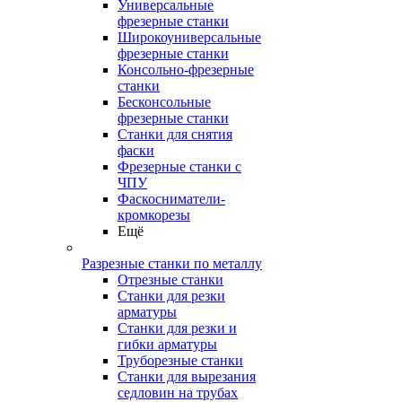
Универсальные
фрезерные станки
Широкоуниверсальные
фрезерные станки
Консольно-фрезерные
станки
Бесконсольные
фрезерные станки
Станки для снятия
фаски
Фрезерные станки с
ЧПУ
Фаскосниматели-
кромкорезы
Ещё
Разрезные станки по металлу
Отрезные станки
Станки для резки
арматуры
Станки для резки и
гибки арматуры
Труборезные станки
Станки для вырезания
седловин на трубаx