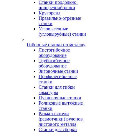
Станки продольно-
поперечной резки
Кругорезы
Правильно-отрезные
станки
Угловысечные
(угловырубные) станки
Гибочные станки по металлу
Листогибочное
оборудование
Трубогибочное
оборудование
Зиговочные станки
Профилегибочные
станки
Станки для гибки
арматуры
Пуклевочные станки
Роликовые вытяжные
станки
Разматыватели
(размотчики) рулонов
листового металла
Станки для сборки