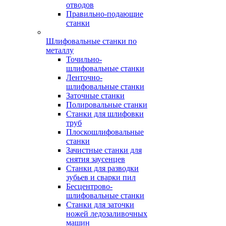
отводов
Правильно-подающие
станки
Шлифовальные станки по
металлу
Точильно-
шлифовальные станки
Ленточно-
шлифовальные станки
Заточные станки
Полировальные станки
Станки для шлифовки
труб
Плоскошлифовальные
станки
Зачистные станки для
снятия заусенцев
Станки для разводки
зубьев и сварки пил
Бесцентрово-
шлифовальные станки
Станки для заточки
ножей ледозаливочных
машин