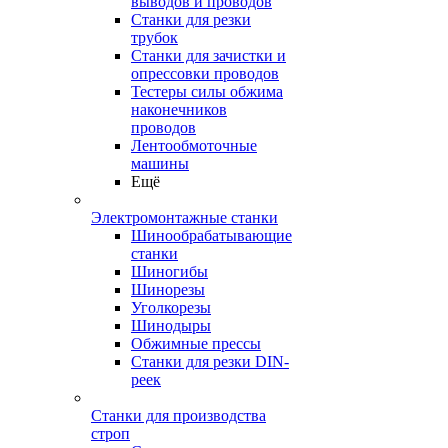
выводов и проводов
Станки для резки
трубок
Станки для зачистки и
опрессовки проводов
Тестеры силы обжима
наконечников
проводов
Лентообмоточные
машины
Ещё
Электромонтажные станки
Шинообрабатывающие
станки
Шиногибы
Шинорезы
Уголкорезы
Шинодыры
Обжимные прессы
Станки для резки DIN-
реек
Станки для производства
строп