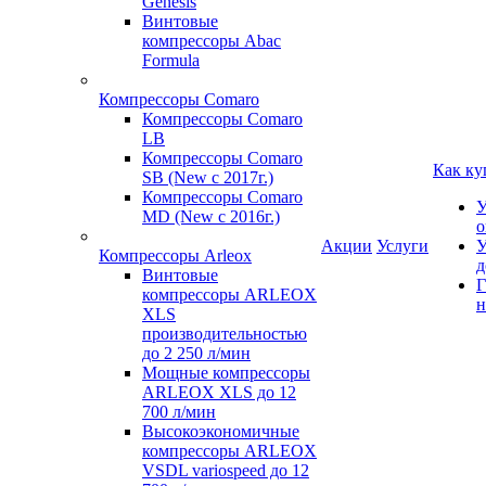
Genesis
Винтовые
компрессоры Abac
Formula
Компрессоры Comaro
Компрессоры Comaro
LB
Компрессоры Comaro
Как ку
SB (New с 2017г.)
Компрессоры Comaro
У
MD (New с 2016г.)
о
Акции
Услуги
У
Компрессоры Arleox
д
Винтовые
Г
компрессоры ARLEOX
н
XLS
производительностью
до 2 250 л/мин
Мощные компрессоры
ARLEOX XLS до 12
700 л/мин
Высокоэкономичные
компрессоры ARLEOX
VSDL variospeed до 12