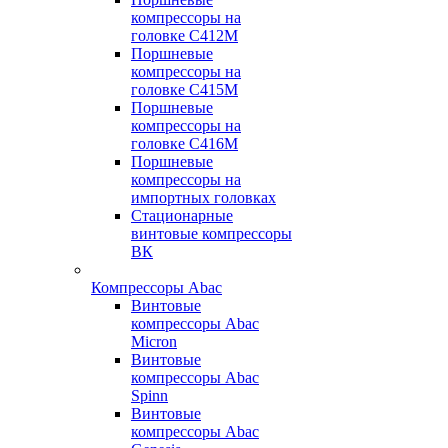
компрессоры на
головке С412М
Поршневые
компрессоры на
головке С415М
Поршневые
компрессоры на
головке С416М
Поршневые
компрессоры на
импортных головках
Стационарные
винтовые компрессоры
ВК
Компрессоры Abac
Винтовые
компрессоры Abac
Micron
Винтовые
компрессоры Abac
Spinn
Винтовые
компрессоры Abac