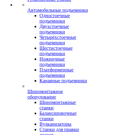
Автомобильные подъемники
Одностоечные
подъемники
Двухстоечные
подъемники
Четырёхстоечные
подъемники
Шестистоечные
подъемники
Ножничные
подъемники
Платформенные
подъемники
Канавные подъемники
Шиномонтажное
оборудование
Шиномонтажные
станки
Балансировочные
станки
Вулканизаторы
Станки для правки
дисков