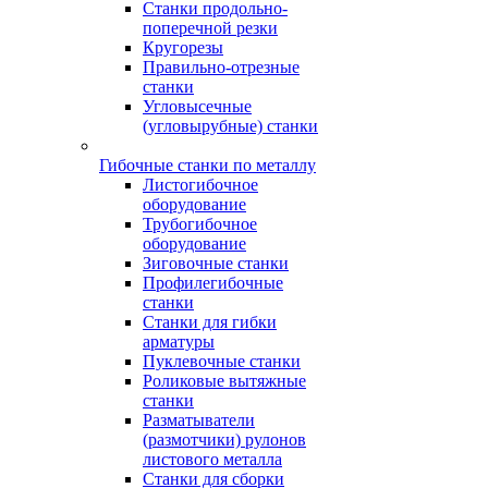
Станки продольно-
поперечной резки
Кругорезы
Правильно-отрезные
станки
Угловысечные
(угловырубные) станки
Гибочные станки по металлу
Листогибочное
оборудование
Трубогибочное
оборудование
Зиговочные станки
Профилегибочные
станки
Станки для гибки
арматуры
Пуклевочные станки
Роликовые вытяжные
станки
Разматыватели
(размотчики) рулонов
листового металла
Станки для сборки