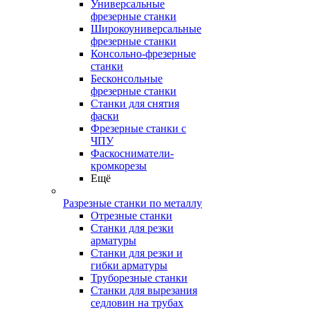
Универсальные
фрезерные станки
Широкоуниверсальные
фрезерные станки
Консольно-фрезерные
станки
Бесконсольные
фрезерные станки
Станки для снятия
фаски
Фрезерные станки с
ЧПУ
Фаскосниматели-
кромкорезы
Ещё
Разрезные станки по металлу
Отрезные станки
Станки для резки
арматуры
Станки для резки и
гибки арматуры
Труборезные станки
Станки для вырезания
седловин на трубаx