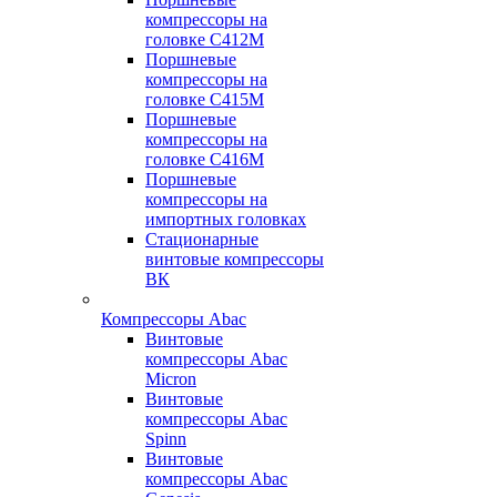
компрессоры на
головке С412М
Поршневые
компрессоры на
головке С415М
Поршневые
компрессоры на
головке С416М
Поршневые
компрессоры на
импортных головках
Стационарные
винтовые компрессоры
ВК
Компрессоры Abac
Винтовые
компрессоры Abac
Micron
Винтовые
компрессоры Abac
Spinn
Винтовые
компрессоры Abac