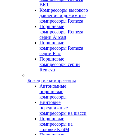
ВКТ
Компрессоры высокого
давления и дожимные
компрессоры Remeza
Поршневые
компрессоры Remeza
серии Aircast
Поршневые
компрессоры Remeza
серии Fiac
Поршневые
компрессоры серии
Remeza
Бежецкие компрессоры
Автономные
поршневые
компрессоры
Винтовые
передвижные
компрессоры на шасси
Поршневые
компрессоры на
головке К24М
Поршневые