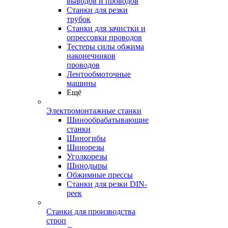
выводов и проводов
Станки для резки
трубок
Станки для зачистки и
опрессовки проводов
Тестеры силы обжима
наконечников
проводов
Лентообмоточные
машины
Ещё
Электромонтажные станки
Шинообрабатывающие
станки
Шиногибы
Шинорезы
Уголкорезы
Шинодыры
Обжимные прессы
Станки для резки DIN-
реек
Станки для производства
строп