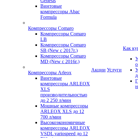
Genesis
Винтовые
компрессоры Abac
Formula
Компрессоры Comaro
Компрессоры Comaro
LB
Компрессоры Comaro
Как ку
SB (New с 2017г.)
Компрессоры Comaro
У
MD (New с 2016г.)
о
Акции
Услуги
У
Компрессоры Arleox
д
Винтовые
Г
компрессоры ARLEOX
н
XLS
производительностью
до 2 250 л/мин
Мощные компрессоры
ARLEOX XLS до 12
700 л/мин
Высокоэкономичные
компрессоры ARLEOX
VSDL variospeed до 12