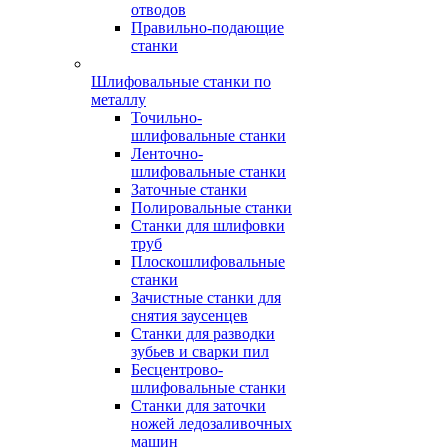
отводов
Правильно-подающие
станки
Шлифовальные станки по
металлу
Точильно-
шлифовальные станки
Ленточно-
шлифовальные станки
Заточные станки
Полировальные станки
Станки для шлифовки
труб
Плоскошлифовальные
станки
Зачистные станки для
снятия заусенцев
Станки для разводки
зубьев и сварки пил
Бесцентрово-
шлифовальные станки
Станки для заточки
ножей ледозаливочных
машин