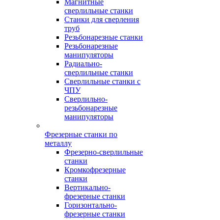
Магнитные
сверлильные станки
Станки для сверления
труб
Резьбонарезные станки
Резьбонарезные
манипуляторы
Радиально-
сверлильные станки
Сверлильные станки с
ЧПУ
Сверлильно-
резьбонарезные
манипуляторы
Фрезерные станки по
металлу
Фрезерно-сверлильные
станки
Кромкофрезерные
станки
Вертикально-
фрезерные станки
Горизонтально-
фрезерные станки