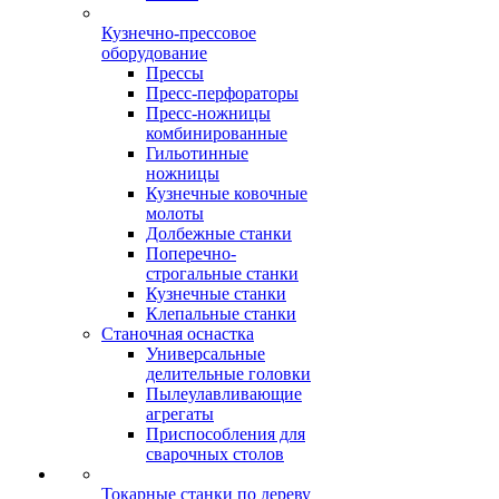
Кузнечно-прессовое
оборудование
Прессы
Пресс-перфораторы
Пресс-ножницы
комбинированные
Гильотинные
ножницы
Кузнечные ковочные
молоты
Долбежные станки
Поперечно-
строгальные станки
Кузнечные станки
Клепальные станки
Станочная оснастка
Универсальные
делительные головки
Пылеулавливающие
агрегаты
Приспособления для
сварочных столов
Токарные станки по дереву