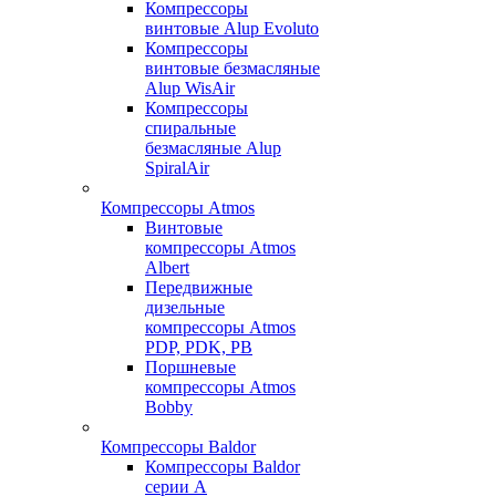
Компрессоры
винтовые Alup Evoluto
Компрессоры
винтовые безмасляные
Alup WisAir
Компрессоры
спиральные
безмасляные Alup
SpiralAir
Компрессоры Atmos
Винтовые
компрессоры Atmos
Albert
Передвижные
дизельные
компрессоры Atmos
PDP, PDK, PB
Поршневые
компрессоры Atmos
Bobby
Компрессоры Baldor
Компрессоры Baldor
серии A