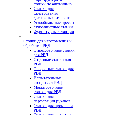
станки по алюминию
Станки для
фрезерования
дренажных отверстий
Углообжимные прессы
Углозачистные станки
Фурнитурные станции
Станки для изготовления и
обработки РВД
Опрессовочные станки
для РВД
Отрезные станки для
РВД
Окорочные станки для
РВД
Испытательные
стенды для РВД
Маркировочные
станки для РВД
Станки для
перфорации рукавов
Станки для промывки
РВД
Станки для размотки