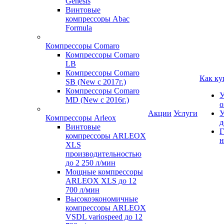
Genesis
Винтовые
компрессоры Abac
Formula
Компрессоры Comaro
Компрессоры Comaro
LB
Компрессоры Comaro
Как ку
SB (New с 2017г.)
Компрессоры Comaro
У
MD (New с 2016г.)
о
Акции
Услуги
У
Компрессоры Arleox
д
Винтовые
Г
компрессоры ARLEOX
н
XLS
производительностью
до 2 250 л/мин
Мощные компрессоры
ARLEOX XLS до 12
700 л/мин
Высокоэкономичные
компрессоры ARLEOX
VSDL variospeed до 12