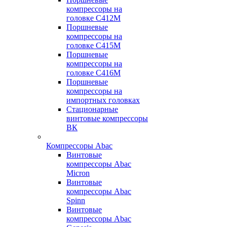
компрессоры на
головке С412М
Поршневые
компрессоры на
головке С415М
Поршневые
компрессоры на
головке С416М
Поршневые
компрессоры на
импортных головках
Стационарные
винтовые компрессоры
ВК
Компрессоры Abac
Винтовые
компрессоры Abac
Micron
Винтовые
компрессоры Abac
Spinn
Винтовые
компрессоры Abac