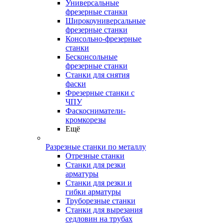
Универсальные
фрезерные станки
Широкоуниверсальные
фрезерные станки
Консольно-фрезерные
станки
Бесконсольные
фрезерные станки
Станки для снятия
фаски
Фрезерные станки с
ЧПУ
Фаскосниматели-
кромкорезы
Ещё
Разрезные станки по металлу
Отрезные станки
Станки для резки
арматуры
Станки для резки и
гибки арматуры
Труборезные станки
Станки для вырезания
седловин на трубаx