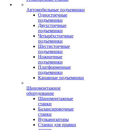
Автомобильные подъемники
Одностоечные
подъемники
Двухстоечные
подъемники
Четырёхстоечные
подъемники
Шестистоечные
подъемники
Ножничные
подъемники
Платформенные
подъемники
Канавные подъемники
Шиномонтажное
оборудование
Шиномонтажные
станки
Балансировочные
станки
Вулканизаторы
Станки для правки
дисков