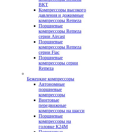
ВКТ
Компрессоры высокого
давления и дожимные
компрессоры Remeza
Поршневые
компрессоры Remeza
серии Aircast
Поршневые
компрессоры Remeza
серии Fiac
Поршневые
компрессоры серии
Remeza
Бежецкие компрессоры
Автономные
поршневые
компрессоры
Винтовые
передвижные
компрессоры на шасси
Поршневые
компрессоры на
головке К24М
Поршневые