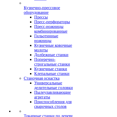
Кузнечно-прессовое
оборудование
Прессы
Пресс-перфораторы
Пресс-ножницы
комбинированные
Гильотинные
ножницы
Кузнечные ковочные
молоты
Долбежные станки
Поперечно-
строгальные станки
Кузнечные станки
Клепальные станки
Станочная оснастка
Универсальные
делительные головки
Пылеулавливающие
агрегаты
Приспособления для
сварочных столов
Токарные станки по дереву