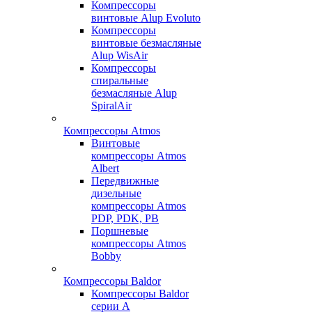
Компрессоры
винтовые Alup Evoluto
Компрессоры
винтовые безмасляные
Alup WisAir
Компрессоры
спиральные
безмасляные Alup
SpiralAir
Компрессоры Atmos
Винтовые
компрессоры Atmos
Albert
Передвижные
дизельные
компрессоры Atmos
PDP, PDK, PB
Поршневые
компрессоры Atmos
Bobby
Компрессоры Baldor
Компрессоры Baldor
серии A