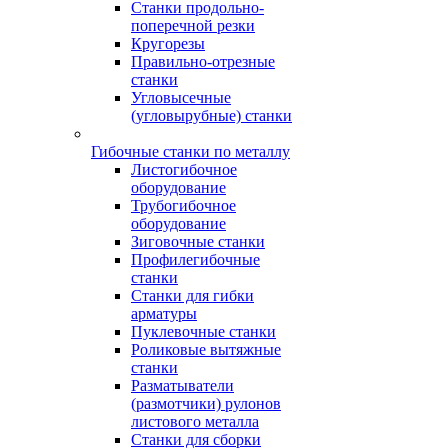
Станки продольно-
поперечной резки
Кругорезы
Правильно-отрезные
станки
Угловысечные
(угловырубные) станки
Гибочные станки по металлу
Листогибочное
оборудование
Трубогибочное
оборудование
Зиговочные станки
Профилегибочные
станки
Станки для гибки
арматуры
Пуклевочные станки
Роликовые вытяжные
станки
Разматыватели
(размотчики) рулонов
листового металла
Станки для сборки