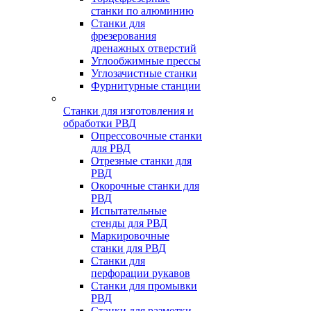
станки по алюминию
Станки для
фрезерования
дренажных отверстий
Углообжимные прессы
Углозачистные станки
Фурнитурные станции
Станки для изготовления и
обработки РВД
Опрессовочные станки
для РВД
Отрезные станки для
РВД
Окорочные станки для
РВД
Испытательные
стенды для РВД
Маркировочные
станки для РВД
Станки для
перфорации рукавов
Станки для промывки
РВД
Станки для размотки