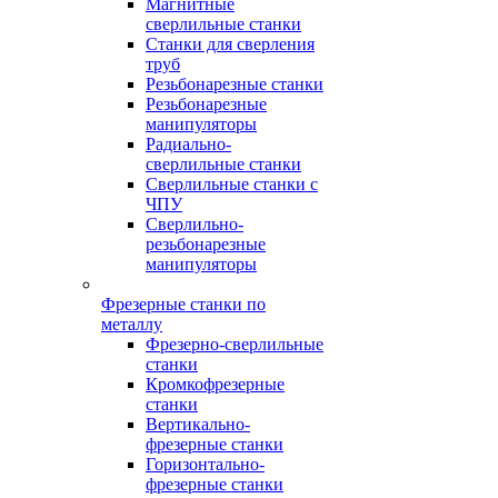
Магнитные
сверлильные станки
Станки для сверления
труб
Резьбонарезные станки
Резьбонарезные
манипуляторы
Радиально-
сверлильные станки
Сверлильные станки с
ЧПУ
Сверлильно-
резьбонарезные
манипуляторы
Фрезерные станки по
металлу
Фрезерно-сверлильные
станки
Кромкофрезерные
станки
Вертикально-
фрезерные станки
Горизонтально-
фрезерные станки