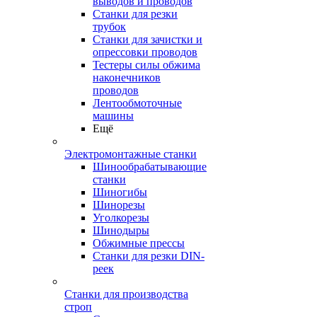
выводов и проводов
Станки для резки
трубок
Станки для зачистки и
опрессовки проводов
Тестеры силы обжима
наконечников
проводов
Лентообмоточные
машины
Ещё
Электромонтажные станки
Шинообрабатывающие
станки
Шиногибы
Шинорезы
Уголкорезы
Шинодыры
Обжимные прессы
Станки для резки DIN-
реек
Станки для производства
строп