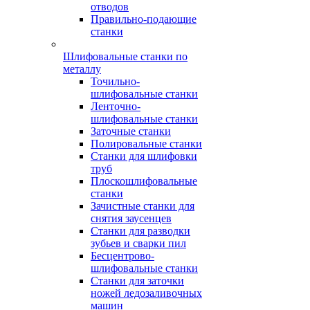
отводов
Правильно-подающие
станки
Шлифовальные станки по
металлу
Точильно-
шлифовальные станки
Ленточно-
шлифовальные станки
Заточные станки
Полировальные станки
Станки для шлифовки
труб
Плоскошлифовальные
станки
Зачистные станки для
снятия заусенцев
Станки для разводки
зубьев и сварки пил
Бесцентрово-
шлифовальные станки
Станки для заточки
ножей ледозаливочных
машин