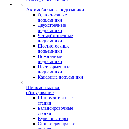
Автомобильные подъемники
Одностоечные
подъемники
Двухстоечные
подъемники
Четырёхстоечные
подъемники
Шестистоечные
подъемники
Ножничные
подъемники
Платформенные
подъемники
Канавные подъемники
Шиномонтажное
оборудование
Шиномонтажные
станки
Балансировочные
станки
Вулканизаторы
Станки для правки
дисков