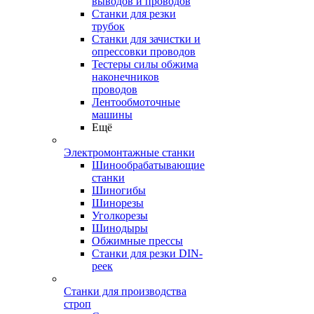
выводов и проводов
Станки для резки
трубок
Станки для зачистки и
опрессовки проводов
Тестеры силы обжима
наконечников
проводов
Лентообмоточные
машины
Ещё
Электромонтажные станки
Шинообрабатывающие
станки
Шиногибы
Шинорезы
Уголкорезы
Шинодыры
Обжимные прессы
Станки для резки DIN-
реек
Станки для производства
строп