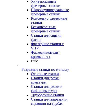
Универсальные
фрезерные станки
Широкоуниверсальные
фрезерные станки
Консольно-фрезерные
станки
Бесконсольные
фрезерные станки
Станки для снятия
фаски
Фрезерные станки с
ЧПУ
Фаскосниматели-
кромкорезы
Ещё
Разрезные станки по металлу
Отрезные станки
Станки для резки
арматуры
Станки для резки и
гибки арматуры
Труборезные станки
Станки для вырезания
седловин на трубаx