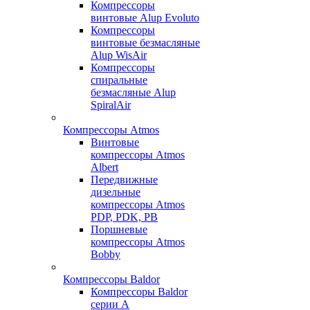
Компрессоры
винтовые Alup Evoluto
Компрессоры
винтовые безмасляные
Alup WisAir
Компрессоры
спиральные
безмасляные Alup
SpiralAir
Компрессоры Atmos
Винтовые
компрессоры Atmos
Albert
Передвижные
дизельные
компрессоры Atmos
PDP, PDK, PB
Поршневые
компрессоры Atmos
Bobby
Компрессоры Baldor
Компрессоры Baldor
серии A