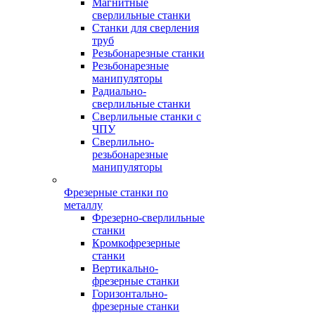
Магнитные
сверлильные станки
Станки для сверления
труб
Резьбонарезные станки
Резьбонарезные
манипуляторы
Радиально-
сверлильные станки
Сверлильные станки с
ЧПУ
Сверлильно-
резьбонарезные
манипуляторы
Фрезерные станки по
металлу
Фрезерно-сверлильные
станки
Кромкофрезерные
станки
Вертикально-
фрезерные станки
Горизонтально-
фрезерные станки