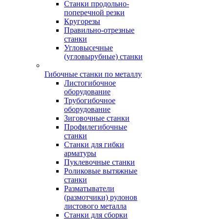
Станки продольно-
поперечной резки
Кругорезы
Правильно-отрезные
станки
Угловысечные
(угловырубные) станки
Гибочные станки по металлу
Листогибочное
оборудование
Трубогибочное
оборудование
Зиговочные станки
Профилегибочные
станки
Станки для гибки
арматуры
Пуклевочные станки
Роликовые вытяжные
станки
Разматыватели
(размотчики) рулонов
листового металла
Станки для сборки