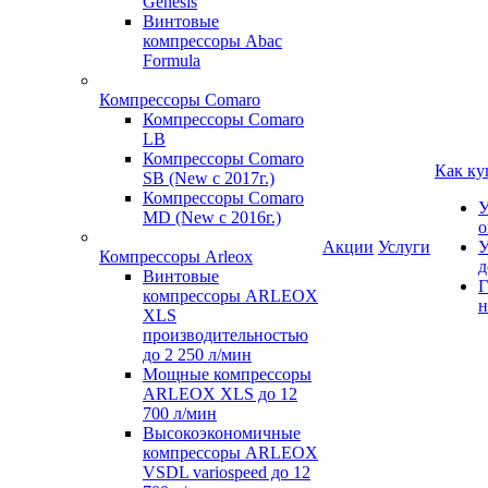
Genesis
Винтовые
компрессоры Abac
Formula
Компрессоры Comaro
Компрессоры Comaro
LB
Компрессоры Comaro
Как ку
SB (New с 2017г.)
Компрессоры Comaro
У
MD (New с 2016г.)
о
Акции
Услуги
У
Компрессоры Arleox
д
Винтовые
Г
компрессоры ARLEOX
н
XLS
производительностью
до 2 250 л/мин
Мощные компрессоры
ARLEOX XLS до 12
700 л/мин
Высокоэкономичные
компрессоры ARLEOX
VSDL variospeed до 12