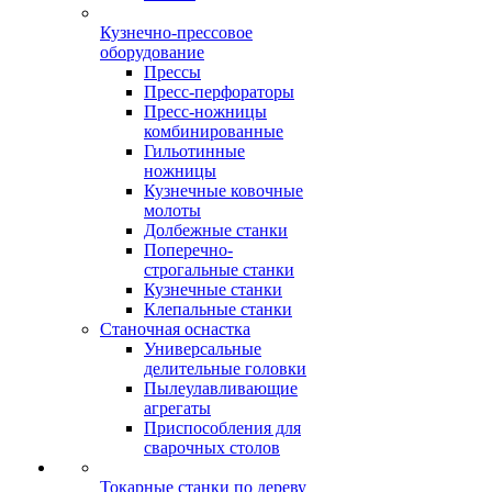
Кузнечно-прессовое
оборудование
Прессы
Пресс-перфораторы
Пресс-ножницы
комбинированные
Гильотинные
ножницы
Кузнечные ковочные
молоты
Долбежные станки
Поперечно-
строгальные станки
Кузнечные станки
Клепальные станки
Станочная оснастка
Универсальные
делительные головки
Пылеулавливающие
агрегаты
Приспособления для
сварочных столов
Токарные станки по дереву