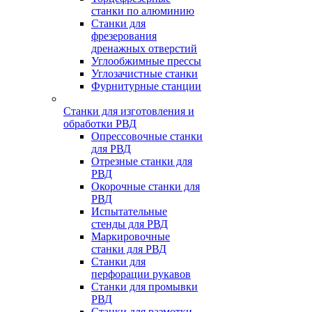
станки по алюминию
Станки для
фрезерования
дренажных отверстий
Углообжимные прессы
Углозачистные станки
Фурнитурные станции
Станки для изготовления и
обработки РВД
Опрессовочные станки
для РВД
Отрезные станки для
РВД
Окорочные станки для
РВД
Испытательные
стенды для РВД
Маркировочные
станки для РВД
Станки для
перфорации рукавов
Станки для промывки
РВД
Станки для размотки