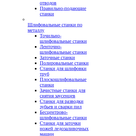
отводов
Правильно-подающие
станки
Шлифовальные станки по
металлу
Точильно-
шлифовальные станки
Ленточно-
шлифовальные станки
Заточные станки
Полировальные станки
Станки для шлифовки
труб
Плоскошлифовальные
станки
Зачистные станки для
снятия заусенцев
Станки для разводки
зубьев и сварки пил
Бесцентрово-
шлифовальные станки
Станки для заточки
ножей ледозаливочных
машин