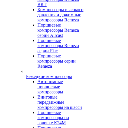
ВКТ
Компрессоры высокого
давления и дожимные
компрессоры Remeza
Поршневые
компрессоры Remeza
серии Aircast
Поршневые
компрессоры Remeza
серии Fiac
Поршневые
компрессоры серии
Remeza
Бежецкие компрессоры
Автономные
поршневые
компрессоры
Винтовые
передвижные
компрессоры на шасси
Поршневые
компрессоры на
головке К24М
Поршневые