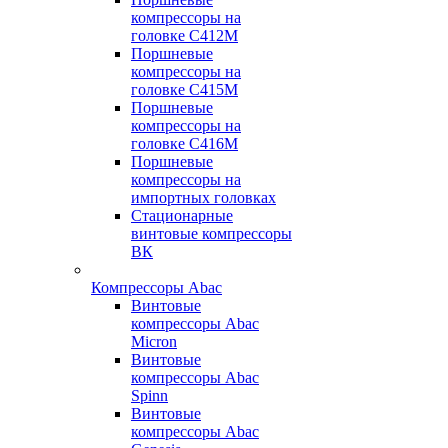
компрессоры на
головке С412М
Поршневые
компрессоры на
головке С415М
Поршневые
компрессоры на
головке С416М
Поршневые
компрессоры на
импортных головках
Стационарные
винтовые компрессоры
ВК
Компрессоры Abac
Винтовые
компрессоры Abac
Micron
Винтовые
компрессоры Abac
Spinn
Винтовые
компрессоры Abac