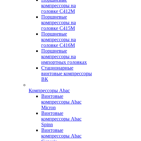
компрессоры на
головке С412М
Поршневые
компрессоры на
головке С415М
Поршневые
компрессоры на
головке С416М
Поршневые
компрессоры на
импортных головках
Стационарные
винтовые компрессоры
ВК
Компрессоры Abac
Винтовые
компрессоры Abac
Micron
Винтовые
компрессоры Abac
Spinn
Винтовые
компрессоры Abac