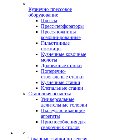
Кузнечно-прессовое
оборудование
Прессы
Пресс-перфораторы
Пресс-ножницы
комбинированные
Гильотинные
ножницы
Кузнечные ковочные
молоты
Долбежные станки
Поперечно-
строгальные станки
Кузнечные станки
Клепальные станки
Станочная оснастка
Универсальные
делительные головки
Пылеулавливающие
агрегаты
Приспособления для
сварочных столов
Токарные станки по дереву