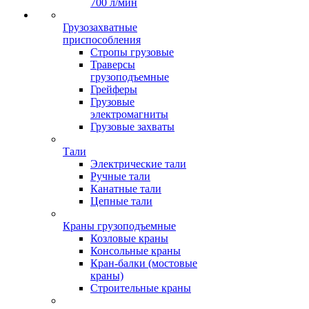
700 л/мин
Грузозахватные
приспособления
Стропы грузовые
Траверсы
грузоподъемные
Грейферы
Грузовые
электромагниты
Грузовые захваты
Тали
Электрические тали
Ручные тали
Канатные тали
Цепные тали
Краны грузоподъемные
Козловые краны
Консольные краны
Кран-балки (мостовые
краны)
Строительные краны