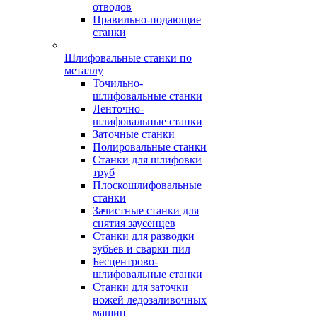
отводов
Правильно-подающие
станки
Шлифовальные станки по
металлу
Точильно-
шлифовальные станки
Ленточно-
шлифовальные станки
Заточные станки
Полировальные станки
Станки для шлифовки
труб
Плоскошлифовальные
станки
Зачистные станки для
снятия заусенцев
Станки для разводки
зубьев и сварки пил
Бесцентрово-
шлифовальные станки
Станки для заточки
ножей ледозаливочных
машин