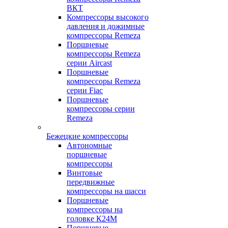
ВКТ
Компрессоры высокого
давления и дожимные
компрессоры Remeza
Поршневые
компрессоры Remeza
серии Aircast
Поршневые
компрессоры Remeza
серии Fiac
Поршневые
компрессоры серии
Remeza
Бежецкие компрессоры
Автономные
поршневые
компрессоры
Винтовые
передвижные
компрессоры на шасси
Поршневые
компрессоры на
головке К24М
Поршневые