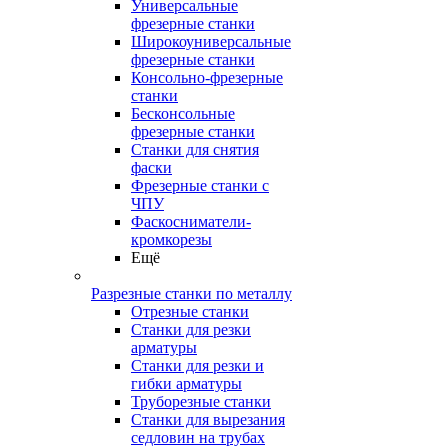
Универсальные
фрезерные станки
Широкоуниверсальные
фрезерные станки
Консольно-фрезерные
станки
Бесконсольные
фрезерные станки
Станки для снятия
фаски
Фрезерные станки с
ЧПУ
Фаскосниматели-
кромкорезы
Ещё
Разрезные станки по металлу
Отрезные станки
Станки для резки
арматуры
Станки для резки и
гибки арматуры
Труборезные станки
Станки для вырезания
седловин на трубаx