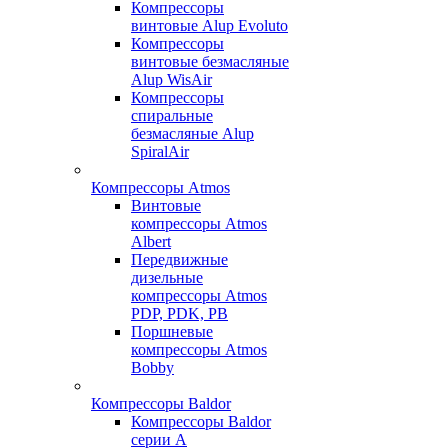
Компрессоры
винтовые Alup Evoluto
Компрессоры
винтовые безмасляные
Alup WisAir
Компрессоры
спиральные
безмасляные Alup
SpiralAir
Компрессоры Atmos
Винтовые
компрессоры Atmos
Albert
Передвижные
дизельные
компрессоры Atmos
PDP, PDK, PB
Поршневые
компрессоры Atmos
Bobby
Компрессоры Baldor
Компрессоры Baldor
серии A