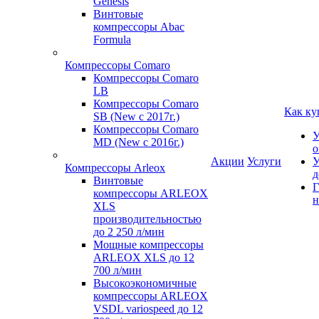
Genesis
Винтовые
компрессоры Abac
Formula
Компрессоры Comaro
Компрессоры Comaro
LB
Компрессоры Comaro
Как ку
SB (New с 2017г.)
Компрессоры Comaro
У
MD (New с 2016г.)
о
Акции
Услуги
У
Компрессоры Arleox
д
Винтовые
Г
компрессоры ARLEOX
н
XLS
производительностью
до 2 250 л/мин
Мощные компрессоры
ARLEOX XLS до 12
700 л/мин
Высокоэкономичные
компрессоры ARLEOX
VSDL variospeed до 12