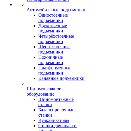
Автомобильные подъемники
Одностоечные
подъемники
Двухстоечные
подъемники
Четырёхстоечные
подъемники
Шестистоечные
подъемники
Ножничные
подъемники
Платформенные
подъемники
Канавные подъемники
Шиномонтажное
оборудование
Шиномонтажные
станки
Балансировочные
станки
Вулканизаторы
Станки для правки
дисков