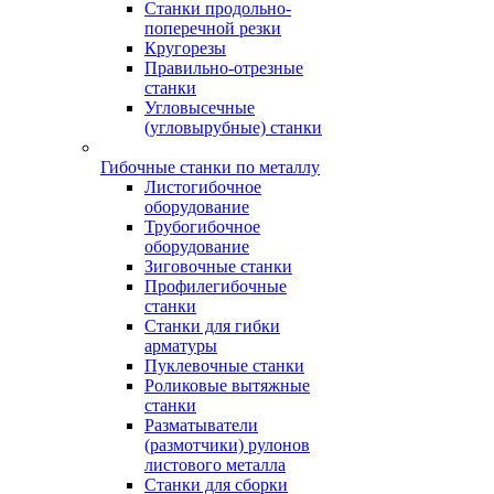
Станки продольно-
поперечной резки
Кругорезы
Правильно-отрезные
станки
Угловысечные
(угловырубные) станки
Гибочные станки по металлу
Листогибочное
оборудование
Трубогибочное
оборудование
Зиговочные станки
Профилегибочные
станки
Станки для гибки
арматуры
Пуклевочные станки
Роликовые вытяжные
станки
Разматыватели
(размотчики) рулонов
листового металла
Станки для сборки