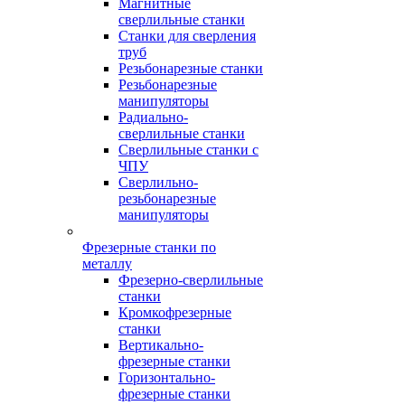
Магнитные
сверлильные станки
Станки для сверления
труб
Резьбонарезные станки
Резьбонарезные
манипуляторы
Радиально-
сверлильные станки
Сверлильные станки с
ЧПУ
Сверлильно-
резьбонарезные
манипуляторы
Фрезерные станки по
металлу
Фрезерно-сверлильные
станки
Кромкофрезерные
станки
Вертикально-
фрезерные станки
Горизонтально-
фрезерные станки