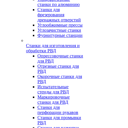
станки по алюминию
Станки для
фрезерования
дренажных отверстий
Углообжимные прессы
Углозачистные станки
Фурнитурные станции
Станки для изготовления и
обработки РВД
Опрессовочные станки
для РВД
Отрезные станки для
РВД
Окорочные станки для
РВД
Испытательные
стенды для РВД
Маркировочные
станки для РВД
Станки для
перфорации рукавов
Станки для промывки
РВД
Станки для размотки