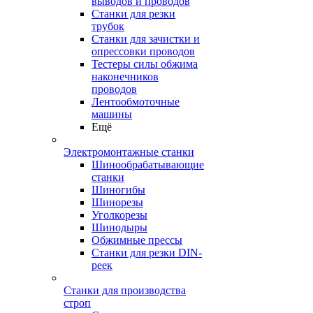
выводов и проводов
Станки для резки
трубок
Станки для зачистки и
опрессовки проводов
Тестеры силы обжима
наконечников
проводов
Лентообмоточные
машины
Ещё
Электромонтажные станки
Шинообрабатывающие
станки
Шиногибы
Шинорезы
Уголкорезы
Шинодыры
Обжимные прессы
Станки для резки DIN-
реек
Станки для производства
строп