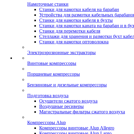
Намоточные станки
Станки для намотки кабеля на барабан
Устройства для размотки кабельных барабано
Станки для намотки кабеля в бухты
Станки для намотки каната на барабан и в бу
Станки для перемотки кабеля
Стеллажи для хранения и размотки бухт кабе
Станки для намотки оптоволокна
Электроэрозионные экстракторы
Винтовые компрессоры
Поршневые компрессоры
Бензиновые и дизельные компрессоры
Подготовка воздуха
Осушители сжатого воздуха
Воздушные ресиверы
Магистральные фильтры сжатого воздуха
Компрессоры Alup
Компрессоры винтовые Alup Allegro
Компрессоры винтовые Alup Largo