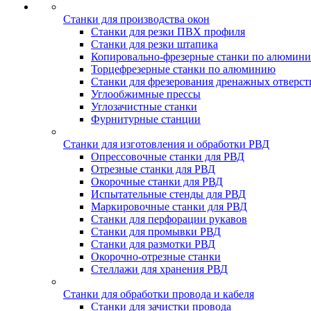
Станки для производства окон
Станки для резки ПВХ профиля
Станки для резки штапика
Копировально-фрезерные станки по алюмин
Торцефрезерные станки по алюминию
Станки для фрезерования дренажных отверст
Углообжимные прессы
Углозачистные станки
Фурнитурные станции
Станки для изготовления и обработки РВД
Опрессовочные станки для РВД
Отрезные станки для РВД
Окорочные станки для РВД
Испытательные стенды для РВД
Маркировочные станки для РВД
Станки для перфорации рукавов
Станки для промывки РВД
Станки для размотки РВД
Окорочно-отрезные станки
Стеллажи для хранения РВД
Станки для обработки провода и кабеля
Станки для зачистки провода