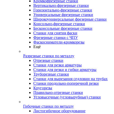
Кромкофрезерные станки
Вертикально-фрезерные станки
Горизонтально-фрезерные станки
Универсальные фрезерные станки
Широкоуниверсальные фрезерные станки
Консольно-фрезерные станки
Бесконсольные фрезерные станки
Станки для снятия фаски
Фрезерные станки с ЧПУ
Фаскосниматели-кромкорезы
Ещё
Разрезные станки по металлу
Отрезные станки
Станки для резки арматуры
Станки для резки и гибки арматуры
Труборезные станки
Станки для вырезания седловин на трубаx
Станки продольно-поперечной резки
Кругорезы
Правильно-отрезные станки
Угловысечные (угловырубные) станки
Гибочные станки по металлу
Листогибочное оборудование