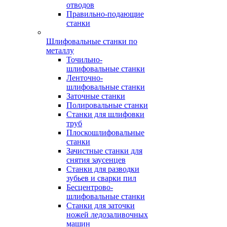
отводов
Правильно-подающие
станки
Шлифовальные станки по
металлу
Точильно-
шлифовальные станки
Ленточно-
шлифовальные станки
Заточные станки
Полировальные станки
Станки для шлифовки
труб
Плоскошлифовальные
станки
Зачистные станки для
снятия заусенцев
Станки для разводки
зубьев и сварки пил
Бесцентрово-
шлифовальные станки
Станки для заточки
ножей ледозаливочных
машин