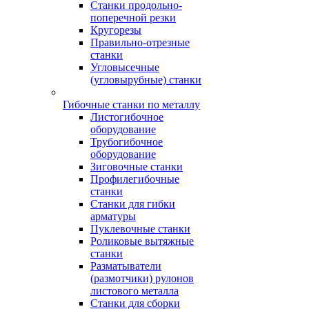
Станки продольно-
поперечной резки
Кругорезы
Правильно-отрезные
станки
Угловысечные
(угловырубные) станки
Гибочные станки по металлу
Листогибочное
оборудование
Трубогибочное
оборудование
Зиговочные станки
Профилегибочные
станки
Станки для гибки
арматуры
Пуклевочные станки
Роликовые вытяжные
станки
Разматыватели
(размотчики) рулонов
листового металла
Станки для сборки