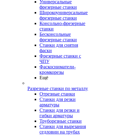
Универсальные
фрезерные станки
Широкоуниверсальные
фрезерные станки
Консольно-фрезерные
станки
Бесконсольные
фрезерные станки
Станки для снятия
фаски
Фрезерные станки с
ЧПУ
Фаскосниматели-
кромкорезы
Ещё
Разрезные станки по металлу
Отрезные станки
Станки для резки
арматуры
Станки для резки и
гибки арматуры
Труборезные станки
Станки для вырезания
седловин на трубаx