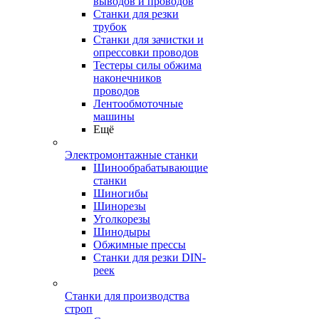
выводов и проводов
Станки для резки
трубок
Станки для зачистки и
опрессовки проводов
Тестеры силы обжима
наконечников
проводов
Лентообмоточные
машины
Ещё
Электромонтажные станки
Шинообрабатывающие
станки
Шиногибы
Шинорезы
Уголкорезы
Шинодыры
Обжимные прессы
Станки для резки DIN-
реек
Станки для производства
строп