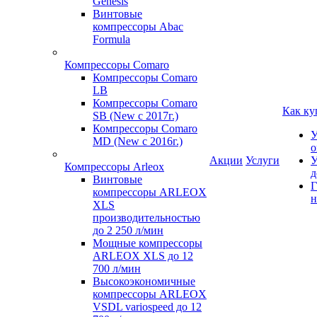
Genesis
Винтовые
компрессоры Abac
Formula
Компрессоры Comaro
Компрессоры Comaro
LB
Компрессоры Comaro
Как ку
SB (New с 2017г.)
Компрессоры Comaro
У
MD (New с 2016г.)
о
Акции
Услуги
У
Компрессоры Arleox
д
Винтовые
Г
компрессоры ARLEOX
н
XLS
производительностью
до 2 250 л/мин
Мощные компрессоры
ARLEOX XLS до 12
700 л/мин
Высокоэкономичные
компрессоры ARLEOX
VSDL variospeed до 12