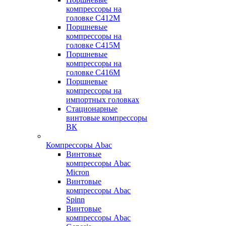
компрессоры на
головке С412М
Поршневые
компрессоры на
головке С415М
Поршневые
компрессоры на
головке С416М
Поршневые
компрессоры на
импортных головках
Стационарные
винтовые компрессоры
ВК
Компрессоры Abac
Винтовые
компрессоры Abac
Micron
Винтовые
компрессоры Abac
Spinn
Винтовые
компрессоры Abac