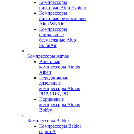
Компрессоры
винтовые Alup Evoluto
Компрессоры
винтовые безмасляные
Alup WisAir
Компрессоры
спиральные
безмасляные Alup
SpiralAir
Компрессоры Atmos
Винтовые
компрессоры Atmos
Albert
Передвижные
дизельные
компрессоры Atmos
PDP, PDK, PB
Поршневые
компрессоры Atmos
Bobby
Компрессоры Baldor
Компрессоры Baldor
серии A