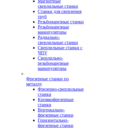
Магнитные
сверлильные станки
Станки для сверления
труб
Резьбонарезные станки
Резьбонарезные
манипуляторы
Радиально-
сверлильные станки
Сверлильные станки с
ЧПУ
Сверлильно-
резьбонарезные
манипуляторы
Фрезерные станки по
металлу
Фрезерно-сверлильные
станки
Кромкофрезерные
станки
Вертикально-
фрезерные станки
Горизонтально-
фрезерные станки