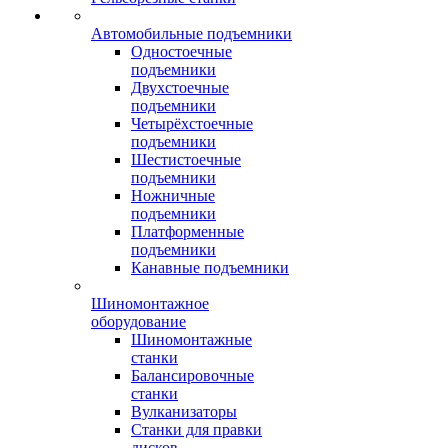
Автомобильные подъемники
Одностоечные
подъемники
Двухстоечные
подъемники
Четырёхстоечные
подъемники
Шестистоечные
подъемники
Ножничные
подъемники
Платформенные
подъемники
Канавные подъемники
Шиномонтажное
оборудование
Шиномонтажные
станки
Балансировочные
станки
Вулканизаторы
Станки для правки
дисков