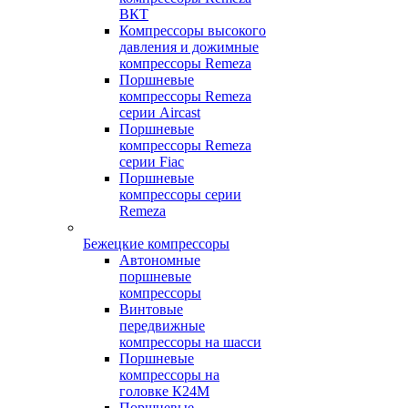
ВКТ
Компрессоры высокого
давления и дожимные
компрессоры Remeza
Поршневые
компрессоры Remeza
серии Aircast
Поршневые
компрессоры Remeza
серии Fiac
Поршневые
компрессоры серии
Remeza
Бежецкие компрессоры
Автономные
поршневые
компрессоры
Винтовые
передвижные
компрессоры на шасси
Поршневые
компрессоры на
головке К24М
Поршневые