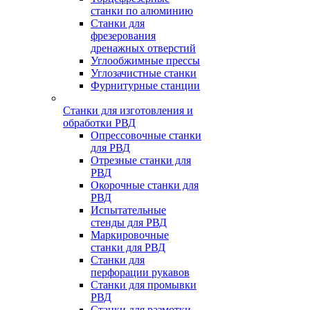
станки по алюминию
Станки для
фрезерования
дренажных отверстий
Углообжимные прессы
Углозачистные станки
Фурнитурные станции
Станки для изготовления и
обработки РВД
Опрессовочные станки
для РВД
Отрезные станки для
РВД
Окорочные станки для
РВД
Испытательные
стенды для РВД
Маркировочные
станки для РВД
Станки для
перфорации рукавов
Станки для промывки
РВД
Станки для размотки