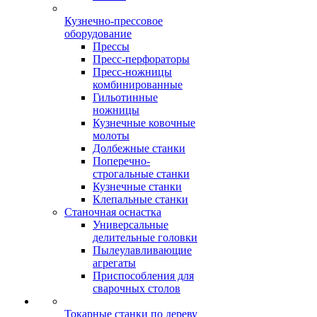
Кузнечно-прессовое
оборудование
Прессы
Пресс-перфораторы
Пресс-ножницы
комбинированные
Гильотинные
ножницы
Кузнечные ковочные
молоты
Долбежные станки
Поперечно-
строгальные станки
Кузнечные станки
Клепальные станки
Станочная оснастка
Универсальные
делительные головки
Пылеулавливающие
агрегаты
Приспособления для
сварочных столов
Токарные станки по дереву