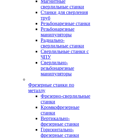
Магнитные
сверлильные станки
Станки для сверления
труб
Резьбонарезные станки
Резьбонарезные
манипуляторы
Радиально-
сверлильные станки
Сверлильные станки с
ЧПУ
Сверлильно-
резьбонарезные
манипуляторы
Фрезерные станки по
металлу
Фрезерно-сверлильные
станки
Кромкофрезерные
станки
Вертикально-
фрезерные станки
Горизонтально-
фрезерные станки