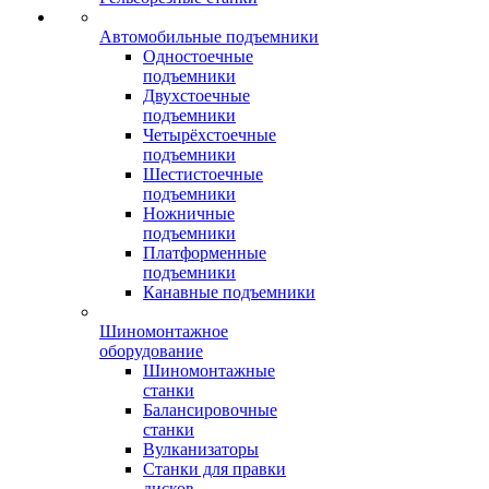
Автомобильные подъемники
Одностоечные
подъемники
Двухстоечные
подъемники
Четырёхстоечные
подъемники
Шестистоечные
подъемники
Ножничные
подъемники
Платформенные
подъемники
Канавные подъемники
Шиномонтажное
оборудование
Шиномонтажные
станки
Балансировочные
станки
Вулканизаторы
Станки для правки
дисков