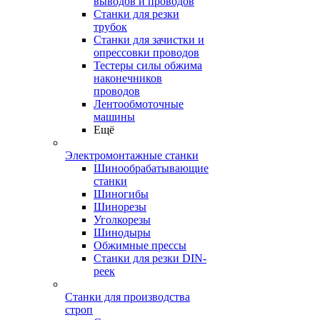
выводов и проводов
Станки для резки
трубок
Станки для зачистки и
опрессовки проводов
Тестеры силы обжима
наконечников
проводов
Лентообмоточные
машины
Ещё
Электромонтажные станки
Шинообрабатывающие
станки
Шиногибы
Шинорезы
Уголкорезы
Шинодыры
Обжимные прессы
Станки для резки DIN-
реек
Станки для производства
строп