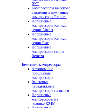
ВКТ
Компрессоры высокого
давления и дожимные
компрессоры Remeza
Поршневые
компрессоры Remeza
серии Aircast
Поршневые
компрессоры Remeza
серии Fiac
Поршневые
компрессоры серии
Remeza
Бежецкие компрессоры
Автономные
поршневые
компрессоры
Винтовые
передвижные
компрессоры на шасси
Поршневые
компрессоры на
головке К24М
Поршневые