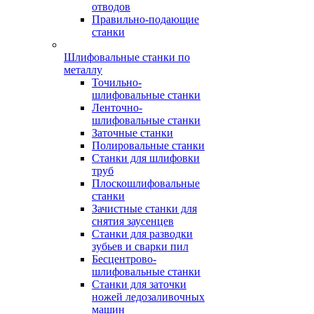
отводов
Правильно-подающие
станки
Шлифовальные станки по
металлу
Точильно-
шлифовальные станки
Ленточно-
шлифовальные станки
Заточные станки
Полировальные станки
Станки для шлифовки
труб
Плоскошлифовальные
станки
Зачистные станки для
снятия заусенцев
Станки для разводки
зубьев и сварки пил
Бесцентрово-
шлифовальные станки
Станки для заточки
ножей ледозаливочных
машин