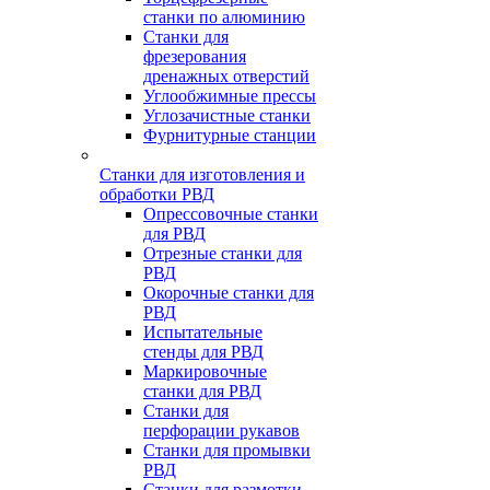
станки по алюминию
Станки для
фрезерования
дренажных отверстий
Углообжимные прессы
Углозачистные станки
Фурнитурные станции
Станки для изготовления и
обработки РВД
Опрессовочные станки
для РВД
Отрезные станки для
РВД
Окорочные станки для
РВД
Испытательные
стенды для РВД
Маркировочные
станки для РВД
Станки для
перфорации рукавов
Станки для промывки
РВД
Станки для размотки