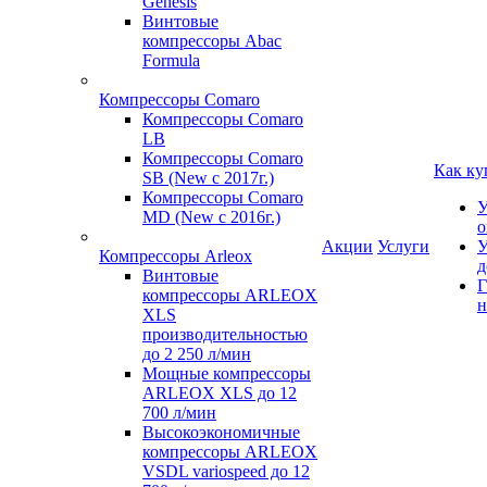
Genesis
Винтовые
компрессоры Abac
Formula
Компрессоры Comaro
Компрессоры Comaro
LB
Компрессоры Comaro
Как ку
SB (New с 2017г.)
Компрессоры Comaro
У
MD (New с 2016г.)
о
Акции
Услуги
У
Компрессоры Arleox
д
Винтовые
Г
компрессоры ARLEOX
н
XLS
производительностью
до 2 250 л/мин
Мощные компрессоры
ARLEOX XLS до 12
700 л/мин
Высокоэкономичные
компрессоры ARLEOX
VSDL variospeed до 12