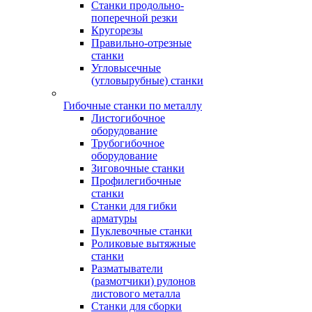
Станки продольно-
поперечной резки
Кругорезы
Правильно-отрезные
станки
Угловысечные
(угловырубные) станки
Гибочные станки по металлу
Листогибочное
оборудование
Трубогибочное
оборудование
Зиговочные станки
Профилегибочные
станки
Станки для гибки
арматуры
Пуклевочные станки
Роликовые вытяжные
станки
Разматыватели
(размотчики) рулонов
листового металла
Станки для сборки