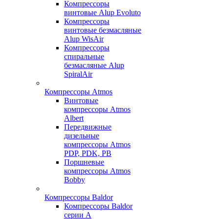
Компрессоры
винтовые Alup Evoluto
Компрессоры
винтовые безмасляные
Alup WisAir
Компрессоры
спиральные
безмасляные Alup
SpiralAir
Компрессоры Atmos
Винтовые
компрессоры Atmos
Albert
Передвижные
дизельные
компрессоры Atmos
PDP, PDK, PB
Поршневые
компрессоры Atmos
Bobby
Компрессоры Baldor
Компрессоры Baldor
серии A