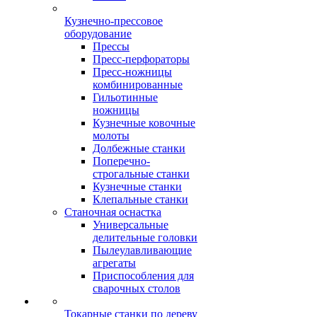
Кузнечно-прессовое
оборудование
Прессы
Пресс-перфораторы
Пресс-ножницы
комбинированные
Гильотинные
ножницы
Кузнечные ковочные
молоты
Долбежные станки
Поперечно-
строгальные станки
Кузнечные станки
Клепальные станки
Станочная оснастка
Универсальные
делительные головки
Пылеулавливающие
агрегаты
Приспособления для
сварочных столов
Токарные станки по дереву