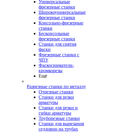
Универсальные
фрезерные станки
Широкоуниверсальные
фрезерные станки
Консольно-фрезерные
станки
Бесконсольные
фрезерные станки
Станки для снятия
фаски
Фрезерные станки с
ЧПУ
Фаскосниматели-
кромкорезы
Ещё
Разрезные станки по металлу
Отрезные станки
Станки для резки
арматуры
Станки для резки и
гибки арматуры
Труборезные станки
Станки для вырезания
седловин на трубаx