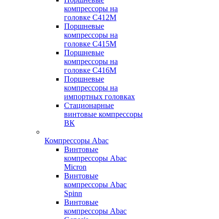
компрессоры на
головке С412М
Поршневые
компрессоры на
головке С415М
Поршневые
компрессоры на
головке С416М
Поршневые
компрессоры на
импортных головках
Стационарные
винтовые компрессоры
ВК
Компрессоры Abac
Винтовые
компрессоры Abac
Micron
Винтовые
компрессоры Abac
Spinn
Винтовые
компрессоры Abac