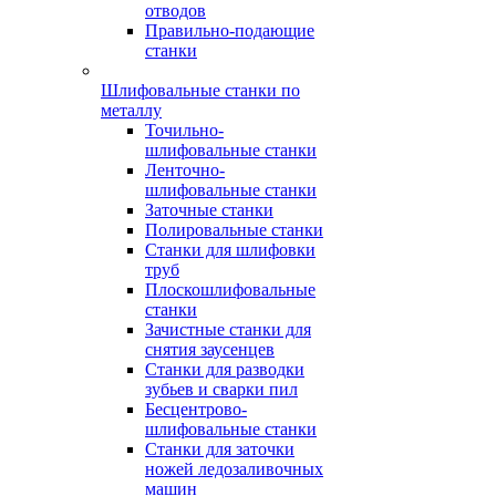
отводов
Правильно-подающие
станки
Шлифовальные станки по
металлу
Точильно-
шлифовальные станки
Ленточно-
шлифовальные станки
Заточные станки
Полировальные станки
Станки для шлифовки
труб
Плоскошлифовальные
станки
Зачистные станки для
снятия заусенцев
Станки для разводки
зубьев и сварки пил
Бесцентрово-
шлифовальные станки
Станки для заточки
ножей ледозаливочных
машин