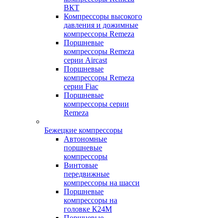
ВКТ
Компрессоры высокого
давления и дожимные
компрессоры Remeza
Поршневые
компрессоры Remeza
серии Aircast
Поршневые
компрессоры Remeza
серии Fiac
Поршневые
компрессоры серии
Remeza
Бежецкие компрессоры
Автономные
поршневые
компрессоры
Винтовые
передвижные
компрессоры на шасси
Поршневые
компрессоры на
головке К24М
Поршневые