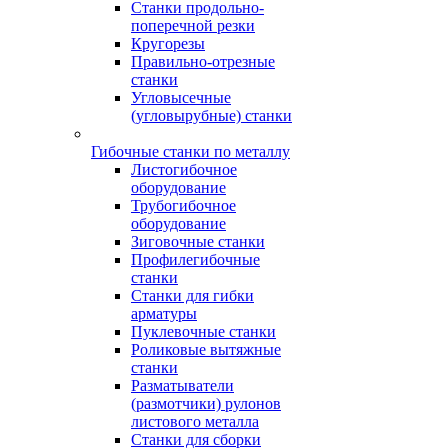
Станки продольно-
поперечной резки
Кругорезы
Правильно-отрезные
станки
Угловысечные
(угловырубные) станки
Гибочные станки по металлу
Листогибочное
оборудование
Трубогибочное
оборудование
Зиговочные станки
Профилегибочные
станки
Станки для гибки
арматуры
Пуклевочные станки
Роликовые вытяжные
станки
Разматыватели
(размотчики) рулонов
листового металла
Станки для сборки