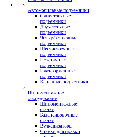
Автомобильные подъемники
Одностоечные
подъемники
Двухстоечные
подъемники
Четырёхстоечные
подъемники
Шестистоечные
подъемники
Ножничные
подъемники
Платформенные
подъемники
Канавные подъемники
Шиномонтажное
оборудование
Шиномонтажные
станки
Балансировочные
станки
Вулканизаторы
Станки для правки
дисков