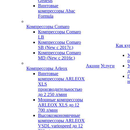
Genesis
Винтовые
компрессоры Abac
Formula
Компрессоры Comaro
Компрессоры Comaro
LB
Компрессоры Comaro
Как ку
SB (New с 2017г.)
Компрессоры Comaro
У
MD (New с 2016г.)
о
Акции
Услуги
У
Компрессоры Arleox
д
Винтовые
Г
компрессоры ARLEOX
н
XLS
производительностью
до 2 250 л/мин
Мощные компрессоры
ARLEOX XLS до 12
700 л/мин
Высокоэкономичные
компрессоры ARLEOX
VSDL variospeed до 12