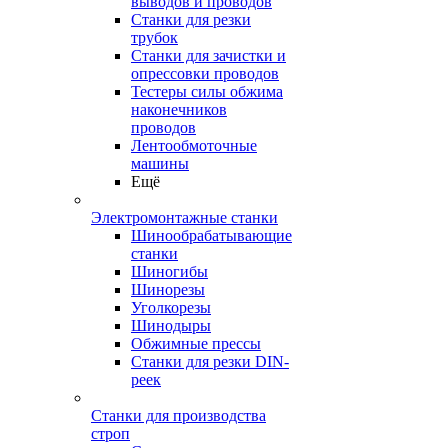
выводов и проводов
Станки для резки
трубок
Станки для зачистки и
опрессовки проводов
Тестеры силы обжима
наконечников
проводов
Лентообмоточные
машины
Ещё
Электромонтажные станки
Шинообрабатывающие
станки
Шиногибы
Шинорезы
Уголкорезы
Шинодыры
Обжимные прессы
Станки для резки DIN-
реек
Станки для производства
строп