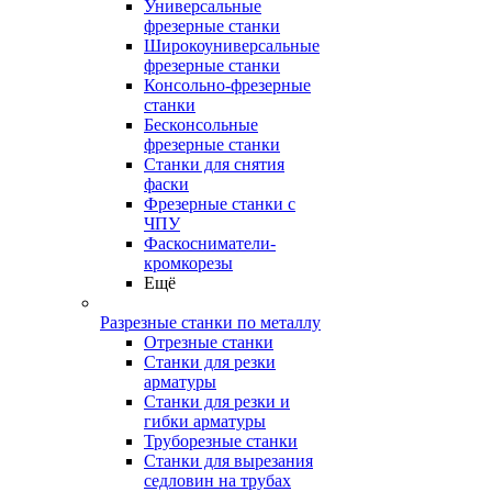
Универсальные
фрезерные станки
Широкоуниверсальные
фрезерные станки
Консольно-фрезерные
станки
Бесконсольные
фрезерные станки
Станки для снятия
фаски
Фрезерные станки с
ЧПУ
Фаскосниматели-
кромкорезы
Ещё
Разрезные станки по металлу
Отрезные станки
Станки для резки
арматуры
Станки для резки и
гибки арматуры
Труборезные станки
Станки для вырезания
седловин на трубаx