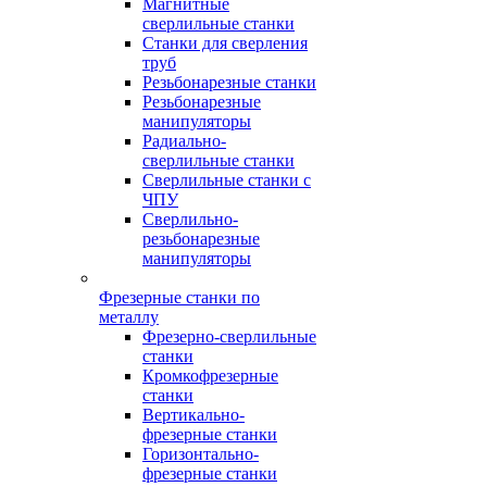
Магнитные
сверлильные станки
Станки для сверления
труб
Резьбонарезные станки
Резьбонарезные
манипуляторы
Радиально-
сверлильные станки
Сверлильные станки с
ЧПУ
Сверлильно-
резьбонарезные
манипуляторы
Фрезерные станки по
металлу
Фрезерно-сверлильные
станки
Кромкофрезерные
станки
Вертикально-
фрезерные станки
Горизонтально-
фрезерные станки