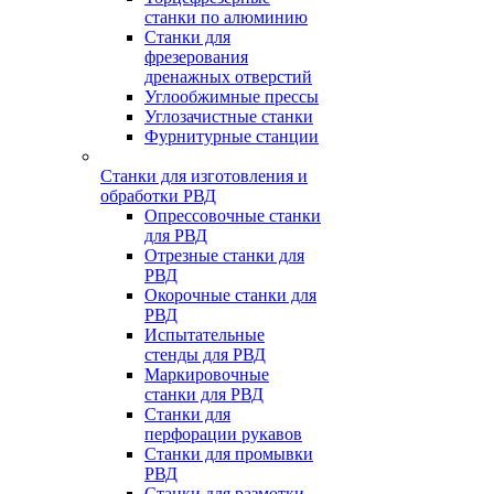
станки по алюминию
Станки для
фрезерования
дренажных отверстий
Углообжимные прессы
Углозачистные станки
Фурнитурные станции
Станки для изготовления и
обработки РВД
Опрессовочные станки
для РВД
Отрезные станки для
РВД
Окорочные станки для
РВД
Испытательные
стенды для РВД
Маркировочные
станки для РВД
Станки для
перфорации рукавов
Станки для промывки
РВД
Станки для размотки