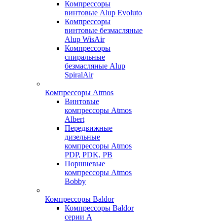
Компрессоры
винтовые Alup Evoluto
Компрессоры
винтовые безмасляные
Alup WisAir
Компрессоры
спиральные
безмасляные Alup
SpiralAir
Компрессоры Atmos
Винтовые
компрессоры Atmos
Albert
Передвижные
дизельные
компрессоры Atmos
PDP, PDK, PB
Поршневые
компрессоры Atmos
Bobby
Компрессоры Baldor
Компрессоры Baldor
серии A