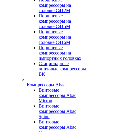
компрессоры на
головке С412М
Поршневые
компрессоры на
головке С415М
Поршневые
компрессоры на
головке С416М
Поршневые
компрессоры на
импортных головках
Стационарные
винтовые компрессоры
ВК
Компрессоры Abac
Винтовые
компрессоры Abac
Micron
Винтовые
компрессоры Abac
Spinn
Винтовые
компрессоры Abac