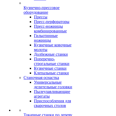
Кузнечно-прессовое
оборудование
Прессы
Пресс-перфораторы
Пресс-ножницы
комбинированные
Гильотинные
ножницы
Кузнечные ковочные
молоты
Долбежные станки
Поперечно-
строгальные станки
Кузнечные станки
Клепальные станки
Станочная оснастка
Универсальные
делительные головки
Пылеулавливающие
агрегаты
Приспособления для
сварочных столов
Токарные станки по дереву