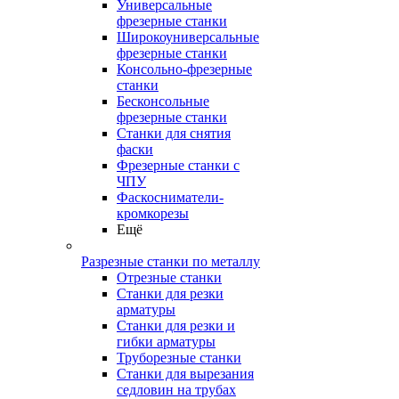
Универсальные
фрезерные станки
Широкоуниверсальные
фрезерные станки
Консольно-фрезерные
станки
Бесконсольные
фрезерные станки
Станки для снятия
фаски
Фрезерные станки с
ЧПУ
Фаскосниматели-
кромкорезы
Ещё
Разрезные станки по металлу
Отрезные станки
Станки для резки
арматуры
Станки для резки и
гибки арматуры
Труборезные станки
Станки для вырезания
седловин на трубаx