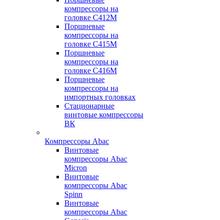
компрессоры на
головке С412М
Поршневые
компрессоры на
головке С415М
Поршневые
компрессоры на
головке С416М
Поршневые
компрессоры на
импортных головках
Стационарные
винтовые компрессоры
ВК
Компрессоры Abac
Винтовые
компрессоры Abac
Micron
Винтовые
компрессоры Abac
Spinn
Винтовые
компрессоры Abac