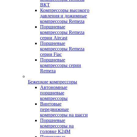
ВКТ
Компрессоры высокого
давления и дожимные
компрессоры Remeza
Поршневые
компрессоры Remeza
серии Aircast
Поршневые
компрессоры Remeza
серии Fiac
Поршневые
компрессоры серии
Remeza
Бежецкие компрессоры
Автономные
поршневые
компрессоры
Винтовые
передвижные
компрессоры на шасси
Поршневые
компрессоры на
головке К24М
Поршневые