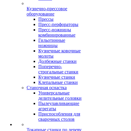
Кузнечно-прессовое
оборудование
Прессы
Пресс-перфораторы
Пресс-ножницы
комбинированные
Гильотинные
ножницы
Кузнечные ковочные
молоты
Долбежные станки
Поперечно-
строгальные станки
Кузнечные станки
Клепальные станки
Станочная оснастка
Универсальные
делительные головки
Пылеулавливающие
агрегаты
Приспособления для
сварочных столов
Токарные станки по дереву