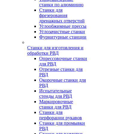
станки по алюминию
Станки для
фрезерования
дренажных отверстий
Углообжимные прессы
Углозачистные станки
Фурнитурные станции
Станки для изготовления и
обработки РВД
Опрессовочные станки
для РВД
Отрезные станки для
РВД
Окорочные станки для
РВД
Испытательные
стенды для РВД
Маркировочные
станки для РВД
Станки для
перфорации рукавов
Станки для промывки
РВД
Станки для размотки