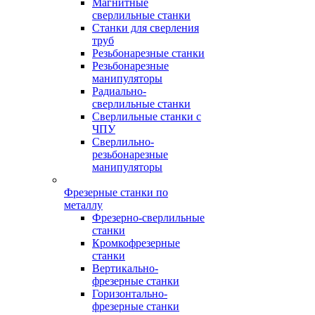
Магнитные
сверлильные станки
Станки для сверления
труб
Резьбонарезные станки
Резьбонарезные
манипуляторы
Радиально-
сверлильные станки
Сверлильные станки с
ЧПУ
Сверлильно-
резьбонарезные
манипуляторы
Фрезерные станки по
металлу
Фрезерно-сверлильные
станки
Кромкофрезерные
станки
Вертикально-
фрезерные станки
Горизонтально-
фрезерные станки