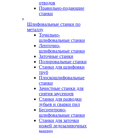
отводов
Правильно-подающие
станки
Шлифовальные станки по
металлу
Точильно-
шлифовальные станки
Ленточно-
шлифовальные станки
Заточные станки
Полировальные станки
Станки для шлифовки
труб
Плоскошлифовальные
станки
Зачистные станки для
снятия заусенцев
Станки для разводки
зубьев и сварки пил
Бесцентрово-
шлифовальные станки
Станки для заточки
ножей ледозаливочных
машин