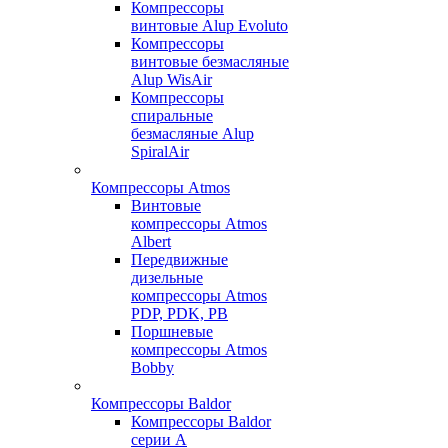
Компрессоры
винтовые Alup Evoluto
Компрессоры
винтовые безмасляные
Alup WisAir
Компрессоры
спиральные
безмасляные Alup
SpiralAir
Компрессоры Atmos
Винтовые
компрессоры Atmos
Albert
Передвижные
дизельные
компрессоры Atmos
PDP, PDK, PB
Поршневые
компрессоры Atmos
Bobby
Компрессоры Baldor
Компрессоры Baldor
серии A