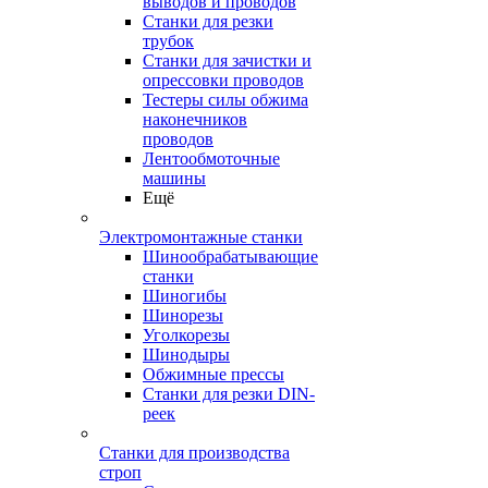
выводов и проводов
Станки для резки
трубок
Станки для зачистки и
опрессовки проводов
Тестеры силы обжима
наконечников
проводов
Лентообмоточные
машины
Ещё
Электромонтажные станки
Шинообрабатывающие
станки
Шиногибы
Шинорезы
Уголкорезы
Шинодыры
Обжимные прессы
Станки для резки DIN-
реек
Станки для производства
строп