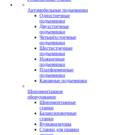
Автомобильные подъемники
Одностоечные
подъемники
Двухстоечные
подъемники
Четырёхстоечные
подъемники
Шестистоечные
подъемники
Ножничные
подъемники
Платформенные
подъемники
Канавные подъемники
Шиномонтажное
оборудование
Шиномонтажные
станки
Балансировочные
станки
Вулканизаторы
Станки для правки
дисков