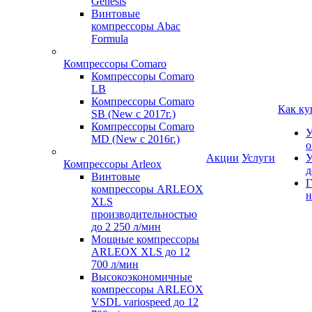
Genesis
Винтовые
компрессоры Abac
Formula
Компрессоры Comaro
Компрессоры Comaro
LB
Компрессоры Comaro
Как ку
SB (New с 2017г.)
Компрессоры Comaro
У
MD (New с 2016г.)
о
Акции
Услуги
У
Компрессоры Arleox
д
Винтовые
Г
компрессоры ARLEOX
н
XLS
производительностью
до 2 250 л/мин
Мощные компрессоры
ARLEOX XLS до 12
700 л/мин
Высокоэкономичные
компрессоры ARLEOX
VSDL variospeed до 12