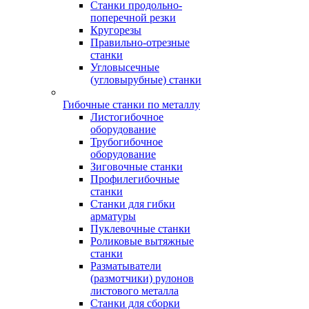
Станки продольно-
поперечной резки
Кругорезы
Правильно-отрезные
станки
Угловысечные
(угловырубные) станки
Гибочные станки по металлу
Листогибочное
оборудование
Трубогибочное
оборудование
Зиговочные станки
Профилегибочные
станки
Станки для гибки
арматуры
Пуклевочные станки
Роликовые вытяжные
станки
Разматыватели
(размотчики) рулонов
листового металла
Станки для сборки