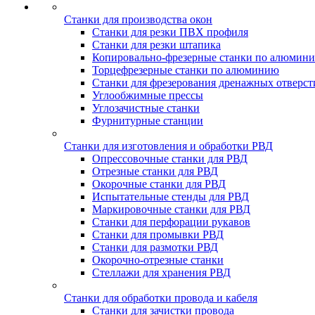
Станки для производства окон
Станки для резки ПВХ профиля
Станки для резки штапика
Копировально-фрезерные станки по алюмин
Торцефрезерные станки по алюминию
Станки для фрезерования дренажных отверст
Углообжимные прессы
Углозачистные станки
Фурнитурные станции
Станки для изготовления и обработки РВД
Опрессовочные станки для РВД
Отрезные станки для РВД
Окорочные станки для РВД
Испытательные стенды для РВД
Маркировочные станки для РВД
Станки для перфорации рукавов
Станки для промывки РВД
Станки для размотки РВД
Окорочно-отрезные станки
Стеллажи для хранения РВД
Станки для обработки провода и кабеля
Станки для зачистки провода