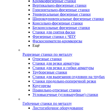
Кромкофрезерные станки
Вертикально-фрезерные станки
Горизонтально-фрезерные станки
Универсальные фрезерные станки
Широкоуниверсальные фрезерные станки
Консольно-фрезерные станки
Бесконсольные фрезерные станки
Станки для снятия фаски
Фрезерные станки с ЧПУ
Фаскосниматели-кромкорезы
Ещё
Разрезные станки по металлу
Отрезные станки
Станки для резки арматуры
Станки для резки и гибки арматуры
Труборезные станки
Станки для вырезания седловин на трубаx
Станки продольно-поперечной резки
Кругорезы
Правильно-отрезные станки
Угловысечные (угловырубные) станки
Гибочные станки по металлу
Листогибочное оборудование