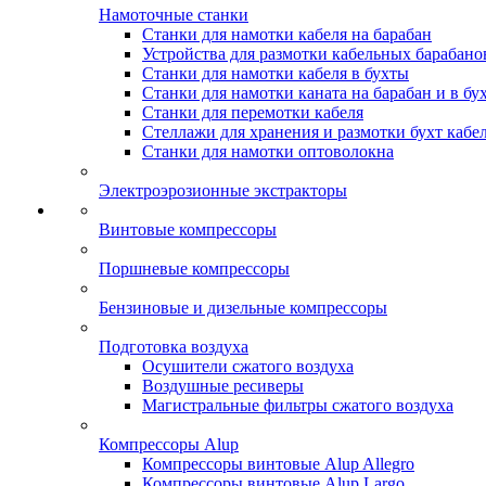
Намоточные станки
Станки для намотки кабеля на барабан
Устройства для размотки кабельных барабано
Станки для намотки кабеля в бухты
Станки для намотки каната на барабан и в бу
Станки для перемотки кабеля
Стеллажи для хранения и размотки бухт кабе
Станки для намотки оптоволокна
Электроэрозионные экстракторы
Винтовые компрессоры
Поршневые компрессоры
Бензиновые и дизельные компрессоры
Подготовка воздуха
Осушители сжатого воздуха
Воздушные ресиверы
Магистральные фильтры сжатого воздуха
Компрессоры Alup
Компрессоры винтовые Alup Allegro
Компрессоры винтовые Alup Largo