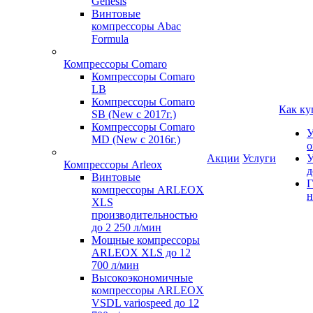
Genesis
Винтовые
компрессоры Abac
Formula
Компрессоры Comaro
Компрессоры Comaro
LB
Компрессоры Comaro
Как ку
SB (New с 2017г.)
Компрессоры Comaro
У
MD (New с 2016г.)
о
Акции
Услуги
У
Компрессоры Arleox
д
Винтовые
Г
компрессоры ARLEOX
н
XLS
производительностью
до 2 250 л/мин
Мощные компрессоры
ARLEOX XLS до 12
700 л/мин
Высокоэкономичные
компрессоры ARLEOX
VSDL variospeed до 12