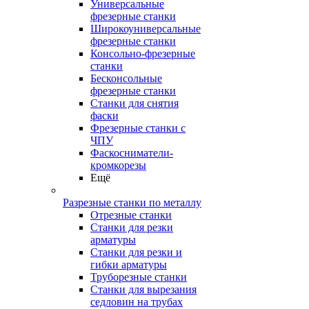
Универсальные
фрезерные станки
Широкоуниверсальные
фрезерные станки
Консольно-фрезерные
станки
Бесконсольные
фрезерные станки
Станки для снятия
фаски
Фрезерные станки с
ЧПУ
Фаскосниматели-
кромкорезы
Ещё
Разрезные станки по металлу
Отрезные станки
Станки для резки
арматуры
Станки для резки и
гибки арматуры
Труборезные станки
Станки для вырезания
седловин на трубаx