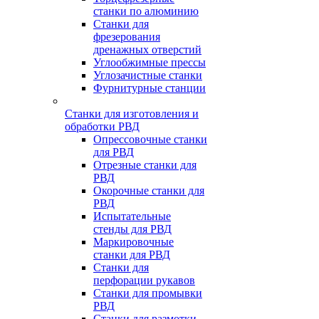
станки по алюминию
Станки для
фрезерования
дренажных отверстий
Углообжимные прессы
Углозачистные станки
Фурнитурные станции
Станки для изготовления и
обработки РВД
Опрессовочные станки
для РВД
Отрезные станки для
РВД
Окорочные станки для
РВД
Испытательные
стенды для РВД
Маркировочные
станки для РВД
Станки для
перфорации рукавов
Станки для промывки
РВД
Станки для размотки