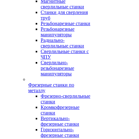
Магнитные
сверлильные станки
Станки для сверления
труб
Резьбонарезные станки
Резьбонарезные
манипуляторы
Радиально-
сверлильные станки
Сверлильные станки с
ЧПУ
Сверлильно-
резьбонарезные
манипуляторы
Фрезерные станки по
металлу
Фрезерно-сверлильные
станки
Кромкофрезерные
станки
Вертикально-
фрезерные станки
Горизонтально-
фрезерные станки