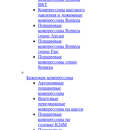
ВКТ
Компрессоры высокого
давления и дожимные
компрессоры Remeza
Поршневые
компрессоры Remeza
серии Aircast
Поршневые
компрессоры Remeza
серии Fiac
Поршневые
компрессоры серии
Remeza
Бежецкие компрессоры
Автономные
поршневые
компрессоры
Винтовые
передвижные
компрессоры на шасси
Поршневые
компрессоры на
головке К24М
Поршневые