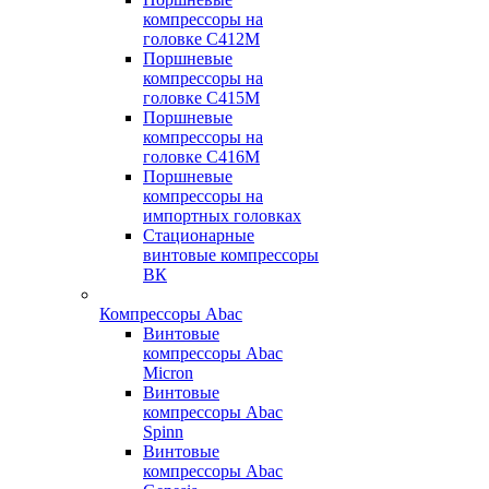
компрессоры на
головке С412М
Поршневые
компрессоры на
головке С415М
Поршневые
компрессоры на
головке С416М
Поршневые
компрессоры на
импортных головках
Стационарные
винтовые компрессоры
ВК
Компрессоры Abac
Винтовые
компрессоры Abac
Micron
Винтовые
компрессоры Abac
Spinn
Винтовые
компрессоры Abac