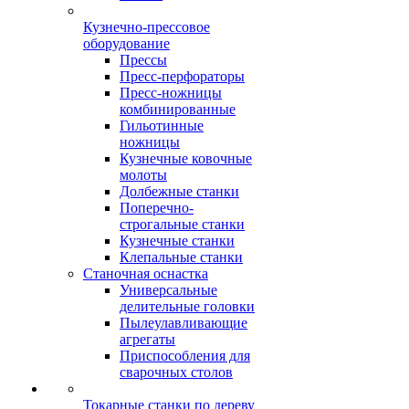
Кузнечно-прессовое
оборудование
Прессы
Пресс-перфораторы
Пресс-ножницы
комбинированные
Гильотинные
ножницы
Кузнечные ковочные
молоты
Долбежные станки
Поперечно-
строгальные станки
Кузнечные станки
Клепальные станки
Станочная оснастка
Универсальные
делительные головки
Пылеулавливающие
агрегаты
Приспособления для
сварочных столов
Токарные станки по дереву