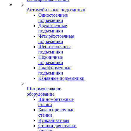
Автомобильные подъемники
Одностоечные
подъемники
Двухстоечные
подъемники
Четырёхстоечные
подъемники
Шестистоечные
подъемники
Ножничные
подъемники
Платформенные
подъемники
Канавные подъемники
Шиномонтажное
оборудование
Шиномонтажные
станки
Балансировочные
станки
Вулканизаторы
Станки для правки
дисков