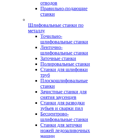
отводов
Правильно-подающие
станки
Шлифовальные станки по
металлу
Точильно-
шлифовальные станки
Ленточно-
шлифовальные станки
Заточные станки
Полировальные станки
Станки для шлифовки
труб
Плоскошлифовальные
станки
Зачистные станки для
снятия заусенцев
Станки для разводки
зубьев и сварки пил
Бесцентрово-
шлифовальные станки
Станки для заточки
ножей ледозаливочных
машин