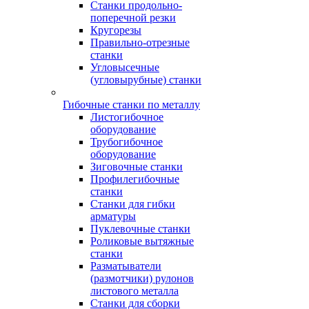
Станки продольно-
поперечной резки
Кругорезы
Правильно-отрезные
станки
Угловысечные
(угловырубные) станки
Гибочные станки по металлу
Листогибочное
оборудование
Трубогибочное
оборудование
Зиговочные станки
Профилегибочные
станки
Станки для гибки
арматуры
Пуклевочные станки
Роликовые вытяжные
станки
Разматыватели
(размотчики) рулонов
листового металла
Станки для сборки