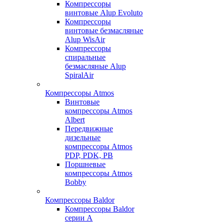
Компрессоры
винтовые Alup Evoluto
Компрессоры
винтовые безмасляные
Alup WisAir
Компрессоры
спиральные
безмасляные Alup
SpiralAir
Компрессоры Atmos
Винтовые
компрессоры Atmos
Albert
Передвижные
дизельные
компрессоры Atmos
PDP, PDK, PB
Поршневые
компрессоры Atmos
Bobby
Компрессоры Baldor
Компрессоры Baldor
серии A