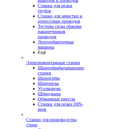
выводов и проводов
Станки для резки
трубок
Станки для зачистки и
опрессовки проводов
Тестеры силы обжима
наконечников
проводов
Лентообмоточные
машины
Ещё
Электромонтажные станки
Шинообрабатывающие
станки
Шиногибы
Шинорезы
Уголкорезы
Шинодыры
Обжимные прессы
Станки для резки DIN-
реек
Станки для производства
строп