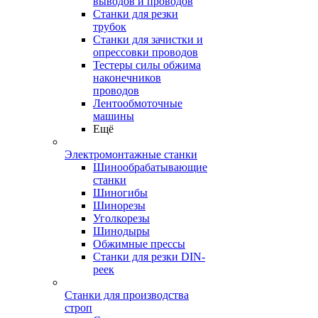
выводов и проводов
Станки для резки
трубок
Станки для зачистки и
опрессовки проводов
Тестеры силы обжима
наконечников
проводов
Лентообмоточные
машины
Ещё
Электромонтажные станки
Шинообрабатывающие
станки
Шиногибы
Шинорезы
Уголкорезы
Шинодыры
Обжимные прессы
Станки для резки DIN-
реек
Станки для производства
строп