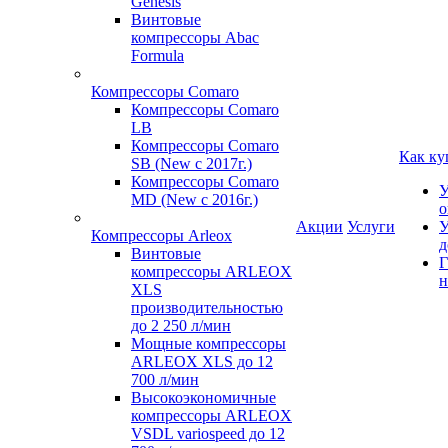
Genesis
Винтовые
компрессоры Abac
Formula
Компрессоры Comaro
Компрессоры Comaro
LB
Компрессоры Comaro
Как ку
SB (New с 2017г.)
Компрессоры Comaro
У
MD (New с 2016г.)
о
Акции
Услуги
У
Компрессоры Arleox
д
Винтовые
Г
компрессоры ARLEOX
н
XLS
производительностью
до 2 250 л/мин
Мощные компрессоры
ARLEOX XLS до 12
700 л/мин
Высокоэкономичные
компрессоры ARLEOX
VSDL variospeed до 12