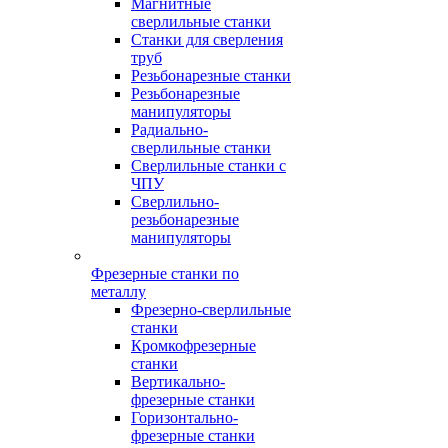
Магнитные
сверлильные станки
Станки для сверления
труб
Резьбонарезные станки
Резьбонарезные
манипуляторы
Радиально-
сверлильные станки
Сверлильные станки с
ЧПУ
Сверлильно-
резьбонарезные
манипуляторы
Фрезерные станки по
металлу
Фрезерно-сверлильные
станки
Кромкофрезерные
станки
Вертикально-
фрезерные станки
Горизонтально-
фрезерные станки