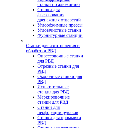
станки по алюминию
Станки для
фрезерования
дренажных отверстий
Углообжимные прессы
Углозачистные станки
Фурнитурные станции
Станки для изготовления и
обработки РВД
Опрессовочные станки
для РВД
Отрезные станки для
РВД
Окорочные станки для
РВД
Испытательные
стенды для РВД
Маркировочные
станки для РВД
Станки для
перфорации рукавов
Станки для промывки
РВД
Станки для размотки