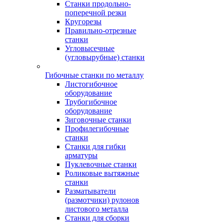
Станки продольно-
поперечной резки
Кругорезы
Правильно-отрезные
станки
Угловысечные
(угловырубные) станки
Гибочные станки по металлу
Листогибочное
оборудование
Трубогибочное
оборудование
Зиговочные станки
Профилегибочные
станки
Станки для гибки
арматуры
Пуклевочные станки
Роликовые вытяжные
станки
Разматыватели
(размотчики) рулонов
листового металла
Станки для сборки