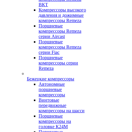
ВКТ
Компрессоры высокого
давления и дожимные
компрессоры Remeza
Поршневые
компрессоры Remeza
серии Aircast
Поршневые
компрессоры Remeza
серии Fiac
Поршневые
компрессоры серии
Remeza
Бежецкие компрессоры
Автономные
поршневые
компрессоры
Винтовые
передвижные
компрессоры на шасси
Поршневые
компрессоры на
головке К24М
Поршневые