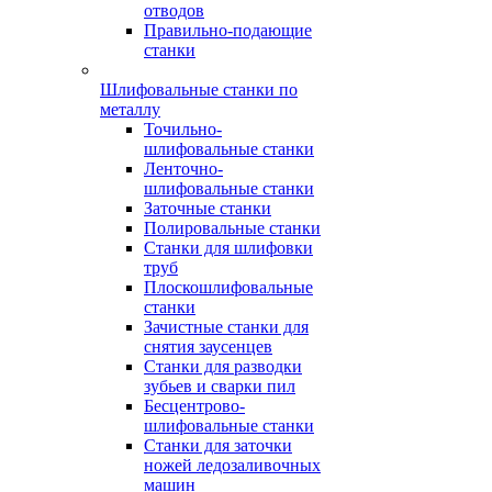
отводов
Правильно-подающие
станки
Шлифовальные станки по
металлу
Точильно-
шлифовальные станки
Ленточно-
шлифовальные станки
Заточные станки
Полировальные станки
Станки для шлифовки
труб
Плоскошлифовальные
станки
Зачистные станки для
снятия заусенцев
Станки для разводки
зубьев и сварки пил
Бесцентрово-
шлифовальные станки
Станки для заточки
ножей ледозаливочных
машин