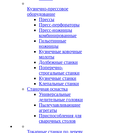
Кузнечно-прессовое
оборудование
Прессы
Пресс-перфораторы
Пресс-ножницы
комбинированные
Гильотинные
ножницы
Кузнечные ковочные
молоты
Долбежные станки
Поперечно-
строгальные станки
Кузнечные станки
Клепальные станки
Станочная оснастка
Универсальные
делительные головки
Пылеулавливающие
агрегаты
Приспособления для
сварочных столов
Токарные станки по дереву