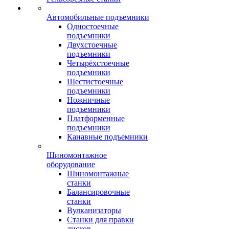
Автомобильные подъемники
Одностоечные
подъемники
Двухстоечные
подъемники
Четырёхстоечные
подъемники
Шестистоечные
подъемники
Ножничные
подъемники
Платформенные
подъемники
Канавные подъемники
Шиномонтажное
оборудование
Шиномонтажные
станки
Балансировочные
станки
Вулканизаторы
Станки для правки
дисков