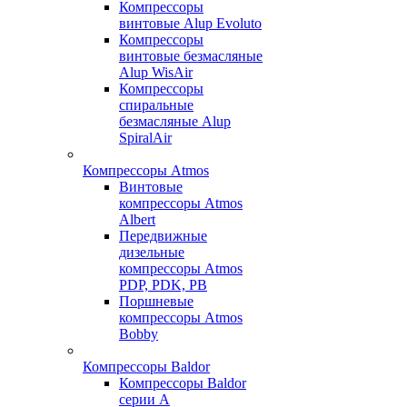
Компрессоры
винтовые Alup Evoluto
Компрессоры
винтовые безмасляные
Alup WisAir
Компрессоры
спиральные
безмасляные Alup
SpiralAir
Компрессоры Atmos
Винтовые
компрессоры Atmos
Albert
Передвижные
дизельные
компрессоры Atmos
PDP, PDK, PB
Поршневые
компрессоры Atmos
Bobby
Компрессоры Baldor
Компрессоры Baldor
серии A