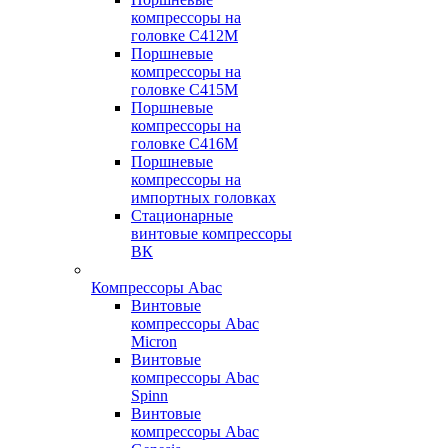
компрессоры на
головке С412М
Поршневые
компрессоры на
головке С415М
Поршневые
компрессоры на
головке С416М
Поршневые
компрессоры на
импортных головках
Стационарные
винтовые компрессоры
ВК
Компрессоры Abac
Винтовые
компрессоры Abac
Micron
Винтовые
компрессоры Abac
Spinn
Винтовые
компрессоры Abac