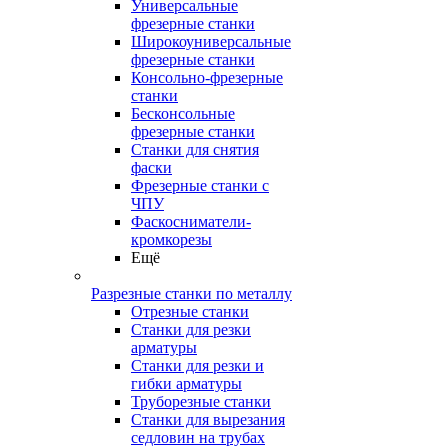
Универсальные
фрезерные станки
Широкоуниверсальные
фрезерные станки
Консольно-фрезерные
станки
Бесконсольные
фрезерные станки
Станки для снятия
фаски
Фрезерные станки с
ЧПУ
Фаскосниматели-
кромкорезы
Ещё
Разрезные станки по металлу
Отрезные станки
Станки для резки
арматуры
Станки для резки и
гибки арматуры
Труборезные станки
Станки для вырезания
седловин на трубаx