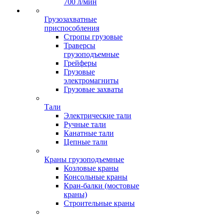
700 л/мин
Грузозахватные
приспособления
Стропы грузовые
Траверсы
грузоподъемные
Грейферы
Грузовые
электромагниты
Грузовые захваты
Тали
Электрические тали
Ручные тали
Канатные тали
Цепные тали
Краны грузоподъемные
Козловые краны
Консольные краны
Кран-балки (мостовые
краны)
Строительные краны