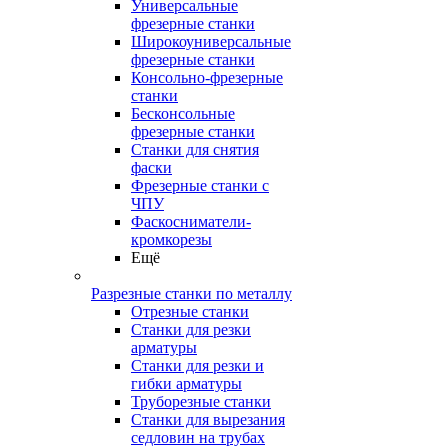
Универсальные
фрезерные станки
Широкоуниверсальные
фрезерные станки
Консольно-фрезерные
станки
Бесконсольные
фрезерные станки
Станки для снятия
фаски
Фрезерные станки с
ЧПУ
Фаскосниматели-
кромкорезы
Ещё
Разрезные станки по металлу
Отрезные станки
Станки для резки
арматуры
Станки для резки и
гибки арматуры
Труборезные станки
Станки для вырезания
седловин на трубаx