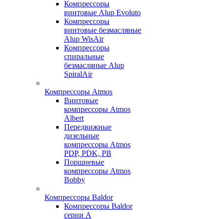
Компрессоры
винтовые Alup Evoluto
Компрессоры
винтовые безмасляные
Alup WisAir
Компрессоры
спиральные
безмасляные Alup
SpiralAir
Компрессоры Atmos
Винтовые
компрессоры Atmos
Albert
Передвижные
дизельные
компрессоры Atmos
PDP, PDK, PB
Поршневые
компрессоры Atmos
Bobby
Компрессоры Baldor
Компрессоры Baldor
серии A