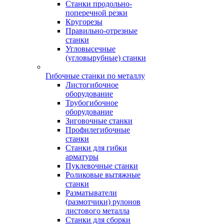
Станки продольно-
поперечной резки
Кругорезы
Правильно-отрезные
станки
Угловысечные
(угловырубные) станки
Гибочные станки по металлу
Листогибочное
оборудование
Трубогибочное
оборудование
Зиговочные станки
Профилегибочные
станки
Станки для гибки
арматуры
Пуклевочные станки
Роликовые вытяжные
станки
Разматыватели
(размотчики) рулонов
листового металла
Станки для сборки