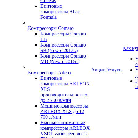
Genesis
Винтовые
компрессоры Abac
Formula
Компрессоры Comaro
Компрессоры Comaro
LB
Компрессоры Comaro
Как ку
SB (New с 2017г.)
Компрессоры Comaro
У
MD (New с 2016г.)
о
Акции
Услуги
У
Компрессоры Arleox
д
Винтовые
Г
компрессоры ARLEOX
н
XLS
производительностью
до 2 250 л/мин
Мощные компрессоры
ARLEOX XLS до 12
700 л/мин
Высокоэкономичные
компрессоры ARLEOX
VSDL variospeed до 12