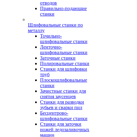
отводов
Правильно-подающие
станки
Шлифовальные станки по
металлу
Точильно-
шлифовальные станки
Ленточно-
шлифовальные станки
Заточные станки
Полировальные станки
Станки для шлифовки
труб
Плоскошлифовальные
станки
Зачистные станки для
снятия заусенцев
Станки для разводки
зубьев и сварки пил
Бесцентрово-
шлифовальные станки
Станки для заточки
ножей ледозаливочных
машин