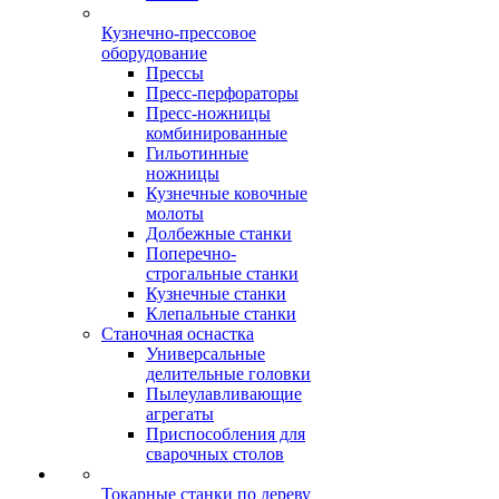
Кузнечно-прессовое
оборудование
Прессы
Пресс-перфораторы
Пресс-ножницы
комбинированные
Гильотинные
ножницы
Кузнечные ковочные
молоты
Долбежные станки
Поперечно-
строгальные станки
Кузнечные станки
Клепальные станки
Станочная оснастка
Универсальные
делительные головки
Пылеулавливающие
агрегаты
Приспособления для
сварочных столов
Токарные станки по дереву