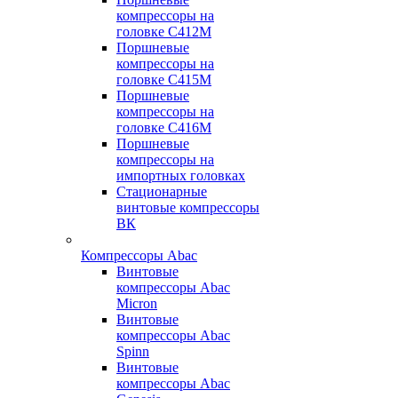
компрессоры на
головке С412М
Поршневые
компрессоры на
головке С415М
Поршневые
компрессоры на
головке С416М
Поршневые
компрессоры на
импортных головках
Стационарные
винтовые компрессоры
ВК
Компрессоры Abac
Винтовые
компрессоры Abac
Micron
Винтовые
компрессоры Abac
Spinn
Винтовые
компрессоры Abac