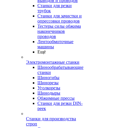
выводов и проводов
Станки для резки
трубок
Станки для зачистки и
опрессовки проводов
Тестеры силы обжима
наконечников
проводов
Лентообмоточные
машины
Ещё
Электромонтажные станки
Шинообрабатывающие
станки
Шиногибы
Шинорезы
Уголкорезы
Шинодыры
Обжимные прессы
Станки для резки DIN-
реек
Станки для производства
строп