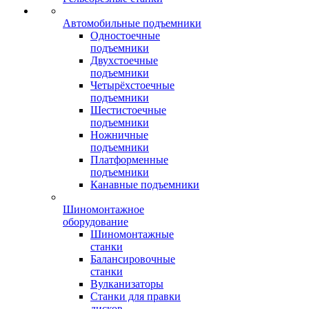
Автомобильные подъемники
Одностоечные
подъемники
Двухстоечные
подъемники
Четырёхстоечные
подъемники
Шестистоечные
подъемники
Ножничные
подъемники
Платформенные
подъемники
Канавные подъемники
Шиномонтажное
оборудование
Шиномонтажные
станки
Балансировочные
станки
Вулканизаторы
Станки для правки
дисков