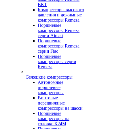
ВКТ
Компрессоры высокого
давления и дожимные
компрессоры Remeza
Поршневые
компрессоры Remeza
серии Aircast
Поршневые
компрессоры Remeza
серии Fiac
Поршневые
компрессоры серии
Remeza
Бежецкие компрессоры
Автономные
поршневые
компрессоры
Винтовые
передвижные
компрессоры на шасси
Поршневые
компрессоры на
головке К24М
Поршневые