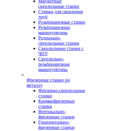
Магнитные
сверлильные станки
Станки для сверления
труб
Резьбонарезные станки
Резьбонарезные
манипуляторы
Радиально-
сверлильные станки
Сверлильные станки с
ЧПУ
Сверлильно-
резьбонарезные
манипуляторы
Фрезерные станки по
металлу
Фрезерно-сверлильные
станки
Кромкофрезерные
станки
Вертикально-
фрезерные станки
Горизонтально-
фрезерные станки