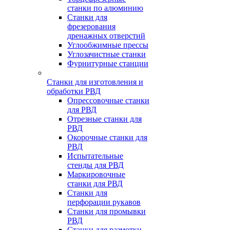
станки по алюминию
Станки для
фрезерования
дренажных отверстий
Углообжимные прессы
Углозачистные станки
Фурнитурные станции
Станки для изготовления и
обработки РВД
Опрессовочные станки
для РВД
Отрезные станки для
РВД
Окорочные станки для
РВД
Испытательные
стенды для РВД
Маркировочные
станки для РВД
Станки для
перфорации рукавов
Станки для промывки
РВД
Станки для размотки