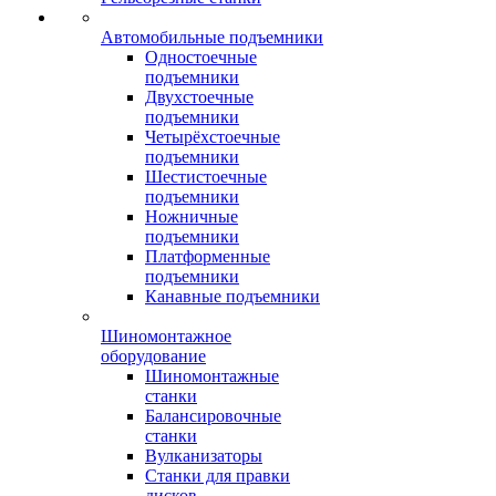
Автомобильные подъемники
Одностоечные
подъемники
Двухстоечные
подъемники
Четырёхстоечные
подъемники
Шестистоечные
подъемники
Ножничные
подъемники
Платформенные
подъемники
Канавные подъемники
Шиномонтажное
оборудование
Шиномонтажные
станки
Балансировочные
станки
Вулканизаторы
Станки для правки
дисков