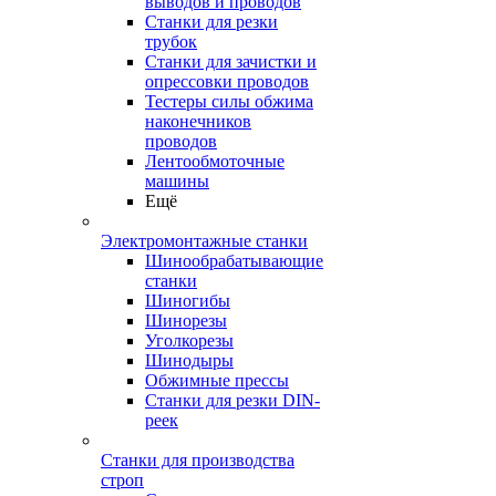
выводов и проводов
Станки для резки
трубок
Станки для зачистки и
опрессовки проводов
Тестеры силы обжима
наконечников
проводов
Лентообмоточные
машины
Ещё
Электромонтажные станки
Шинообрабатывающие
станки
Шиногибы
Шинорезы
Уголкорезы
Шинодыры
Обжимные прессы
Станки для резки DIN-
реек
Станки для производства
строп