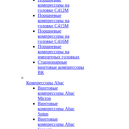
компрессоры на
головке С412М
Поршневые
компрессоры на
головке С415М
Поршневые
компрессоры на
головке С416М
Поршневые
компрессоры на
импортных головках
Стационарные
винтовые компрессоры
ВК
Компрессоры Abac
Винтовые
компрессоры Abac
Micron
Винтовые
компрессоры Abac
Spinn
Винтовые
компрессоры Abac