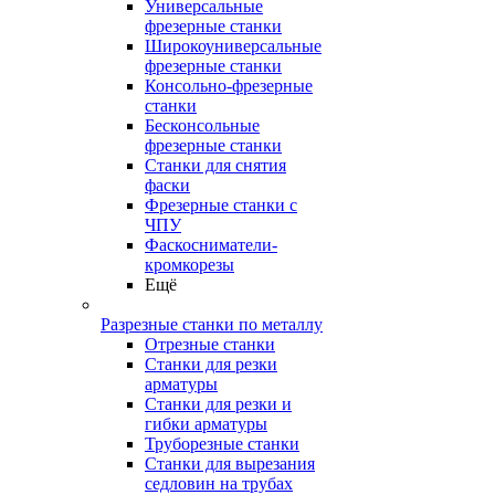
Универсальные
фрезерные станки
Широкоуниверсальные
фрезерные станки
Консольно-фрезерные
станки
Бесконсольные
фрезерные станки
Станки для снятия
фаски
Фрезерные станки с
ЧПУ
Фаскосниматели-
кромкорезы
Ещё
Разрезные станки по металлу
Отрезные станки
Станки для резки
арматуры
Станки для резки и
гибки арматуры
Труборезные станки
Станки для вырезания
седловин на трубаx