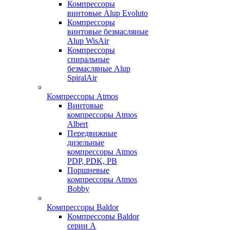
Компрессоры
винтовые Alup Evoluto
Компрессоры
винтовые безмасляные
Alup WisAir
Компрессоры
спиральные
безмасляные Alup
SpiralAir
Компрессоры Atmos
Винтовые
компрессоры Atmos
Albert
Передвижные
дизельные
компрессоры Atmos
PDP, PDK, PB
Поршневые
компрессоры Atmos
Bobby
Компрессоры Baldor
Компрессоры Baldor
серии A