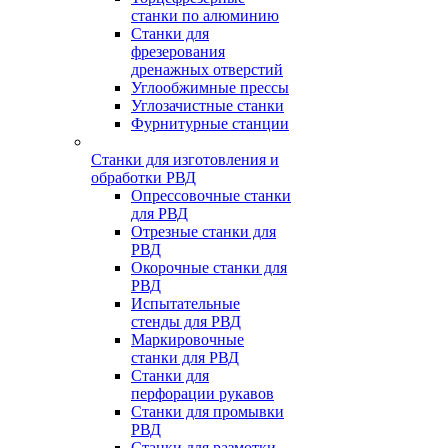
станки по алюминию
Станки для
фрезерования
дренажных отверстий
Углообжимные прессы
Углозачистные станки
Фурнитурные станции
Станки для изготовления и
обработки РВД
Опрессовочные станки
для РВД
Отрезные станки для
РВД
Окорочные станки для
РВД
Испытательные
стенды для РВД
Маркировочные
станки для РВД
Станки для
перфорации рукавов
Станки для промывки
РВД
Станки для размотки