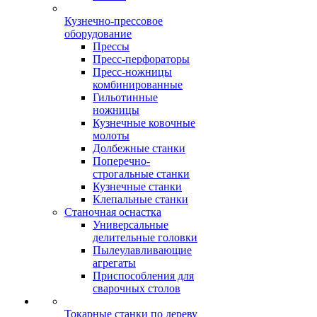
Кузнечно-прессовое
оборудование
Прессы
Пресс-перфораторы
Пресс-ножницы
комбинированные
Гильотинные
ножницы
Кузнечные ковочные
молоты
Долбежные станки
Поперечно-
строгальные станки
Кузнечные станки
Клепальные станки
Станочная оснастка
Универсальные
делительные головки
Пылеулавливающие
агрегаты
Приспособления для
сварочных столов
Токарные станки по дереву