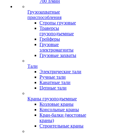
700 л/мин
Грузозахватные
приспособления
Стропы грузовые
Траверсы
грузоподъемные
Грейферы
Грузовые
электромагниты
Грузовые захваты
Тали
Электрические тали
Ручные тали
Канатные тали
Цепные тали
Краны грузоподъемные
Козловые краны
Консольные краны
Кран-балки (мостовые
краны)
Строительные краны