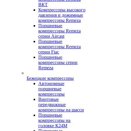
ВКТ
Компрессоры высокого
давления и дожимные
компрессоры Remeza
Поршневые
компрессоры Remeza
серии Aircast
Поршневые
компрессоры Remeza
серии Fiac
Поршневые
компрессоры серии
Remeza
Бежецкие компрессоры
Автономные
поршневые
компрессоры
Винтовые
передвижные
компрессоры на шасси
Поршневые
компрессоры на
головке К24М
Поршневые