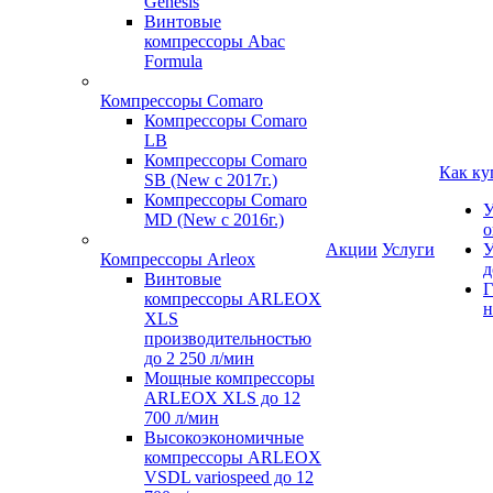
Genesis
Винтовые
компрессоры Abac
Formula
Компрессоры Comaro
Компрессоры Comaro
LB
Компрессоры Comaro
Как ку
SB (New с 2017г.)
Компрессоры Comaro
У
MD (New с 2016г.)
о
Акции
Услуги
У
Компрессоры Arleox
д
Винтовые
Г
компрессоры ARLEOX
н
XLS
производительностью
до 2 250 л/мин
Мощные компрессоры
ARLEOX XLS до 12
700 л/мин
Высокоэкономичные
компрессоры ARLEOX
VSDL variospeed до 12