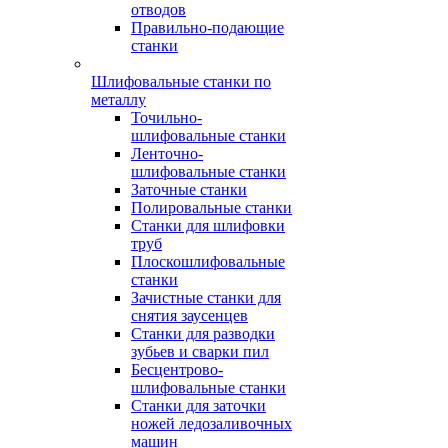
отводов
Правильно-подающие
станки
Шлифовальные станки по
металлу
Точильно-
шлифовальные станки
Ленточно-
шлифовальные станки
Заточные станки
Полировальные станки
Станки для шлифовки
труб
Плоскошлифовальные
станки
Зачистные станки для
снятия заусенцев
Станки для разводки
зубьев и сварки пил
Бесцентрово-
шлифовальные станки
Станки для заточки
ножей ледозаливочных
машин