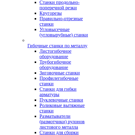
Станки продольно-
поперечной резки
Кругорезы
Правильно-отрезные
станки
Угловысечные
(угловырубные) станки
Гибочные станки по металлу
Листогибочное
оборудование
Трубогибочное
оборудование
Зиговочные станки
Профилегибочные
станки
Станки для гибки
арматуры
Пуклевочные станки
Роликовые вытяжные
станки
Разматыватели
(размотчики) рулонов
листового металла
Станки для сборки