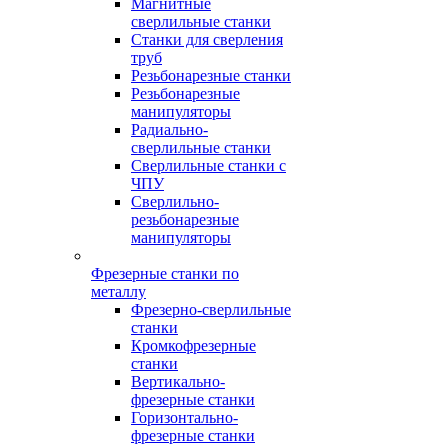
Магнитные
сверлильные станки
Станки для сверления
труб
Резьбонарезные станки
Резьбонарезные
манипуляторы
Радиально-
сверлильные станки
Сверлильные станки с
ЧПУ
Сверлильно-
резьбонарезные
манипуляторы
Фрезерные станки по
металлу
Фрезерно-сверлильные
станки
Кромкофрезерные
станки
Вертикально-
фрезерные станки
Горизонтально-
фрезерные станки