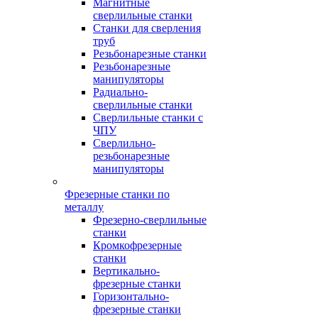
Магнитные
сверлильные станки
Станки для сверления
труб
Резьбонарезные станки
Резьбонарезные
манипуляторы
Радиально-
сверлильные станки
Сверлильные станки с
ЧПУ
Сверлильно-
резьбонарезные
манипуляторы
Фрезерные станки по
металлу
Фрезерно-сверлильные
станки
Кромкофрезерные
станки
Вертикально-
фрезерные станки
Горизонтально-
фрезерные станки