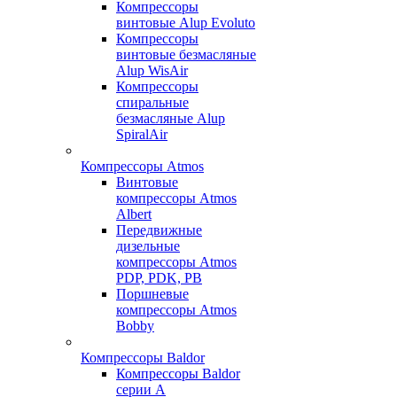
Компрессоры
винтовые Alup Evoluto
Компрессоры
винтовые безмасляные
Alup WisAir
Компрессоры
спиральные
безмасляные Alup
SpiralAir
Компрессоры Atmos
Винтовые
компрессоры Atmos
Albert
Передвижные
дизельные
компрессоры Atmos
PDP, PDK, PB
Поршневые
компрессоры Atmos
Bobby
Компрессоры Baldor
Компрессоры Baldor
серии A