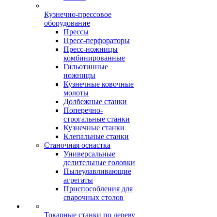
Кузнечно-прессовое
оборудование
Прессы
Пресс-перфораторы
Пресс-ножницы
комбинированные
Гильотинные
ножницы
Кузнечные ковочные
молоты
Долбежные станки
Поперечно-
строгальные станки
Кузнечные станки
Клепальные станки
Станочная оснастка
Универсальные
делительные головки
Пылеулавливающие
агрегаты
Приспособления для
сварочных столов
Токарные станки по дереву