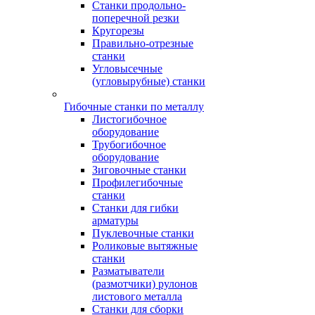
Станки продольно-
поперечной резки
Кругорезы
Правильно-отрезные
станки
Угловысечные
(угловырубные) станки
Гибочные станки по металлу
Листогибочное
оборудование
Трубогибочное
оборудование
Зиговочные станки
Профилегибочные
станки
Станки для гибки
арматуры
Пуклевочные станки
Роликовые вытяжные
станки
Разматыватели
(размотчики) рулонов
листового металла
Станки для сборки