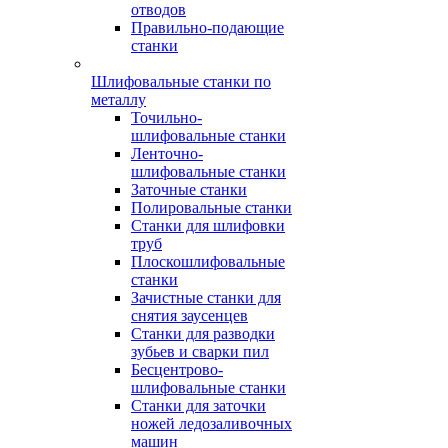
отводов
Правильно-подающие
станки
Шлифовальные станки по
металлу
Точильно-
шлифовальные станки
Ленточно-
шлифовальные станки
Заточные станки
Полировальные станки
Станки для шлифовки
труб
Плоскошлифовальные
станки
Зачистные станки для
снятия заусенцев
Станки для разводки
зубьев и сварки пил
Бесцентрово-
шлифовальные станки
Станки для заточки
ножей ледозаливочных
машин