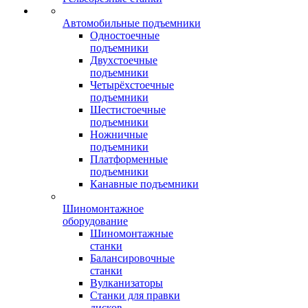
Автомобильные подъемники
Одностоечные
подъемники
Двухстоечные
подъемники
Четырёхстоечные
подъемники
Шестистоечные
подъемники
Ножничные
подъемники
Платформенные
подъемники
Канавные подъемники
Шиномонтажное
оборудование
Шиномонтажные
станки
Балансировочные
станки
Вулканизаторы
Станки для правки
дисков