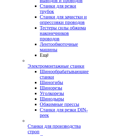
выводов и проводов
Станки для резки
трубок
Станки для зачистки и
опрессовки проводов
Тестеры силы обжима
наконечников
проводов
Лентообмоточные
машины
Ещё
Электромонтажные станки
Шинообрабатывающие
станки
Шиногибы
Шинорезы
Уголкорезы
Шинодыры
Обжимные прессы
Станки для резки DIN-
реек
Станки для производства
строп