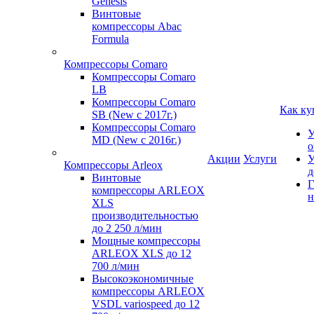
Genesis
Винтовые
компрессоры Abac
Formula
Компрессоры Comaro
Компрессоры Comaro
LB
Компрессоры Comaro
Как ку
SB (New с 2017г.)
Компрессоры Comaro
У
MD (New с 2016г.)
о
Акции
Услуги
У
Компрессоры Arleox
д
Винтовые
Г
компрессоры ARLEOX
н
XLS
производительностью
до 2 250 л/мин
Мощные компрессоры
ARLEOX XLS до 12
700 л/мин
Высокоэкономичные
компрессоры ARLEOX
VSDL variospeed до 12