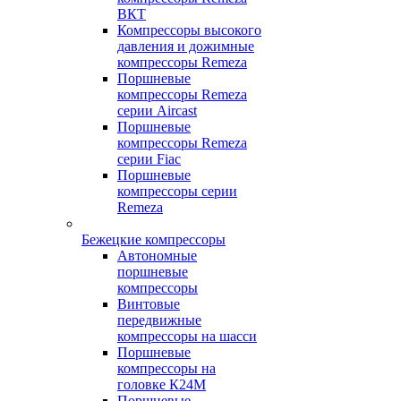
ВКТ
Компрессоры высокого
давления и дожимные
компрессоры Remeza
Поршневые
компрессоры Remeza
серии Aircast
Поршневые
компрессоры Remeza
серии Fiac
Поршневые
компрессоры серии
Remeza
Бежецкие компрессоры
Автономные
поршневые
компрессоры
Винтовые
передвижные
компрессоры на шасси
Поршневые
компрессоры на
головке К24М
Поршневые