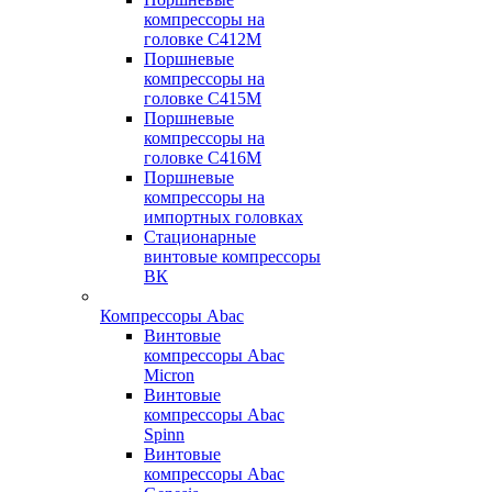
компрессоры на
головке С412М
Поршневые
компрессоры на
головке С415М
Поршневые
компрессоры на
головке С416М
Поршневые
компрессоры на
импортных головках
Стационарные
винтовые компрессоры
ВК
Компрессоры Abac
Винтовые
компрессоры Abac
Micron
Винтовые
компрессоры Abac
Spinn
Винтовые
компрессоры Abac