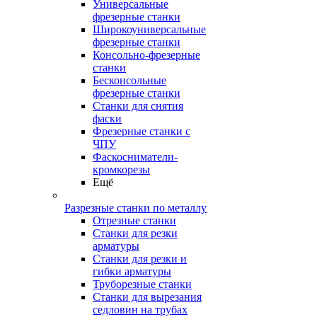
Универсальные
фрезерные станки
Широкоуниверсальные
фрезерные станки
Консольно-фрезерные
станки
Бесконсольные
фрезерные станки
Станки для снятия
фаски
Фрезерные станки с
ЧПУ
Фаскосниматели-
кромкорезы
Ещё
Разрезные станки по металлу
Отрезные станки
Станки для резки
арматуры
Станки для резки и
гибки арматуры
Труборезные станки
Станки для вырезания
седловин на трубаx