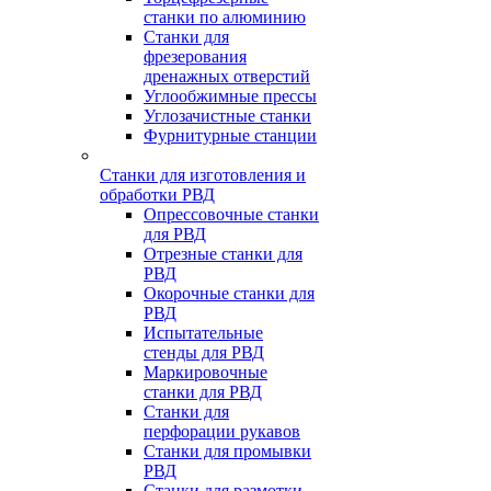
станки по алюминию
Станки для
фрезерования
дренажных отверстий
Углообжимные прессы
Углозачистные станки
Фурнитурные станции
Станки для изготовления и
обработки РВД
Опрессовочные станки
для РВД
Отрезные станки для
РВД
Окорочные станки для
РВД
Испытательные
стенды для РВД
Маркировочные
станки для РВД
Станки для
перфорации рукавов
Станки для промывки
РВД
Станки для размотки