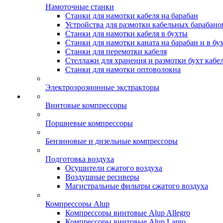
Намоточные станки
Станки для намотки кабеля на барабан
Устройства для размотки кабельных барабано
Станки для намотки кабеля в бухты
Станки для намотки каната на барабан и в бу
Станки для перемотки кабеля
Стеллажи для хранения и размотки бухт кабе
Станки для намотки оптоволокна
Электроэрозионные экстракторы
Винтовые компрессоры
Поршневые компрессоры
Бензиновые и дизельные компрессоры
Подготовка воздуха
Осушители сжатого воздуха
Воздушные ресиверы
Магистральные фильтры сжатого воздуха
Компрессоры Alup
Компрессоры винтовые Alup Allegro
Компрессоры винтовые Alup Largo