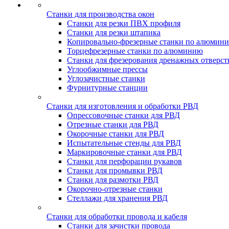
Станки для производства окон
Станки для резки ПВХ профиля
Станки для резки штапика
Копировально-фрезерные станки по алюмин
Торцефрезерные станки по алюминию
Станки для фрезерования дренажных отверст
Углообжимные прессы
Углозачистные станки
Фурнитурные станции
Станки для изготовления и обработки РВД
Опрессовочные станки для РВД
Отрезные станки для РВД
Окорочные станки для РВД
Испытательные стенды для РВД
Маркировочные станки для РВД
Станки для перфорации рукавов
Станки для промывки РВД
Станки для размотки РВД
Окорочно-отрезные станки
Стеллажи для хранения РВД
Станки для обработки провода и кабеля
Станки для зачистки провода