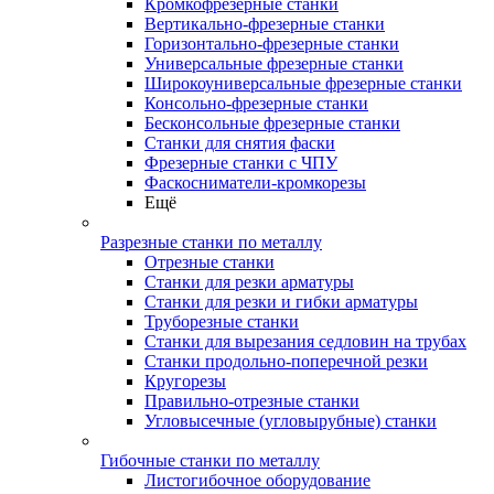
Кромкофрезерные станки
Вертикально-фрезерные станки
Горизонтально-фрезерные станки
Универсальные фрезерные станки
Широкоуниверсальные фрезерные станки
Консольно-фрезерные станки
Бесконсольные фрезерные станки
Станки для снятия фаски
Фрезерные станки с ЧПУ
Фаскосниматели-кромкорезы
Ещё
Разрезные станки по металлу
Отрезные станки
Станки для резки арматуры
Станки для резки и гибки арматуры
Труборезные станки
Станки для вырезания седловин на трубаx
Станки продольно-поперечной резки
Кругорезы
Правильно-отрезные станки
Угловысечные (угловырубные) станки
Гибочные станки по металлу
Листогибочное оборудование