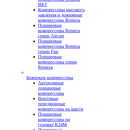
ВКТ
Компрессоры высокого
давления и дожимные
компрессоры Remeza
Поршневые
компрессоры Remeza
серии Aircast
Поршневые
компрессоры Remeza
серии Fiac
Поршневые
компрессоры серии
Remeza
Бежецкие компрессоры
Автономные
поршневые
компрессоры
Винтовые
передвижные
компрессоры на шасси
Поршневые
компрессоры на
головке К24М
Поршневые