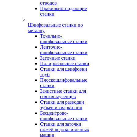
отводов
Правильно-подающие
станки
Шлифовальные станки по
металлу
Точильно-
шлифовальные станки
Ленточно-
шлифовальные станки
Заточные станки
Полировальные станки
Станки для шлифовки
труб
Плоскошлифовальные
станки
Зачистные станки для
снятия заусенцев
Станки для разводки
зубьев и сварки пил
Бесцентрово-
шлифовальные станки
Станки для заточки
ножей ледозаливочных
машин