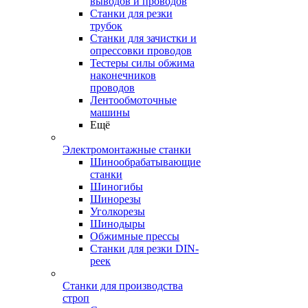
выводов и проводов
Станки для резки
трубок
Станки для зачистки и
опрессовки проводов
Тестеры силы обжима
наконечников
проводов
Лентообмоточные
машины
Ещё
Электромонтажные станки
Шинообрабатывающие
станки
Шиногибы
Шинорезы
Уголкорезы
Шинодыры
Обжимные прессы
Станки для резки DIN-
реек
Станки для производства
строп