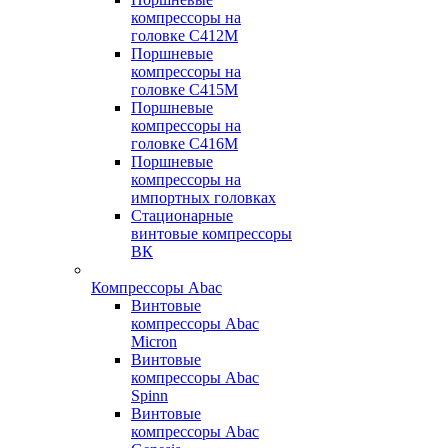
компрессоры на
головке С412М
Поршневые
компрессоры на
головке С415М
Поршневые
компрессоры на
головке С416М
Поршневые
компрессоры на
импортных головках
Стационарные
винтовые компрессоры
ВК
Компрессоры Abac
Винтовые
компрессоры Abac
Micron
Винтовые
компрессоры Abac
Spinn
Винтовые
компрессоры Abac