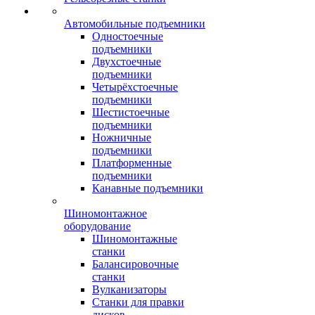
Автомобильные подъемники
Одностоечные
подъемники
Двухстоечные
подъемники
Четырёхстоечные
подъемники
Шестистоечные
подъемники
Ножничные
подъемники
Платформенные
подъемники
Канавные подъемники
Шиномонтажное
оборудование
Шиномонтажные
станки
Балансировочные
станки
Вулканизаторы
Станки для правки
дисков