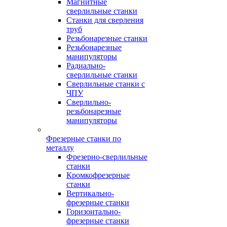
Магнитные
сверлильные станки
Станки для сверления
труб
Резьбонарезные станки
Резьбонарезные
манипуляторы
Радиально-
сверлильные станки
Сверлильные станки с
ЧПУ
Сверлильно-
резьбонарезные
манипуляторы
Фрезерные станки по
металлу
Фрезерно-сверлильные
станки
Кромкофрезерные
станки
Вертикально-
фрезерные станки
Горизонтально-
фрезерные станки