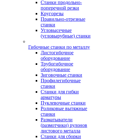
Станки продольно-
поперечной резки
Кругорезы
Правильно-отрезные
станки
Угловысечные
(угловырубные) станки
Гибочные станки по металлу
Листогибочное
оборудование
Трубогибочное
оборудование
Зиговочные станки
Профилегибочные
станки
Станки для гибки
арматуры
Пуклевочные станки
Роликовые вытяжные
станки
Разматыватели
(размотчики) рулонов
листового металла
Станки для сборки