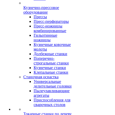
Кузнечно-прессовое
оборудование
Прессы
Пресс-перфораторы
Пресс-ножницы
комбинированные
Гильотинные
ножницы
Кузнечные ковочные
молоты
Долбежные станки
Поперечно-
строгальные станки
Кузнечные станки
Клепальные станки
Станочная оснастка
Универсальные
делительные головки
Пылеулавливающие
агрегаты
Приспособления для
сварочных столов
Токарные станки по дереву