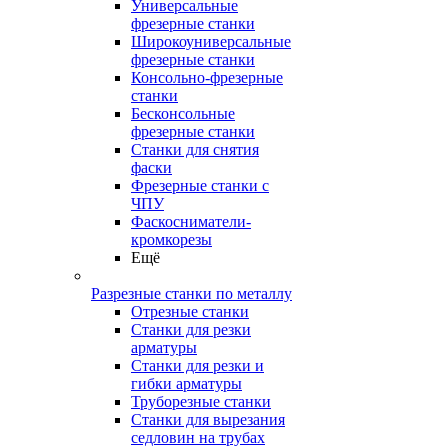
Универсальные
фрезерные станки
Широкоуниверсальные
фрезерные станки
Консольно-фрезерные
станки
Бесконсольные
фрезерные станки
Станки для снятия
фаски
Фрезерные станки с
ЧПУ
Фаскосниматели-
кромкорезы
Ещё
Разрезные станки по металлу
Отрезные станки
Станки для резки
арматуры
Станки для резки и
гибки арматуры
Труборезные станки
Станки для вырезания
седловин на трубаx