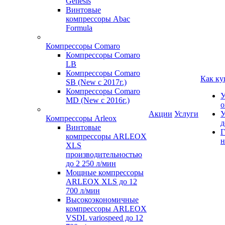
Genesis
Винтовые
компрессоры Abac
Formula
Компрессоры Comaro
Компрессоры Comaro
LB
Компрессоры Comaro
Как ку
SB (New с 2017г.)
Компрессоры Comaro
У
MD (New с 2016г.)
о
Акции
Услуги
У
Компрессоры Arleox
д
Винтовые
Г
компрессоры ARLEOX
н
XLS
производительностью
до 2 250 л/мин
Мощные компрессоры
ARLEOX XLS до 12
700 л/мин
Высокоэкономичные
компрессоры ARLEOX
VSDL variospeed до 12