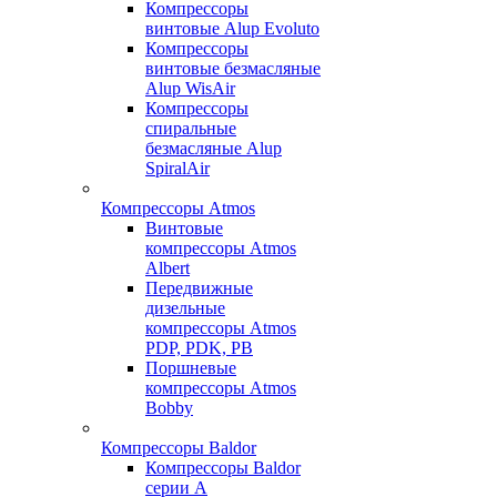
Компрессоры
винтовые Alup Evoluto
Компрессоры
винтовые безмасляные
Alup WisAir
Компрессоры
спиральные
безмасляные Alup
SpiralAir
Компрессоры Atmos
Винтовые
компрессоры Atmos
Albert
Передвижные
дизельные
компрессоры Atmos
PDP, PDK, PB
Поршневые
компрессоры Atmos
Bobby
Компрессоры Baldor
Компрессоры Baldor
серии A