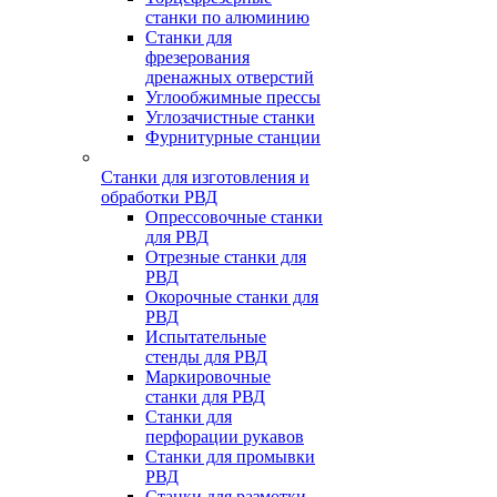
станки по алюминию
Станки для
фрезерования
дренажных отверстий
Углообжимные прессы
Углозачистные станки
Фурнитурные станции
Станки для изготовления и
обработки РВД
Опрессовочные станки
для РВД
Отрезные станки для
РВД
Окорочные станки для
РВД
Испытательные
стенды для РВД
Маркировочные
станки для РВД
Станки для
перфорации рукавов
Станки для промывки
РВД
Станки для размотки