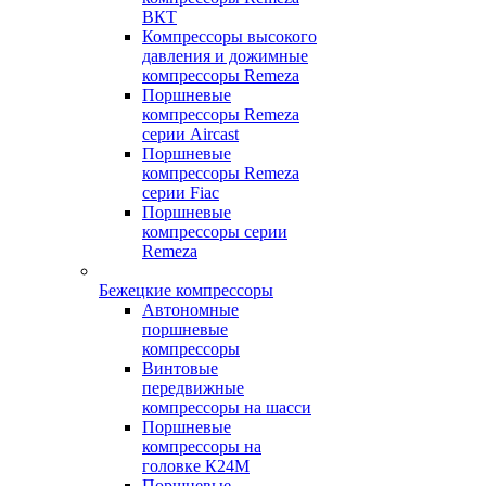
ВКТ
Компрессоры высокого
давления и дожимные
компрессоры Remeza
Поршневые
компрессоры Remeza
серии Aircast
Поршневые
компрессоры Remeza
серии Fiac
Поршневые
компрессоры серии
Remeza
Бежецкие компрессоры
Автономные
поршневые
компрессоры
Винтовые
передвижные
компрессоры на шасси
Поршневые
компрессоры на
головке К24М
Поршневые