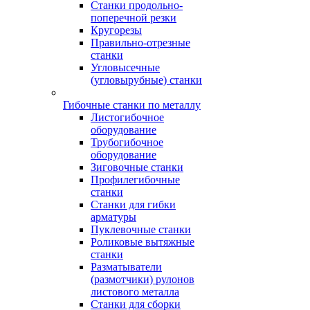
Станки продольно-
поперечной резки
Кругорезы
Правильно-отрезные
станки
Угловысечные
(угловырубные) станки
Гибочные станки по металлу
Листогибочное
оборудование
Трубогибочное
оборудование
Зиговочные станки
Профилегибочные
станки
Станки для гибки
арматуры
Пуклевочные станки
Роликовые вытяжные
станки
Разматыватели
(размотчики) рулонов
листового металла
Станки для сборки