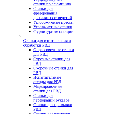
станки по алюминию
Станки для
фрезерования
дренажных отверстий
Углообжимные прессы
Углозачистные станки
Фурнитурные станции
Станки для изготовления и
обработки РВД
Опрессовочные станки
для РВД
Отрезные станки для
РВД
Окорочные станки для
РВД
Испытательные
стенды для РВД
Маркировочные
станки для РВД
Станки для
перфорации рукавов
Станки для промывки
РВД
Станки для размотки