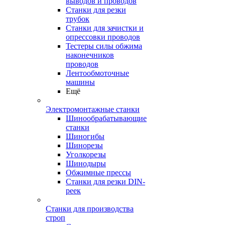
выводов и проводов
Станки для резки
трубок
Станки для зачистки и
опрессовки проводов
Тестеры силы обжима
наконечников
проводов
Лентообмоточные
машины
Ещё
Электромонтажные станки
Шинообрабатывающие
станки
Шиногибы
Шинорезы
Уголкорезы
Шинодыры
Обжимные прессы
Станки для резки DIN-
реек
Станки для производства
строп