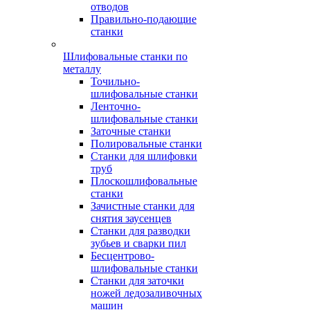
отводов
Правильно-подающие
станки
Шлифовальные станки по
металлу
Точильно-
шлифовальные станки
Ленточно-
шлифовальные станки
Заточные станки
Полировальные станки
Станки для шлифовки
труб
Плоскошлифовальные
станки
Зачистные станки для
снятия заусенцев
Станки для разводки
зубьев и сварки пил
Бесцентрово-
шлифовальные станки
Станки для заточки
ножей ледозаливочных
машин