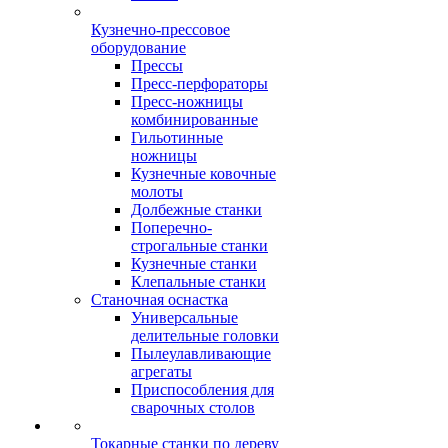
Кузнечно-прессовое
оборудование
Прессы
Пресс-перфораторы
Пресс-ножницы
комбинированные
Гильотинные
ножницы
Кузнечные ковочные
молоты
Долбежные станки
Поперечно-
строгальные станки
Кузнечные станки
Клепальные станки
Станочная оснастка
Универсальные
делительные головки
Пылеулавливающие
агрегаты
Приспособления для
сварочных столов
Токарные станки по дереву