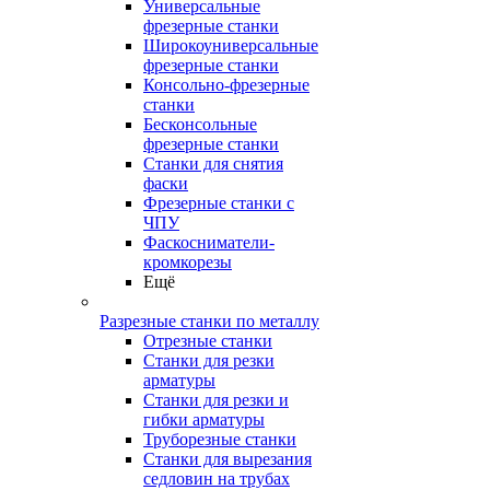
Универсальные
фрезерные станки
Широкоуниверсальные
фрезерные станки
Консольно-фрезерные
станки
Бесконсольные
фрезерные станки
Станки для снятия
фаски
Фрезерные станки с
ЧПУ
Фаскосниматели-
кромкорезы
Ещё
Разрезные станки по металлу
Отрезные станки
Станки для резки
арматуры
Станки для резки и
гибки арматуры
Труборезные станки
Станки для вырезания
седловин на трубаx