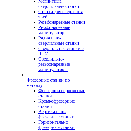
Магнитные
сверлильные станки
Станки для сверления
труб
Резьбонарезные станки
Резьбонарезные
манипуляторы
Радиально-
сверлильные станки
Сверлильные станки с
ЧПУ
Сверлильно-
резьбонарезные
манипуляторы
Фрезерные станки по
металлу
Фрезерно-сверлильные
станки
Кромкофрезерные
станки
Вертикально-
фрезерные станки
Горизонтально-
фрезерные станки