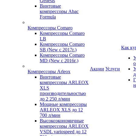
Genesis
Винтовые
компрессоры Abac
Formula
Компрессоры Comaro
Компрессоры Comaro
LB
Компрессоры Comaro
Как ку
SB (New с 2017г.)
Компрессоры Comaro
У
MD (New с 2016г.)
о
Акции
Услуги
У
Компрессоры Arleox
д
Винтовые
Г
компрессоры ARLEOX
н
XLS
производительностью
до 2 250 л/мин
Мощные компрессоры
ARLEOX XLS до 12
700 л/мин
Высокоэкономичные
компрессоры ARLEOX
VSDL variospeed до 12