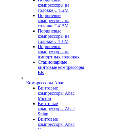
компрессоры на
головке С412М
Поршневые
компрессоры на
головке С415М
Поршневые
компрессоры на
головке С416М
Поршневые
компрессоры на
импортных головках
Стационарные
винтовые компрессоры
ВК
Компрессоры Abac
Винтовые
компрессоры Abac
Micron
Винтовые
компрессоры Abac
Spinn
Винтовые
компрессоры Abac