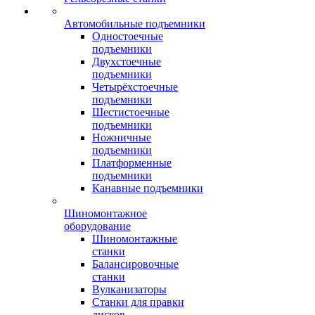
Автомобильные подъемники
Одностоечные
подъемники
Двухстоечные
подъемники
Четырёхстоечные
подъемники
Шестистоечные
подъемники
Ножничные
подъемники
Платформенные
подъемники
Канавные подъемники
Шиномонтажное
оборудование
Шиномонтажные
станки
Балансировочные
станки
Вулканизаторы
Станки для правки
дисков