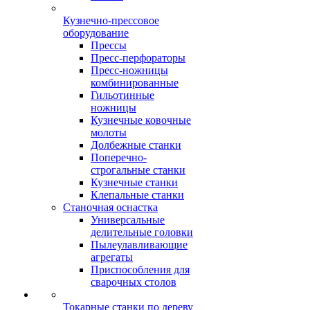
Кузнечно-прессовое
оборудование
Прессы
Пресс-перфораторы
Пресс-ножницы
комбинированные
Гильотинные
ножницы
Кузнечные ковочные
молоты
Долбежные станки
Поперечно-
строгальные станки
Кузнечные станки
Клепальные станки
Станочная оснастка
Универсальные
делительные головки
Пылеулавливающие
агрегаты
Приспособления для
сварочных столов
Токарные станки по дереву