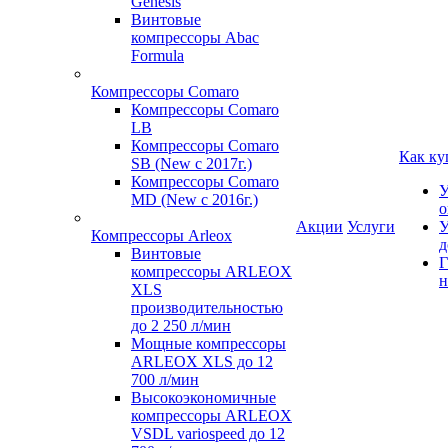
Genesis
Винтовые
компрессоры Abac
Formula
Компрессоры Comaro
Компрессоры Comaro
LB
Компрессоры Comaro
Как ку
SB (New с 2017г.)
Компрессоры Comaro
У
MD (New с 2016г.)
о
Акции
Услуги
У
Компрессоры Arleox
д
Винтовые
Г
компрессоры ARLEOX
н
XLS
производительностью
до 2 250 л/мин
Мощные компрессоры
ARLEOX XLS до 12
700 л/мин
Высокоэкономичные
компрессоры ARLEOX
VSDL variospeed до 12