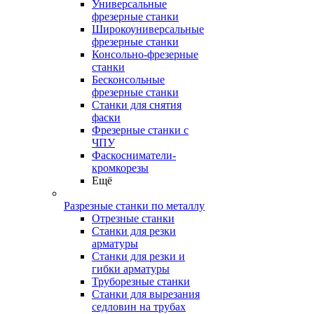
Универсальные
фрезерные станки
Широкоуниверсальные
фрезерные станки
Консольно-фрезерные
станки
Бесконсольные
фрезерные станки
Станки для снятия
фаски
Фрезерные станки с
ЧПУ
Фаскосниматели-
кромкорезы
Ещё
Разрезные станки по металлу
Отрезные станки
Станки для резки
арматуры
Станки для резки и
гибки арматуры
Труборезные станки
Станки для вырезания
седловин на трубаx