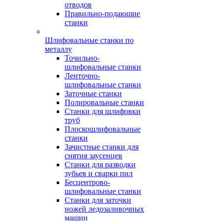
отводов
Правильно-подающие
станки
Шлифовальные станки по
металлу
Точильно-
шлифовальные станки
Ленточно-
шлифовальные станки
Заточные станки
Полировальные станки
Станки для шлифовки
труб
Плоскошлифовальные
станки
Зачистные станки для
снятия заусенцев
Станки для разводки
зубьев и сварки пил
Бесцентрово-
шлифовальные станки
Станки для заточки
ножей ледозаливочных
машин