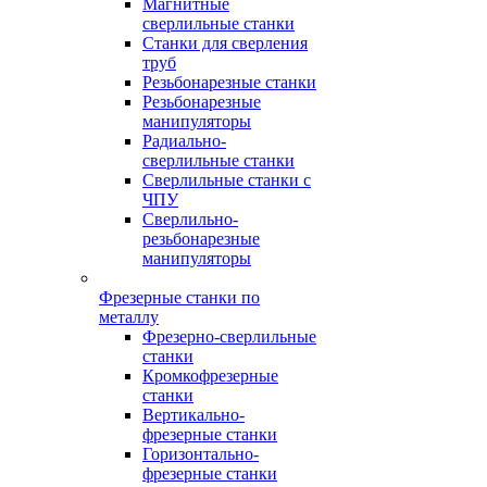
Магнитные
сверлильные станки
Станки для сверления
труб
Резьбонарезные станки
Резьбонарезные
манипуляторы
Радиально-
сверлильные станки
Сверлильные станки с
ЧПУ
Сверлильно-
резьбонарезные
манипуляторы
Фрезерные станки по
металлу
Фрезерно-сверлильные
станки
Кромкофрезерные
станки
Вертикально-
фрезерные станки
Горизонтально-
фрезерные станки