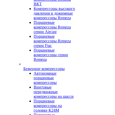
ВКТ
Компрессоры высокого
давления и дожимные
компрессоры Remeza
Поршневые
компрессоры Remeza
серии Aircast
Поршневые
компрессоры Remeza
серии Fiac
Поршневые
компрессоры серии
Remeza
Бежецкие компрессоры
Автономные
поршневые
компрессоры
Винтовые
передвижные
компрессоры на шасси
Поршневые
компрессоры на
головке К24М
Поршневые