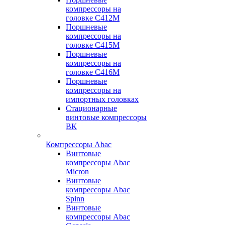
компрессоры на
головке С412М
Поршневые
компрессоры на
головке С415М
Поршневые
компрессоры на
головке С416М
Поршневые
компрессоры на
импортных головках
Стационарные
винтовые компрессоры
ВК
Компрессоры Abac
Винтовые
компрессоры Abac
Micron
Винтовые
компрессоры Abac
Spinn
Винтовые
компрессоры Abac