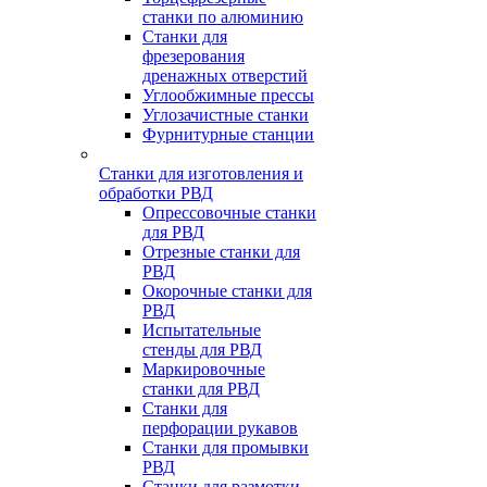
станки по алюминию
Станки для
фрезерования
дренажных отверстий
Углообжимные прессы
Углозачистные станки
Фурнитурные станции
Станки для изготовления и
обработки РВД
Опрессовочные станки
для РВД
Отрезные станки для
РВД
Окорочные станки для
РВД
Испытательные
стенды для РВД
Маркировочные
станки для РВД
Станки для
перфорации рукавов
Станки для промывки
РВД
Станки для размотки