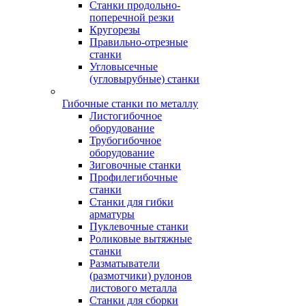
Станки продольно-
поперечной резки
Кругорезы
Правильно-отрезные
станки
Угловысечные
(угловырубные) станки
Гибочные станки по металлу
Листогибочное
оборудование
Трубогибочное
оборудование
Зиговочные станки
Профилегибочные
станки
Станки для гибки
арматуры
Пуклевочные станки
Роликовые вытяжные
станки
Разматыватели
(размотчики) рулонов
листового металла
Станки для сборки