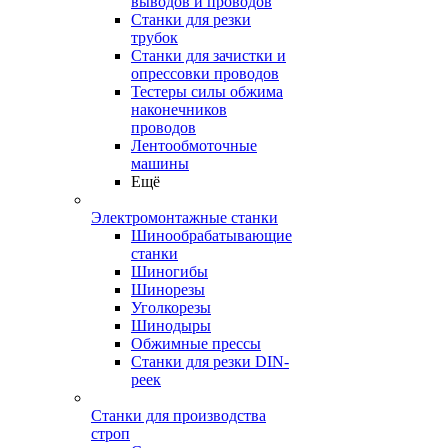
выводов и проводов
Станки для резки
трубок
Станки для зачистки и
опрессовки проводов
Тестеры силы обжима
наконечников
проводов
Лентообмоточные
машины
Ещё
Электромонтажные станки
Шинообрабатывающие
станки
Шиногибы
Шинорезы
Уголкорезы
Шинодыры
Обжимные прессы
Станки для резки DIN-
реек
Станки для производства
строп