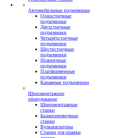
Автомобильные подъемники
Одностоечные
подъемники
Двухстоечные
подъемники
Четырёхстоечные
подъемники
Шестистоечные
подъемники
Ножничные
подъемники
Платформенные
подъемники
Канавные подъемники
Шиномонтажное
оборудование
Шиномонтажные
станки
Балансировочные
станки
Вулканизаторы
Станки для правки
дисков