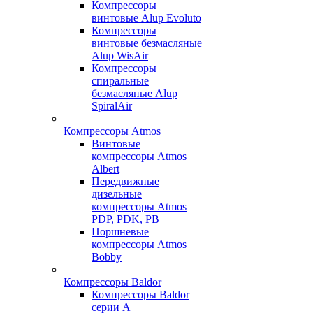
Компрессоры
винтовые Alup Evoluto
Компрессоры
винтовые безмасляные
Alup WisAir
Компрессоры
спиральные
безмасляные Alup
SpiralAir
Компрессоры Atmos
Винтовые
компрессоры Atmos
Albert
Передвижные
дизельные
компрессоры Atmos
PDP, PDK, PB
Поршневые
компрессоры Atmos
Bobby
Компрессоры Baldor
Компрессоры Baldor
серии A