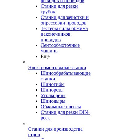
выводов и проводов
Станки для резки
трубок
Станки для зачистки и
опрессовки проводов
Тестеры силы обжима
наконечников
проводов
Лентообмоточные
машины
Ещё
Электромонтажные станки
Шинообрабатывающие
станки
Шиногибы
Шинорезы
Уголкорезы
Шинодыры
Обжимные прессы
Станки для резки DIN-
реек
Станки для производства
строп