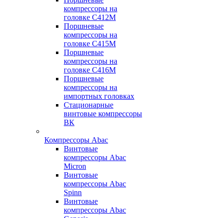
компрессоры на
головке С412М
Поршневые
компрессоры на
головке С415М
Поршневые
компрессоры на
головке С416М
Поршневые
компрессоры на
импортных головках
Стационарные
винтовые компрессоры
ВК
Компрессоры Abac
Винтовые
компрессоры Abac
Micron
Винтовые
компрессоры Abac
Spinn
Винтовые
компрессоры Abac