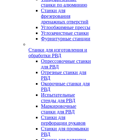
станки по алюминию
Станки для
фрезерования
дренажных отверстий
Углообжимные прессы
Углозачистные станки
Фурнитурные станции
Станки для изготовления и
обработки РВД
Опрессовочные станки
для РВД
Отрезные станки для
РВД
Окорочные станки для
РВД
Испытательные
стенды для РВД
Маркировочные
станки для РВД
Станки для
перфорации рукавов
Станки для промывки
РВД
Станки для размотки