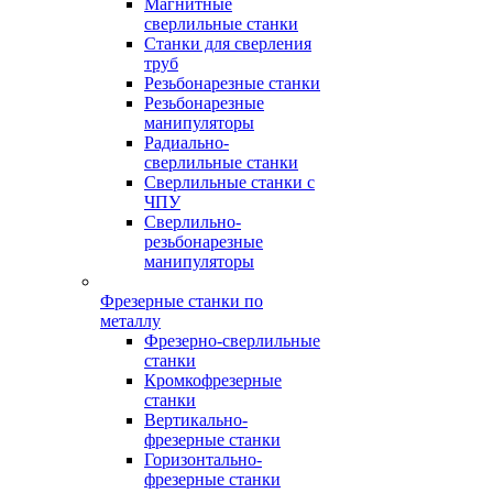
Магнитные
сверлильные станки
Станки для сверления
труб
Резьбонарезные станки
Резьбонарезные
манипуляторы
Радиально-
сверлильные станки
Сверлильные станки с
ЧПУ
Сверлильно-
резьбонарезные
манипуляторы
Фрезерные станки по
металлу
Фрезерно-сверлильные
станки
Кромкофрезерные
станки
Вертикально-
фрезерные станки
Горизонтально-
фрезерные станки