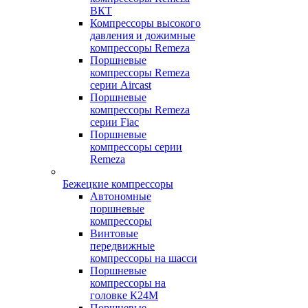
ВКТ
Компрессоры высокого
давления и дожимные
компрессоры Remeza
Поршневые
компрессоры Remeza
серии Aircast
Поршневые
компрессоры Remeza
серии Fiac
Поршневые
компрессоры серии
Remeza
Бежецкие компрессоры
Автономные
поршневые
компрессоры
Винтовые
передвижные
компрессоры на шасси
Поршневые
компрессоры на
головке К24М
Поршневые