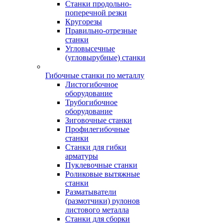
Станки продольно-
поперечной резки
Кругорезы
Правильно-отрезные
станки
Угловысечные
(угловырубные) станки
Гибочные станки по металлу
Листогибочное
оборудование
Трубогибочное
оборудование
Зиговочные станки
Профилегибочные
станки
Станки для гибки
арматуры
Пуклевочные станки
Роликовые вытяжные
станки
Разматыватели
(размотчики) рулонов
листового металла
Станки для сборки