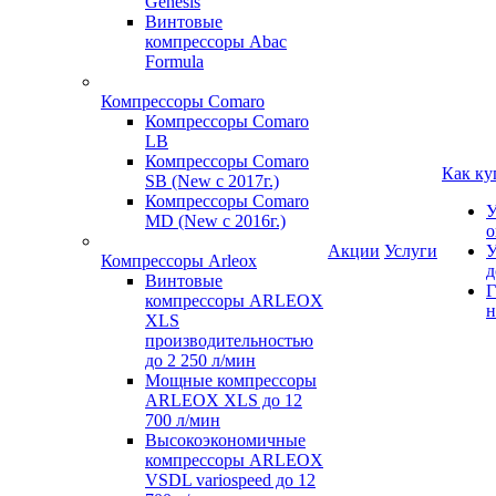
Genesis
Винтовые
компрессоры Abac
Formula
Компрессоры Comaro
Компрессоры Comaro
LB
Компрессоры Comaro
Как ку
SB (New с 2017г.)
Компрессоры Comaro
У
MD (New с 2016г.)
о
Акции
Услуги
У
Компрессоры Arleox
д
Винтовые
Г
компрессоры ARLEOX
н
XLS
производительностью
до 2 250 л/мин
Мощные компрессоры
ARLEOX XLS до 12
700 л/мин
Высокоэкономичные
компрессоры ARLEOX
VSDL variospeed до 12