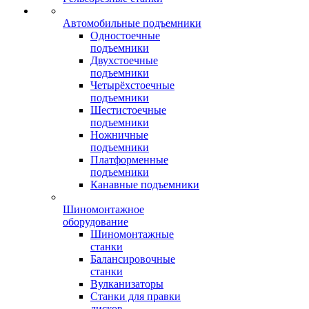
Автомобильные подъемники
Одностоечные
подъемники
Двухстоечные
подъемники
Четырёхстоечные
подъемники
Шестистоечные
подъемники
Ножничные
подъемники
Платформенные
подъемники
Канавные подъемники
Шиномонтажное
оборудование
Шиномонтажные
станки
Балансировочные
станки
Вулканизаторы
Станки для правки
дисков