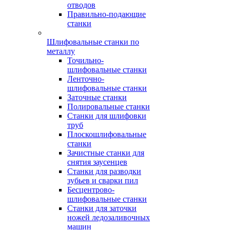
отводов
Правильно-подающие
станки
Шлифовальные станки по
металлу
Точильно-
шлифовальные станки
Ленточно-
шлифовальные станки
Заточные станки
Полировальные станки
Станки для шлифовки
труб
Плоскошлифовальные
станки
Зачистные станки для
снятия заусенцев
Станки для разводки
зубьев и сварки пил
Бесцентрово-
шлифовальные станки
Станки для заточки
ножей ледозаливочных
машин