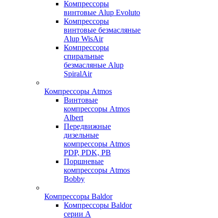
Компрессоры
винтовые Alup Evoluto
Компрессоры
винтовые безмасляные
Alup WisAir
Компрессоры
спиральные
безмасляные Alup
SpiralAir
Компрессоры Atmos
Винтовые
компрессоры Atmos
Albert
Передвижные
дизельные
компрессоры Atmos
PDP, PDK, PB
Поршневые
компрессоры Atmos
Bobby
Компрессоры Baldor
Компрессоры Baldor
серии A