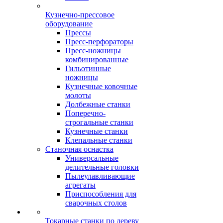
Кузнечно-прессовое
оборудование
Прессы
Пресс-перфораторы
Пресс-ножницы
комбинированные
Гильотинные
ножницы
Кузнечные ковочные
молоты
Долбежные станки
Поперечно-
строгальные станки
Кузнечные станки
Клепальные станки
Станочная оснастка
Универсальные
делительные головки
Пылеулавливающие
агрегаты
Приспособления для
сварочных столов
Токарные станки по дереву