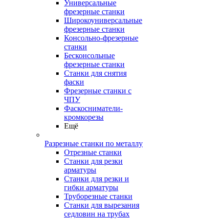
Универсальные
фрезерные станки
Широкоуниверсальные
фрезерные станки
Консольно-фрезерные
станки
Бесконсольные
фрезерные станки
Станки для снятия
фаски
Фрезерные станки с
ЧПУ
Фаскосниматели-
кромкорезы
Ещё
Разрезные станки по металлу
Отрезные станки
Станки для резки
арматуры
Станки для резки и
гибки арматуры
Труборезные станки
Станки для вырезания
седловин на трубаx