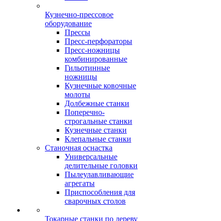
Кузнечно-прессовое
оборудование
Прессы
Пресс-перфораторы
Пресс-ножницы
комбинированные
Гильотинные
ножницы
Кузнечные ковочные
молоты
Долбежные станки
Поперечно-
строгальные станки
Кузнечные станки
Клепальные станки
Станочная оснастка
Универсальные
делительные головки
Пылеулавливающие
агрегаты
Приспособления для
сварочных столов
Токарные станки по дереву