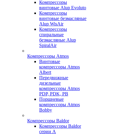
Компрессоры
винтовые Alup Evoluto
Компрессоры
винтовые безмасляные
Alup WisAir
Компрессоры
спиральные
безмасляные Alup
SpiralAir
Компрессоры Atmos
Винтовые
компрессоры Atmos
Albert
Передвижные
дизельные
компрессоры Atmos
PDP, PDK, PB
Поршневые
компрессоры Atmos
Bobby
Компрессоры Baldor
Компрессоры Baldor
серии A