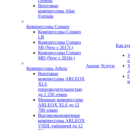
Genesis
Винтовые
компрессоры Abac
Formula
Компрессоры Comaro
Компрессоры Comaro
LB
Компрессоры Comaro
Как ку
SB (New с 2017г.)
Компрессоры Comaro
У
MD (New с 2016г.)
о
Акции
Услуги
У
Компрессоры Arleox
д
Винтовые
Г
компрессоры ARLEOX
н
XLS
производительностью
до 2 250 л/мин
Мощные компрессоры
ARLEOX XLS до 12
700 л/мин
Высокоэкономичные
компрессоры ARLEOX
VSDL variospeed до 12