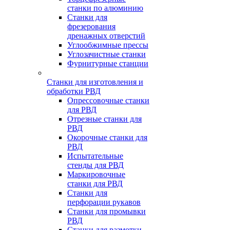
станки по алюминию
Станки для
фрезерования
дренажных отверстий
Углообжимные прессы
Углозачистные станки
Фурнитурные станции
Станки для изготовления и
обработки РВД
Опрессовочные станки
для РВД
Отрезные станки для
РВД
Окорочные станки для
РВД
Испытательные
стенды для РВД
Маркировочные
станки для РВД
Станки для
перфорации рукавов
Станки для промывки
РВД
Станки для размотки