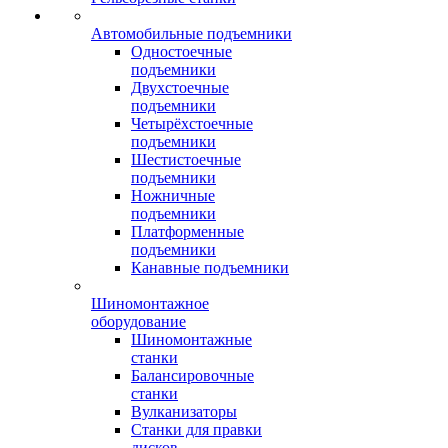
Автомобильные подъемники
Одностоечные
подъемники
Двухстоечные
подъемники
Четырёхстоечные
подъемники
Шестистоечные
подъемники
Ножничные
подъемники
Платформенные
подъемники
Канавные подъемники
Шиномонтажное
оборудование
Шиномонтажные
станки
Балансировочные
станки
Вулканизаторы
Станки для правки
дисков