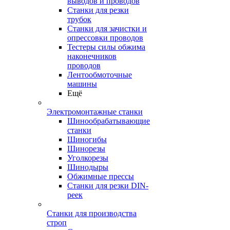
выводов и проводов
Станки для резки
трубок
Станки для зачистки и
опрессовки проводов
Тестеры силы обжима
наконечников
проводов
Лентообмоточные
машины
Ещё
Электромонтажные станки
Шинообрабатывающие
станки
Шиногибы
Шинорезы
Уголкорезы
Шинодыры
Обжимные прессы
Станки для резки DIN-
реек
Станки для производства
строп