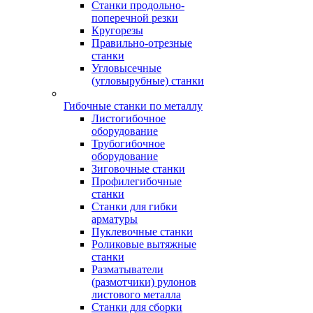
Станки продольно-
поперечной резки
Кругорезы
Правильно-отрезные
станки
Угловысечные
(угловырубные) станки
Гибочные станки по металлу
Листогибочное
оборудование
Трубогибочное
оборудование
Зиговочные станки
Профилегибочные
станки
Станки для гибки
арматуры
Пуклевочные станки
Роликовые вытяжные
станки
Разматыватели
(размотчики) рулонов
листового металла
Станки для сборки