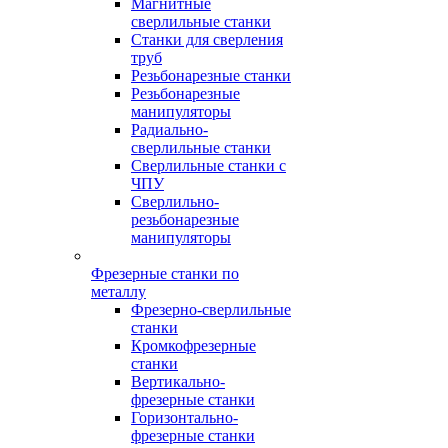
Магнитные
сверлильные станки
Станки для сверления
труб
Резьбонарезные станки
Резьбонарезные
манипуляторы
Радиально-
сверлильные станки
Сверлильные станки с
ЧПУ
Сверлильно-
резьбонарезные
манипуляторы
Фрезерные станки по
металлу
Фрезерно-сверлильные
станки
Кромкофрезерные
станки
Вертикально-
фрезерные станки
Горизонтально-
фрезерные станки