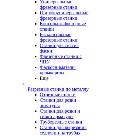
Универсальные
фрезерные станки
Широкоуниверсальные
фрезерные станки
Консольно-фрезерные
станки
Бесконсольные
фрезерные станки
Станки для снятия
фаски
Фрезерные станки с
ЧПУ
Фаскосниматели-
кромкорезы
Ещё
Разрезные станки по металлу
Отрезные станки
Станки для резки
арматуры
Станки для резки и
гибки арматуры
Труборезные станки
Станки для вырезания
седловин на трубаx