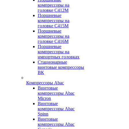
компрессоры на
головке С412М
Поршневые
компрессоры на
головке С415М
Поршневые
компрессоры на
головке С416М
Поршневые
компрессоры на
импортных головках
Стационарные
винтовые компрессоры
ВК
Компрессоры Abac
Винтовые
компрессоры Abac
Micron
Винтовые
компрессоры Abac
Spinn
Винтовые
компрессоры Abac