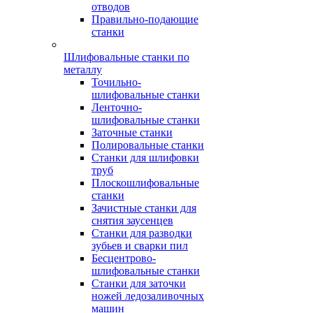
отводов
Правильно-подающие
станки
Шлифовальные станки по
металлу
Точильно-
шлифовальные станки
Ленточно-
шлифовальные станки
Заточные станки
Полировальные станки
Станки для шлифовки
труб
Плоскошлифовальные
станки
Зачистные станки для
снятия заусенцев
Станки для разводки
зубьев и сварки пил
Бесцентрово-
шлифовальные станки
Станки для заточки
ножей ледозаливочных
машин