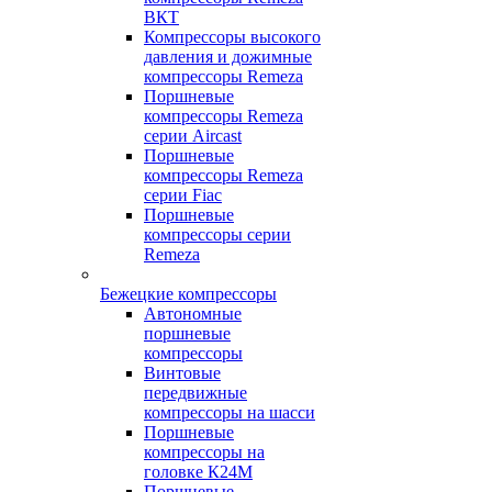
ВКТ
Компрессоры высокого
давления и дожимные
компрессоры Remeza
Поршневые
компрессоры Remeza
серии Aircast
Поршневые
компрессоры Remeza
серии Fiac
Поршневые
компрессоры серии
Remeza
Бежецкие компрессоры
Автономные
поршневые
компрессоры
Винтовые
передвижные
компрессоры на шасси
Поршневые
компрессоры на
головке К24М
Поршневые