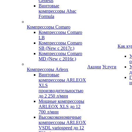
Genesis
Винтовые
компрессоры Abac
Formula
Компрессоры Comaro
Компрессоры Comaro
LB
Компрессоры Comaro
Как ку
SB (New с 2017г.)
Компрессоры Comaro
У
MD (New с 2016г.)
о
Акции
Услуги
У
Компрессоры Arleox
д
Винтовые
Г
компрессоры ARLEOX
н
XLS
производительностью
до 2 250 л/мин
Мощные компрессоры
ARLEOX XLS до 12
700 л/мин
Высокоэкономичные
компрессоры ARLEOX
VSDL variospeed до 12