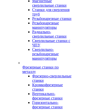
Магнитные
сверлильные станки
Станки для сверления
труб
Резьбонарезные станки
Резьбонарезные
манипуляторы
Радиально-
сверлильные станки
Сверлильные станки с
ЧПУ
Сверлильно-
резьбонарезные
манипуляторы
Фрезерные станки по
металлу
Фрезерно-сверлильные
станки
Кромкофрезерные
станки
Вертикально-
фрезерные станки
Горизонтально-
фрезерные станки