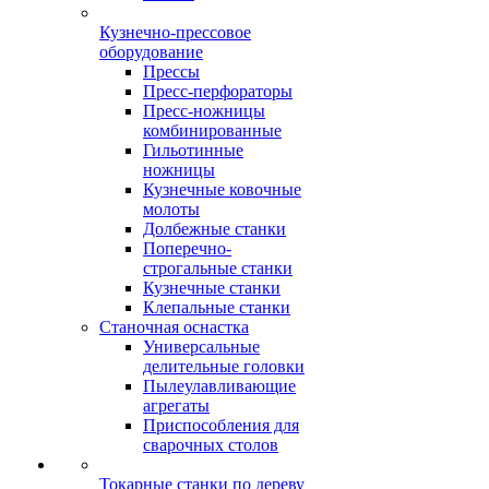
Кузнечно-прессовое
оборудование
Прессы
Пресс-перфораторы
Пресс-ножницы
комбинированные
Гильотинные
ножницы
Кузнечные ковочные
молоты
Долбежные станки
Поперечно-
строгальные станки
Кузнечные станки
Клепальные станки
Станочная оснастка
Универсальные
делительные головки
Пылеулавливающие
агрегаты
Приспособления для
сварочных столов
Токарные станки по дереву