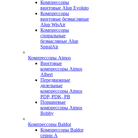
Компрессоры
винтовые Alup Evoluto
Компрессоры
винтовые безмасляные
Alup WisAir
Компрессоры
спиральные
безмасляные Alup
SpiralAir
Компрессоры Atmos
Винтовые
компрессоры Atmos
Albert
Передвижные
дизельные
компрессоры Atmos
PDP, PDK, PB
Поршневые
компрессоры Atmos
Bobby
Компрессоры Baldor
Компрессоры Baldor
серии A