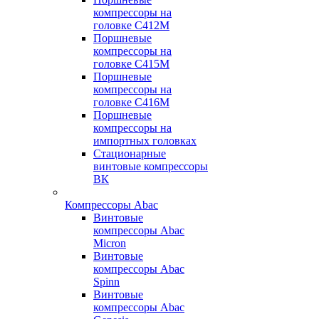
компрессоры на
головке С412М
Поршневые
компрессоры на
головке С415М
Поршневые
компрессоры на
головке С416М
Поршневые
компрессоры на
импортных головках
Стационарные
винтовые компрессоры
ВК
Компрессоры Abac
Винтовые
компрессоры Abac
Micron
Винтовые
компрессоры Abac
Spinn
Винтовые
компрессоры Abac