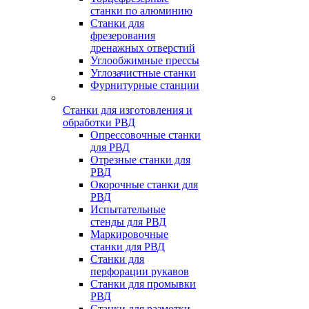
станки по алюминию
Станки для
фрезерования
дренажных отверстий
Углообжимные прессы
Углозачистные станки
Фурнитурные станции
Станки для изготовления и
обработки РВД
Опрессовочные станки
для РВД
Отрезные станки для
РВД
Окорочные станки для
РВД
Испытательные
стенды для РВД
Маркировочные
станки для РВД
Станки для
перфорации рукавов
Станки для промывки
РВД
Станки для размотки