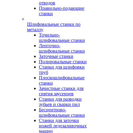
отводов
Правильно-подающие
станки
Шлифовальные станки по
металлу
Точильно-
шлифовальные станки
Ленточно-
шлифовальные станки
Заточные станки
Полировальные станки
Станки для шлифовки
труб
Плоскошлифовальные
станки
Зачистные станки для
снятия заусенцев
Станки для разводки
зубьев и сварки пил
Бесцентрово-
шлифовальные станки
Станки для заточки
ножей ледозаливочных
машин