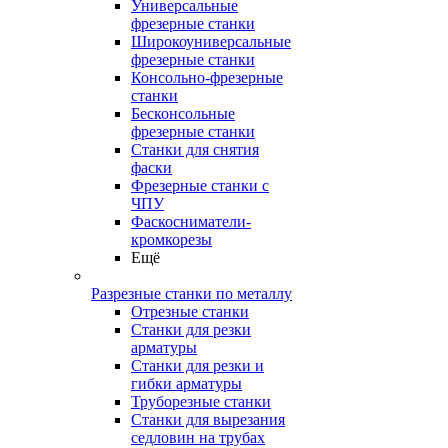
Универсальные
фрезерные станки
Широкоуниверсальные
фрезерные станки
Консольно-фрезерные
станки
Бесконсольные
фрезерные станки
Станки для снятия
фаски
Фрезерные станки с
ЧПУ
Фаскосниматели-
кромкорезы
Ещё
Разрезные станки по металлу
Отрезные станки
Станки для резки
арматуры
Станки для резки и
гибки арматуры
Труборезные станки
Станки для вырезания
седловин на трубаx