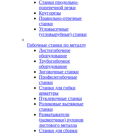
Станки продольно-
поперечной резки
Кругорезы
Правильно-отрезные
станки
Угловысечные
(угловырубные) станки
Гибочные станки по металлу
Листогибочное
оборудование
Трубогибочное
оборудование
Зиговочные станки
Профилегибочные
станки
Станки для гибки
арматуры
Пуклевочные станки
Роликовые вытяжные
станки
Разматыватели
(размотчики) рулонов
листового металла
Станки для сборки