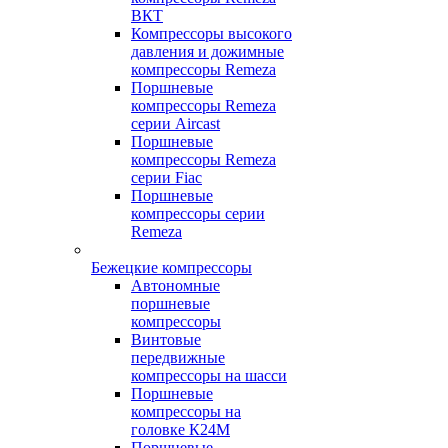
ВКТ
Компрессоры высокого
давления и дожимные
компрессоры Remeza
Поршневые
компрессоры Remeza
серии Aircast
Поршневые
компрессоры Remeza
серии Fiac
Поршневые
компрессоры серии
Remeza
Бежецкие компрессоры
Автономные
поршневые
компрессоры
Винтовые
передвижные
компрессоры на шасси
Поршневые
компрессоры на
головке К24М
Поршневые