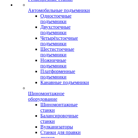
Автомобильные подъемники
Одностоечные
подъемники
Двухстоечные
подъемники
Четырёхстоечные
подъемники
Шестистоечные
подъемники
Ножничные
подъемники
Платформенные
подъемники
Канавные подъемники
Шиномонтажное
оборудование
Шиномонтажные
станки
Балансировочные
станки
Вулканизаторы
Станки для правки
дисков