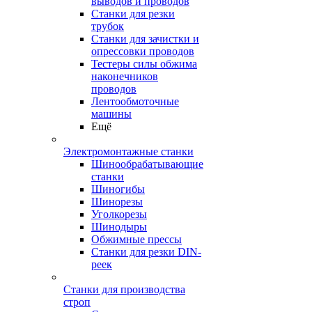
выводов и проводов
Станки для резки
трубок
Станки для зачистки и
опрессовки проводов
Тестеры силы обжима
наконечников
проводов
Лентообмоточные
машины
Ещё
Электромонтажные станки
Шинообрабатывающие
станки
Шиногибы
Шинорезы
Уголкорезы
Шинодыры
Обжимные прессы
Станки для резки DIN-
реек
Станки для производства
строп