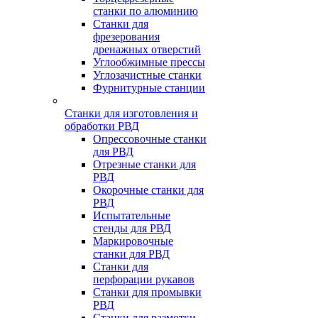
станки по алюминию
Станки для
фрезерования
дренажных отверстий
Углообжимные прессы
Углозачистные станки
Фурнитурные станции
Станки для изготовления и
обработки РВД
Опрессовочные станки
для РВД
Отрезные станки для
РВД
Окорочные станки для
РВД
Испытательные
стенды для РВД
Маркировочные
станки для РВД
Станки для
перфорации рукавов
Станки для промывки
РВД
Станки для размотки