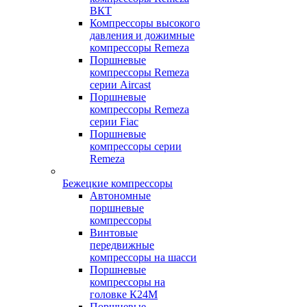
ВКТ
Компрессоры высокого
давления и дожимные
компрессоры Remeza
Поршневые
компрессоры Remeza
серии Aircast
Поршневые
компрессоры Remeza
серии Fiac
Поршневые
компрессоры серии
Remeza
Бежецкие компрессоры
Автономные
поршневые
компрессоры
Винтовые
передвижные
компрессоры на шасси
Поршневые
компрессоры на
головке К24М
Поршневые