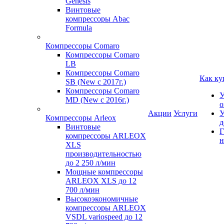
Genesis
Винтовые
компрессоры Abac
Formula
Компрессоры Comaro
Компрессоры Comaro
LB
Компрессоры Comaro
Как ку
SB (New с 2017г.)
Компрессоры Comaro
У
MD (New с 2016г.)
о
Акции
Услуги
У
Компрессоры Arleox
д
Винтовые
Г
компрессоры ARLEOX
н
XLS
производительностью
до 2 250 л/мин
Мощные компрессоры
ARLEOX XLS до 12
700 л/мин
Высокоэкономичные
компрессоры ARLEOX
VSDL variospeed до 12