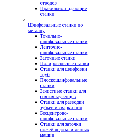
отводов
Правильно-подающие
станки
Шлифовальные станки по
металлу
Точильно-
шлифовальные станки
Ленточно-
шлифовальные станки
Заточные станки
Полировальные станки
Станки для шлифовки
труб
Плоскошлифовальные
станки
Зачистные станки для
снятия заусенцев
Станки для разводки
зубьев и сварки пил
Бесцентрово-
шлифовальные станки
Станки для заточки
ножей ледозаливочных
машин