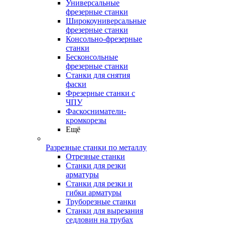
Универсальные
фрезерные станки
Широкоуниверсальные
фрезерные станки
Консольно-фрезерные
станки
Бесконсольные
фрезерные станки
Станки для снятия
фаски
Фрезерные станки с
ЧПУ
Фаскосниматели-
кромкорезы
Ещё
Разрезные станки по металлу
Отрезные станки
Станки для резки
арматуры
Станки для резки и
гибки арматуры
Труборезные станки
Станки для вырезания
седловин на трубаx