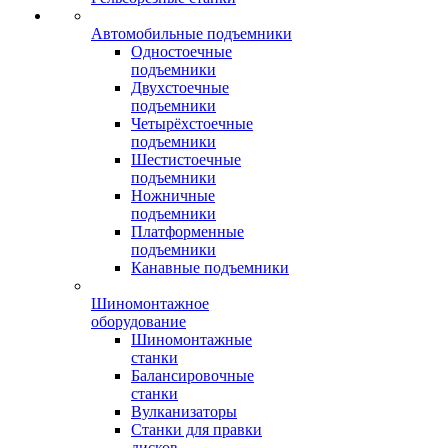
Автомобильные подъемники
Одностоечные
подъемники
Двухстоечные
подъемники
Четырёхстоечные
подъемники
Шестистоечные
подъемники
Ножничные
подъемники
Платформенные
подъемники
Канавные подъемники
Шиномонтажное
оборудование
Шиномонтажные
станки
Балансировочные
станки
Вулканизаторы
Станки для правки
дисков