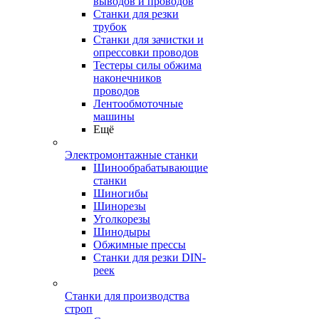
выводов и проводов
Станки для резки
трубок
Станки для зачистки и
опрессовки проводов
Тестеры силы обжима
наконечников
проводов
Лентообмоточные
машины
Ещё
Электромонтажные станки
Шинообрабатывающие
станки
Шиногибы
Шинорезы
Уголкорезы
Шинодыры
Обжимные прессы
Станки для резки DIN-
реек
Станки для производства
строп