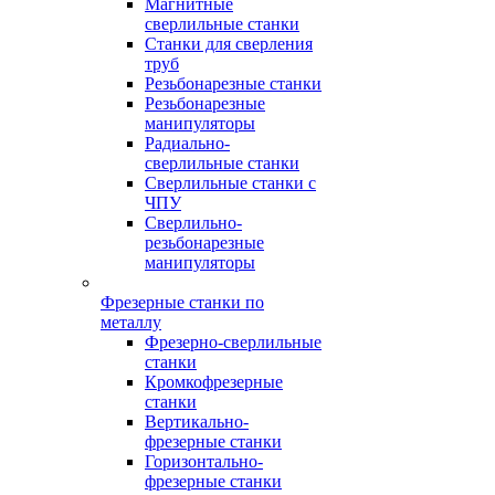
Магнитные
сверлильные станки
Станки для сверления
труб
Резьбонарезные станки
Резьбонарезные
манипуляторы
Радиально-
сверлильные станки
Сверлильные станки с
ЧПУ
Сверлильно-
резьбонарезные
манипуляторы
Фрезерные станки по
металлу
Фрезерно-сверлильные
станки
Кромкофрезерные
станки
Вертикально-
фрезерные станки
Горизонтально-
фрезерные станки