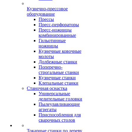
Кузнечно-прессовое
оборудование
Прессы
Пресс-перфораторы
Пресс-ножницы
комбинированные
Гильотинные
ножницы
Кузнечные ковочные
молоты
Долбежные станки
Поперечно-
строгальные станки
Кузнечные станки
Клепальные станки
Станочная оснастка
Универсальные
делительные головки
Пылеулавливающие
агрегаты
Приспособления для
сварочных столов
Токарные станки по дереву