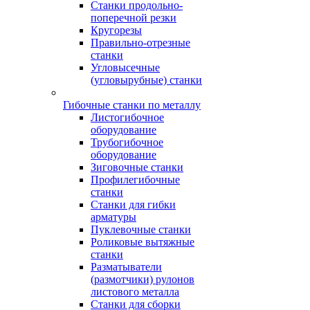
Станки продольно-
поперечной резки
Кругорезы
Правильно-отрезные
станки
Угловысечные
(угловырубные) станки
Гибочные станки по металлу
Листогибочное
оборудование
Трубогибочное
оборудование
Зиговочные станки
Профилегибочные
станки
Станки для гибки
арматуры
Пуклевочные станки
Роликовые вытяжные
станки
Разматыватели
(размотчики) рулонов
листового металла
Станки для сборки