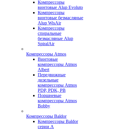
Компрессоры
винтовые Alup Evoluto
Компрессоры
винтовые безмасляные
Alup WisAir
Компрессоры
спиральные
безмасляные Alup
SpiralAir
Компрессоры Atmos
Винтовые
компрессоры Atmos
Albert
Передвижные
дизельные
компрессоры Atmos
PDP, PDK, PB
Поршневые
компрессоры Atmos
Bobby
Компрессоры Baldor
Компрессоры Baldor
серии A