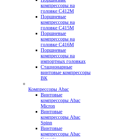
компрессоры на
головке С412М
Поршневые
компрессоры на
головке С415М
Поршневые
компрессоры на
головке С416М
Поршневые
компрессоры на
импортных головках
Стационарные
винтовые компрессоры
ВК
Компрессоры Abac
Винтовые
компрессоры Abac
Micron
Винтовые
компрессоры Abac
Spinn
Винтовые
компрессоры Abac