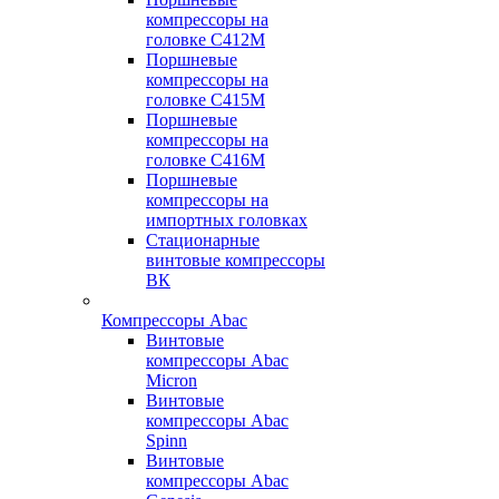
компрессоры на
головке С412М
Поршневые
компрессоры на
головке С415М
Поршневые
компрессоры на
головке С416М
Поршневые
компрессоры на
импортных головках
Стационарные
винтовые компрессоры
ВК
Компрессоры Abac
Винтовые
компрессоры Abac
Micron
Винтовые
компрессоры Abac
Spinn
Винтовые
компрессоры Abac