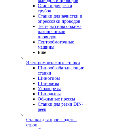
выводов и проводов
Станки для резки
трубок
Станки для зачистки и
опрессовки проводов
Тестеры силы обжима
наконечников
проводов
Лентообмоточные
машины
Ещё
Электромонтажные станки
Шинообрабатывающие
станки
Шиногибы
Шинорезы
Уголкорезы
Шинодыры
Обжимные прессы
Станки для резки DIN-
реек
Станки для производства
строп