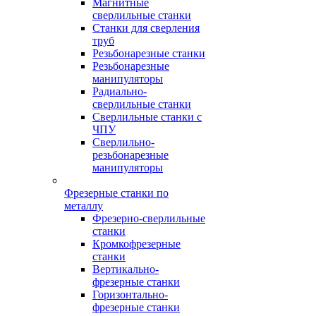
Магнитные
сверлильные станки
Станки для сверления
труб
Резьбонарезные станки
Резьбонарезные
манипуляторы
Радиально-
сверлильные станки
Сверлильные станки с
ЧПУ
Сверлильно-
резьбонарезные
манипуляторы
Фрезерные станки по
металлу
Фрезерно-сверлильные
станки
Кромкофрезерные
станки
Вертикально-
фрезерные станки
Горизонтально-
фрезерные станки