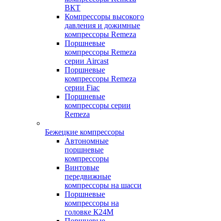
ВКТ
Компрессоры высокого
давления и дожимные
компрессоры Remeza
Поршневые
компрессоры Remeza
серии Aircast
Поршневые
компрессоры Remeza
серии Fiac
Поршневые
компрессоры серии
Remeza
Бежецкие компрессоры
Автономные
поршневые
компрессоры
Винтовые
передвижные
компрессоры на шасси
Поршневые
компрессоры на
головке К24М
Поршневые