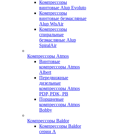
Компрессоры
винтовые Alup Evoluto
Компрессоры
винтовые безмасляные
Alup WisAir
Компрессоры
спиральные
безмасляные Alup
SpiralAir
Компрессоры Atmos
Винтовые
компрессоры Atmos
Albert
Передвижные
дизельные
компрессоры Atmos
PDP, PDK, PB
Поршневые
компрессоры Atmos
Bobby
Компрессоры Baldor
Компрессоры Baldor
серии A