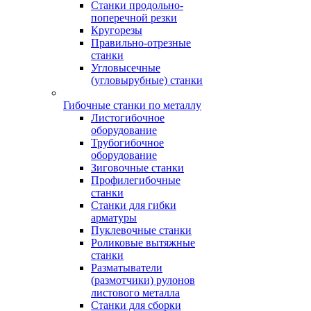
Станки продольно-
поперечной резки
Кругорезы
Правильно-отрезные
станки
Угловысечные
(угловырубные) станки
Гибочные станки по металлу
Листогибочное
оборудование
Трубогибочное
оборудование
Зиговочные станки
Профилегибочные
станки
Станки для гибки
арматуры
Пуклевочные станки
Роликовые вытяжные
станки
Разматыватели
(размотчики) рулонов
листового металла
Станки для сборки