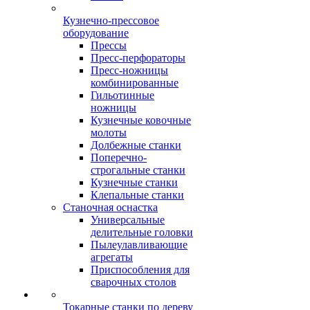
Кузнечно-прессовое
оборудование
Прессы
Пресс-перфораторы
Пресс-ножницы
комбинированные
Гильотинные
ножницы
Кузнечные ковочные
молоты
Долбежные станки
Поперечно-
строгальные станки
Кузнечные станки
Клепальные станки
Станочная оснастка
Универсальные
делительные головки
Пылеулавливающие
агрегаты
Приспособления для
сварочных столов
Токарные станки по дереву