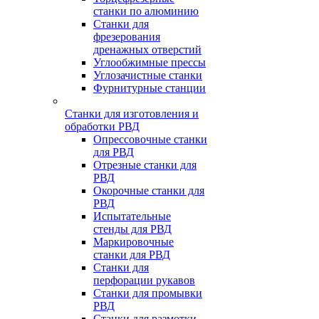
станки по алюминию
Станки для
фрезерования
дренажных отверстий
Углообжимные прессы
Углозачистные станки
Фурнитурные станции
Станки для изготовления и
обработки РВД
Опрессовочные станки
для РВД
Отрезные станки для
РВД
Окорочные станки для
РВД
Испытательные
стенды для РВД
Маркировочные
станки для РВД
Станки для
перфорации рукавов
Станки для промывки
РВД
Станки для размотки