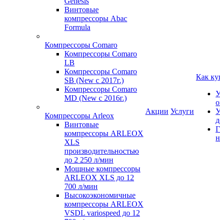
Genesis
Винтовые
компрессоры Abac
Formula
Компрессоры Comaro
Компрессоры Comaro
LB
Компрессоры Comaro
Как ку
SB (New с 2017г.)
Компрессоры Comaro
У
MD (New с 2016г.)
о
Акции
Услуги
У
Компрессоры Arleox
д
Винтовые
Г
компрессоры ARLEOX
н
XLS
производительностью
до 2 250 л/мин
Мощные компрессоры
ARLEOX XLS до 12
700 л/мин
Высокоэкономичные
компрессоры ARLEOX
VSDL variospeed до 12