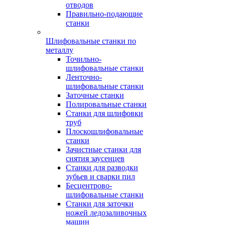
отводов
Правильно-подающие
станки
Шлифовальные станки по
металлу
Точильно-
шлифовальные станки
Ленточно-
шлифовальные станки
Заточные станки
Полировальные станки
Станки для шлифовки
труб
Плоскошлифовальные
станки
Зачистные станки для
снятия заусенцев
Станки для разводки
зубьев и сварки пил
Бесцентрово-
шлифовальные станки
Станки для заточки
ножей ледозаливочных
машин