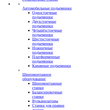
Автомобильные подъемники
Одностоечные
подъемники
Двухстоечные
подъемники
Четырёхстоечные
подъемники
Шестистоечные
подъемники
Ножничные
подъемники
Платформенные
подъемники
Канавные подъемники
Шиномонтажное
оборудование
Шиномонтажные
станки
Балансировочные
станки
Вулканизаторы
Станки для правки
дисков