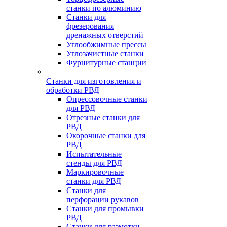
станки по алюминию
Станки для
фрезерования
дренажных отверстий
Углообжимные прессы
Углозачистные станки
Фурнитурные станции
Станки для изготовления и
обработки РВД
Опрессовочные станки
для РВД
Отрезные станки для
РВД
Окорочные станки для
РВД
Испытательные
стенды для РВД
Маркировочные
станки для РВД
Станки для
перфорации рукавов
Станки для промывки
РВД
Станки для размотки