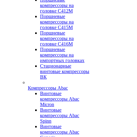
компрессоры на
головке С412М
Поршневые
компрессоры на
головке С415М
Поршневые
компрессоры на
головке С416М
Поршневые
компрессоры на
импортных головках
Стационарные
винтовые компрессоры
ВК
Компрессоры Abac
Винтовые
компрессоры Abac
Micron
Винтовые
компрессоры Abac
Spinn
Винтовые
компрессоры Abac