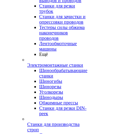
выводов и проводов
Станки для резки
трубок
Станки для зачистки и
опрессовки проводов
Тестеры силы обжима
наконечников
проводов
Лентообмоточные
машины
Ещё
Электромонтажные станки
Шинообрабатывающие
станки
Шиногибы
Шинорезы
Уголкорезы
Шинодыры
Обжимные прессы
Станки для резки DIN-
реек
Станки для производства
строп