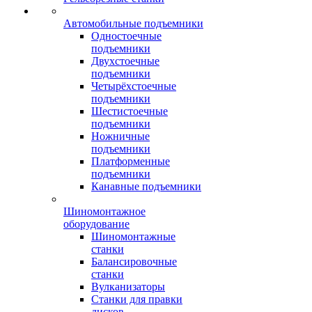
Автомобильные подъемники
Одностоечные
подъемники
Двухстоечные
подъемники
Четырёхстоечные
подъемники
Шестистоечные
подъемники
Ножничные
подъемники
Платформенные
подъемники
Канавные подъемники
Шиномонтажное
оборудование
Шиномонтажные
станки
Балансировочные
станки
Вулканизаторы
Станки для правки
дисков