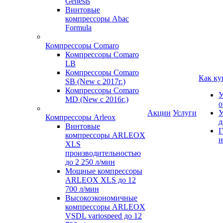
Genesis
Винтовые
компрессоры Abac
Formula
Компрессоры Comaro
Компрессоры Comaro
LB
Компрессоры Comaro
Как ку
SB (New с 2017г.)
Компрессоры Comaro
У
MD (New с 2016г.)
о
Акции
Услуги
У
Компрессоры Arleox
д
Винтовые
Г
компрессоры ARLEOX
н
XLS
производительностью
до 2 250 л/мин
Мощные компрессоры
ARLEOX XLS до 12
700 л/мин
Высокоэкономичные
компрессоры ARLEOX
VSDL variospeed до 12