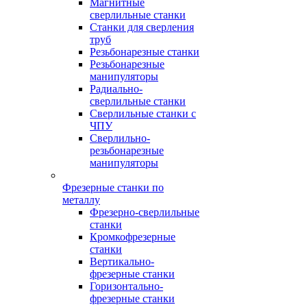
Магнитные
сверлильные станки
Станки для сверления
труб
Резьбонарезные станки
Резьбонарезные
манипуляторы
Радиально-
сверлильные станки
Сверлильные станки с
ЧПУ
Сверлильно-
резьбонарезные
манипуляторы
Фрезерные станки по
металлу
Фрезерно-сверлильные
станки
Кромкофрезерные
станки
Вертикально-
фрезерные станки
Горизонтально-
фрезерные станки