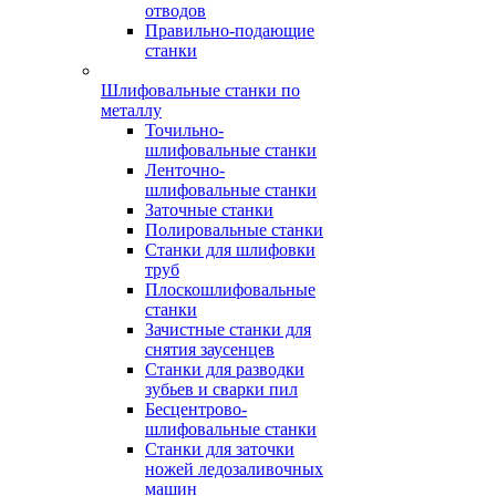
отводов
Правильно-подающие
станки
Шлифовальные станки по
металлу
Точильно-
шлифовальные станки
Ленточно-
шлифовальные станки
Заточные станки
Полировальные станки
Станки для шлифовки
труб
Плоскошлифовальные
станки
Зачистные станки для
снятия заусенцев
Станки для разводки
зубьев и сварки пил
Бесцентрово-
шлифовальные станки
Станки для заточки
ножей ледозаливочных
машин