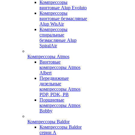
Компрессоры
винтовые Alup Evoluto
Компрессоры
винтовые безмасляные
Alup WisAir
Компрессоры
спиральные
безмасляные Alup
SpiralAir
Компрессоры Atmos
Винтовые
компрессоры Atmos
Albert
Передвижные
дизельные
компрессоры Atmos
PDP, PDK, PB
Поршневые
компрессоры Atmos
Bobby
Компрессоры Baldor
Компрессоры Baldor
серии A