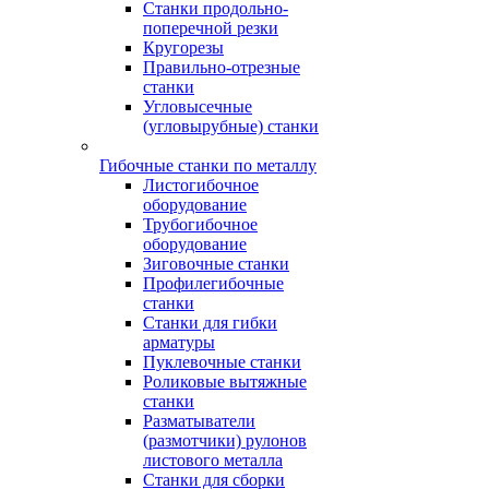
Станки продольно-
поперечной резки
Кругорезы
Правильно-отрезные
станки
Угловысечные
(угловырубные) станки
Гибочные станки по металлу
Листогибочное
оборудование
Трубогибочное
оборудование
Зиговочные станки
Профилегибочные
станки
Станки для гибки
арматуры
Пуклевочные станки
Роликовые вытяжные
станки
Разматыватели
(размотчики) рулонов
листового металла
Станки для сборки