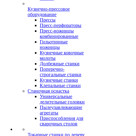
Кузнечно-прессовое
оборудование
Прессы
Пресс-перфораторы
Пресс-ножницы
комбинированные
Гильотинные
ножницы
Кузнечные ковочные
молоты
Долбежные станки
Поперечно-
строгальные станки
Кузнечные станки
Клепальные станки
Станочная оснастка
Универсальные
делительные головки
Пылеулавливающие
агрегаты
Приспособления для
сварочных столов
Токарные станки по дереву