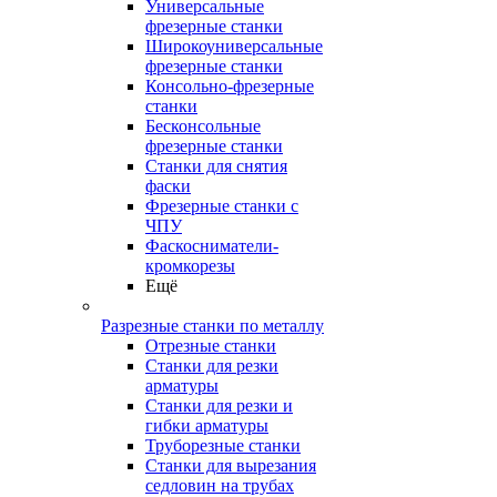
Универсальные
фрезерные станки
Широкоуниверсальные
фрезерные станки
Консольно-фрезерные
станки
Бесконсольные
фрезерные станки
Станки для снятия
фаски
Фрезерные станки с
ЧПУ
Фаскосниматели-
кромкорезы
Ещё
Разрезные станки по металлу
Отрезные станки
Станки для резки
арматуры
Станки для резки и
гибки арматуры
Труборезные станки
Станки для вырезания
седловин на трубаx