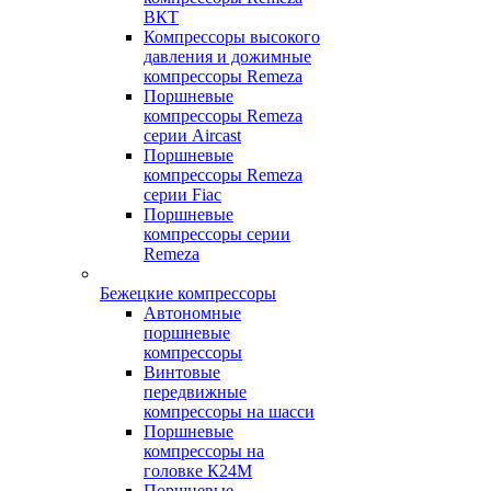
ВКТ
Компрессоры высокого
давления и дожимные
компрессоры Remeza
Поршневые
компрессоры Remeza
серии Aircast
Поршневые
компрессоры Remeza
серии Fiac
Поршневые
компрессоры серии
Remeza
Бежецкие компрессоры
Автономные
поршневые
компрессоры
Винтовые
передвижные
компрессоры на шасси
Поршневые
компрессоры на
головке К24М
Поршневые