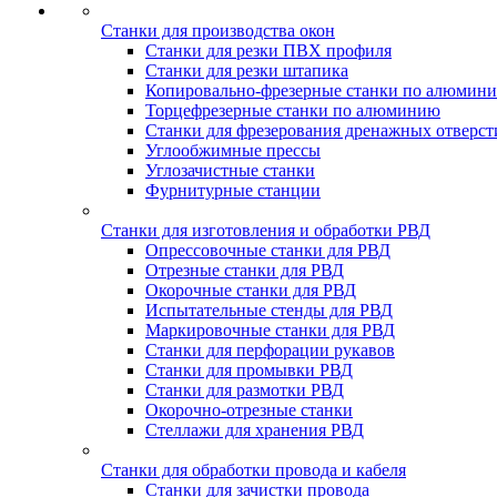
Станки для производства окон
Станки для резки ПВХ профиля
Станки для резки штапика
Копировально-фрезерные станки по алюмин
Торцефрезерные станки по алюминию
Станки для фрезерования дренажных отверст
Углообжимные прессы
Углозачистные станки
Фурнитурные станции
Станки для изготовления и обработки РВД
Опрессовочные станки для РВД
Отрезные станки для РВД
Окорочные станки для РВД
Испытательные стенды для РВД
Маркировочные станки для РВД
Станки для перфорации рукавов
Станки для промывки РВД
Станки для размотки РВД
Окорочно-отрезные станки
Стеллажи для хранения РВД
Станки для обработки провода и кабеля
Станки для зачистки провода