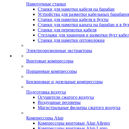
Намоточные станки
Станки для намотки кабеля на барабан
Устройства для размотки кабельных барабано
Станки для намотки кабеля в бухты
Станки для намотки каната на барабан и в бу
Станки для перемотки кабеля
Стеллажи для хранения и размотки бухт кабе
Станки для намотки оптоволокна
Электроэрозионные экстракторы
Винтовые компрессоры
Поршневые компрессоры
Бензиновые и дизельные компрессоры
Подготовка воздуха
Осушители сжатого воздуха
Воздушные ресиверы
Магистральные фильтры сжатого воздуха
Компрессоры Alup
Компрессоры винтовые Alup Allegro
Компрессоры винтовые Alup Largo