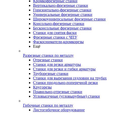
Кромкофрезерные станки
Вертикально-фрезерные станки
Горизонтально-фрезерные станки
Универсальные фрезерные станки
Широкоуниверсальные фрезерные станки
Консольно-фрезерные станки
Бесконсольные фрезерные станки
Станки для снятия фаски
Фрезерные станки с ЧПУ
Фаскосниматели-кромкорезы
Ещё
Разрезные станки по металлу
Отрезные станки
Станки для резки арматуры
Станки для резки и гибки арматуры
Труборезные станки
Станки для вырезания седловин на трубаx
Станки продольно-поперечной резки
Кругорезы
Правильно-отрезные станки
Угловысечные (угловырубные) станки
Гибочные станки по металлу
Листогибочное оборудование