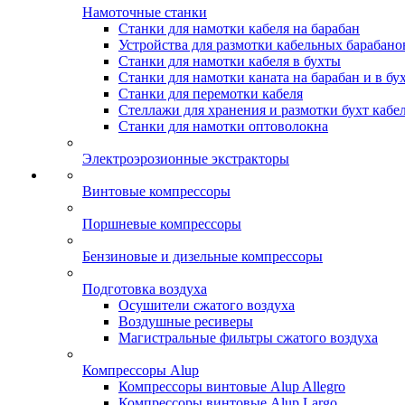
Намоточные станки
Станки для намотки кабеля на барабан
Устройства для размотки кабельных барабано
Станки для намотки кабеля в бухты
Станки для намотки каната на барабан и в бу
Станки для перемотки кабеля
Стеллажи для хранения и размотки бухт кабе
Станки для намотки оптоволокна
Электроэрозионные экстракторы
Винтовые компрессоры
Поршневые компрессоры
Бензиновые и дизельные компрессоры
Подготовка воздуха
Осушители сжатого воздуха
Воздушные ресиверы
Магистральные фильтры сжатого воздуха
Компрессоры Alup
Компрессоры винтовые Alup Allegro
Компрессоры винтовые Alup Largo