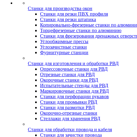
Станки для производства окон
Станки для резки ПВХ профиля
Станки для резки штапика
Копировально-фрезерные станки по алюмин
Торцефрезерные станки по алюминию
Станки для фрезерования дренажных отверст
Углообжимные прессы
Углозачистные станки
Фурнитурные станции
Станки для изготовления и обработки РВД
Опрессовочные станки для РВД
Отрезные станки для РВД
Окорочные станки для РВД
Испытательные стенды для РВД
Маркировочные станки для РВД
Станки для перфорации рукавов
Станки для промывки РВД
Станки для размотки РВД
Окорочно-отрезные станки
Стеллажи для хранения РВД
Станки для обработки провода и кабеля
Станки для зачистки провода