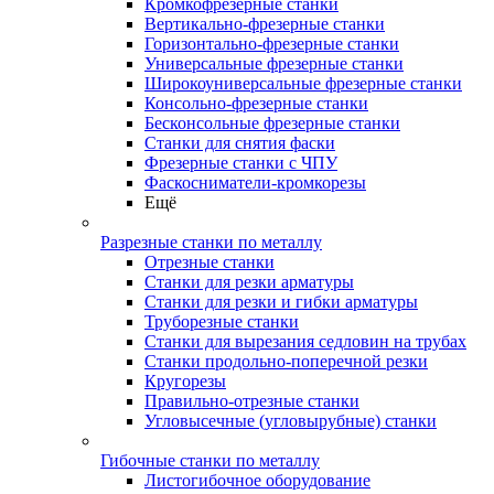
Кромкофрезерные станки
Вертикально-фрезерные станки
Горизонтально-фрезерные станки
Универсальные фрезерные станки
Широкоуниверсальные фрезерные станки
Консольно-фрезерные станки
Бесконсольные фрезерные станки
Станки для снятия фаски
Фрезерные станки с ЧПУ
Фаскосниматели-кромкорезы
Ещё
Разрезные станки по металлу
Отрезные станки
Станки для резки арматуры
Станки для резки и гибки арматуры
Труборезные станки
Станки для вырезания седловин на трубаx
Станки продольно-поперечной резки
Кругорезы
Правильно-отрезные станки
Угловысечные (угловырубные) станки
Гибочные станки по металлу
Листогибочное оборудование