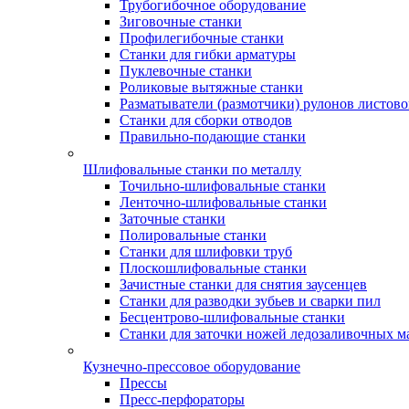
Трубогибочное оборудование
Зиговочные станки
Профилегибочные станки
Станки для гибки арматуры
Пуклевочные станки
Роликовые вытяжные станки
Разматыватели (размотчики) рулонов листово
Станки для сборки отводов
Правильно-подающие станки
Шлифовальные станки по металлу
Точильно-шлифовальные станки
Ленточно-шлифовальные станки
Заточные станки
Полировальные станки
Станки для шлифовки труб
Плоскошлифовальные станки
Зачистные станки для снятия заусенцев
Станки для разводки зубьев и сварки пил
Бесцентрово-шлифовальные станки
Станки для заточки ножей ледозаливочных 
Кузнечно-прессовое оборудование
Прессы
Пресс-перфораторы