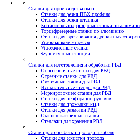
Станки для производства окон
Станки для резки ПВХ профиля
Станки для резки штапика
Копировально-фрезерные станки по алюмин
Торцефрезерные станки по алюминию
Станки для фрезерования дренажных отверст
Углообжимные прессы
Углозачистные станки
Фурнитурные станции
Станки для изготовления и обработки РВД
Опрессовочные станки для РВД
Отрезные станки для РВД
Окорочные станки для РВД
Испытательные стенды для РВД
Маркировочные станки для РВД
Станки для перфорации рукавов
Станки для промывки РВД
Станки для размотки РВД
Окорочно-отрезные станки
Стеллажи для хранения РВД
Станки для обработки провода и кабеля
Станки для зачистки провода