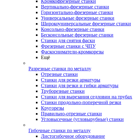
Кромкофрезерные станки
Вертикально-фрезерные станки
Горизонтально-фрезерные станки
Универсальные фрезерные станки
Широкоуниверсальные фрезерные станки
Консольно-фрезерные станки
Бесконсольные фрезерные станки
Станки для снятия фаски
Фрезерные станки с ЧПУ
Фаскосниматели-кромкорезы
Ещё
Разрезные станки по металлу
Отрезные станки
Станки для резки арматуры
Станки для резки и гибки арматуры
Труборезные станки
Станки для вырезания седловин на трубаx
Станки продольно-поперечной резки
Кругорезы
Правильно-отрезные станки
Угловысечные (угловырубные) станки
Гибочные станки по металлу
Листогибочное оборудование