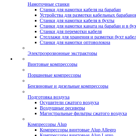
Намоточные станки
Станки для намотки кабеля на барабан
Устройства для размотки кабельных барабано
Станки для намотки кабеля в бухты
Станки для намотки каната на барабан и в бу
Станки для перемотки кабеля
Стеллажи для хранения и размотки бухт кабе
Станки для намотки оптоволокна
Электроэрозионные экстракторы
Винтовые компрессоры
Поршневые компрессоры
Бензиновые и дизельные компрессоры
Подготовка воздуха
Осушители сжатого воздуха
Воздушные ресиверы
Магистральные фильтры сжатого воздуха
Компрессоры Alup
Компрессоры винтовые Alup Allegro
Компрессоры винтовые Alup Largo