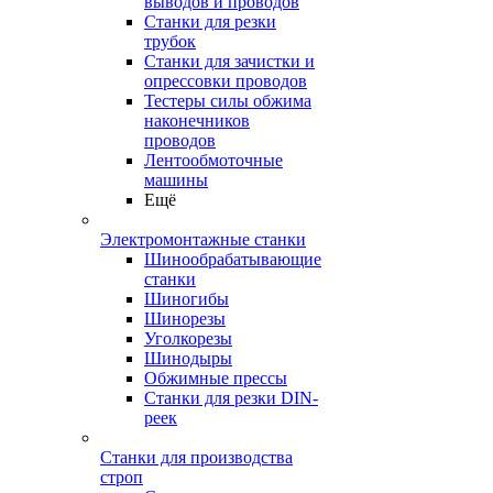
выводов и проводов
Станки для резки
трубок
Станки для зачистки и
опрессовки проводов
Тестеры силы обжима
наконечников
проводов
Лентообмоточные
машины
Ещё
Электромонтажные станки
Шинообрабатывающие
станки
Шиногибы
Шинорезы
Уголкорезы
Шинодыры
Обжимные прессы
Станки для резки DIN-
реек
Станки для производства
строп