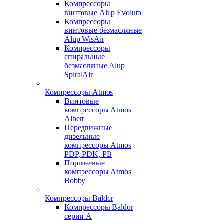
Компрессоры
винтовые Alup Evoluto
Компрессоры
винтовые безмасляные
Alup WisAir
Компрессоры
спиральные
безмасляные Alup
SpiralAir
Компрессоры Atmos
Винтовые
компрессоры Atmos
Albert
Передвижные
дизельные
компрессоры Atmos
PDP, PDK, PB
Поршневые
компрессоры Atmos
Bobby
Компрессоры Baldor
Компрессоры Baldor
серии A