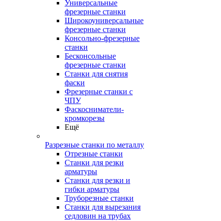
Универсальные
фрезерные станки
Широкоуниверсальные
фрезерные станки
Консольно-фрезерные
станки
Бесконсольные
фрезерные станки
Станки для снятия
фаски
Фрезерные станки с
ЧПУ
Фаскосниматели-
кромкорезы
Ещё
Разрезные станки по металлу
Отрезные станки
Станки для резки
арматуры
Станки для резки и
гибки арматуры
Труборезные станки
Станки для вырезания
седловин на трубаx