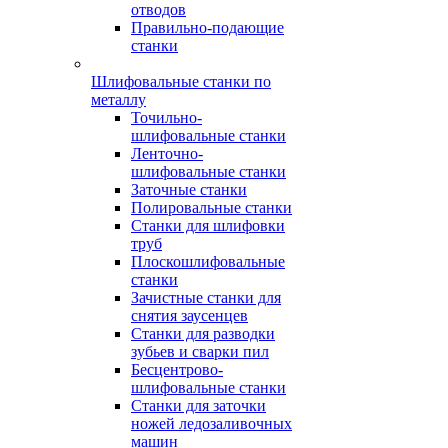
отводов
Правильно-подающие
станки
Шлифовальные станки по
металлу
Точильно-
шлифовальные станки
Ленточно-
шлифовальные станки
Заточные станки
Полировальные станки
Станки для шлифовки
труб
Плоскошлифовальные
станки
Зачистные станки для
снятия заусенцев
Станки для разводки
зубьев и сварки пил
Бесцентрово-
шлифовальные станки
Станки для заточки
ножей ледозаливочных
машин