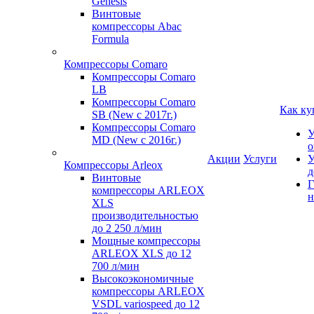
Genesis
Винтовые
компрессоры Abac
Formula
Компрессоры Comaro
Компрессоры Comaro
LB
Компрессоры Comaro
Как ку
SB (New с 2017г.)
Компрессоры Comaro
У
MD (New с 2016г.)
о
Акции
Услуги
У
Компрессоры Arleox
д
Винтовые
Г
компрессоры ARLEOX
н
XLS
производительностью
до 2 250 л/мин
Мощные компрессоры
ARLEOX XLS до 12
700 л/мин
Высокоэкономичные
компрессоры ARLEOX
VSDL variospeed до 12