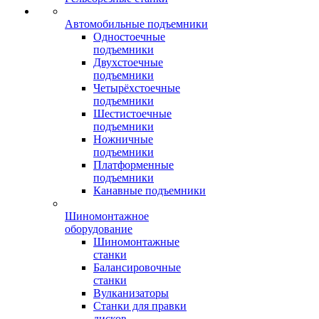
Автомобильные подъемники
Одностоечные
подъемники
Двухстоечные
подъемники
Четырёхстоечные
подъемники
Шестистоечные
подъемники
Ножничные
подъемники
Платформенные
подъемники
Канавные подъемники
Шиномонтажное
оборудование
Шиномонтажные
станки
Балансировочные
станки
Вулканизаторы
Станки для правки
дисков