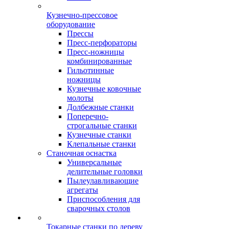
Кузнечно-прессовое
оборудование
Прессы
Пресс-перфораторы
Пресс-ножницы
комбинированные
Гильотинные
ножницы
Кузнечные ковочные
молоты
Долбежные станки
Поперечно-
строгальные станки
Кузнечные станки
Клепальные станки
Станочная оснастка
Универсальные
делительные головки
Пылеулавливающие
агрегаты
Приспособления для
сварочных столов
Токарные станки по дереву