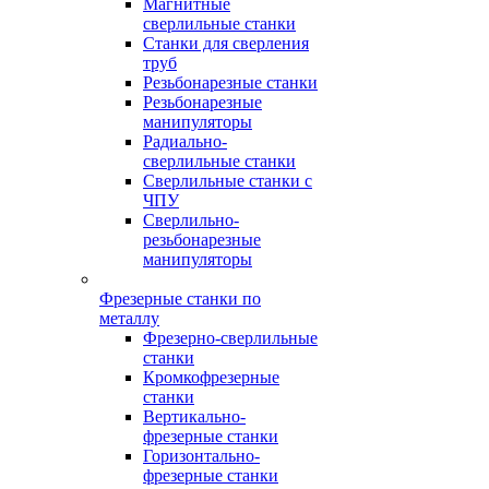
Магнитные
сверлильные станки
Станки для сверления
труб
Резьбонарезные станки
Резьбонарезные
манипуляторы
Радиально-
сверлильные станки
Сверлильные станки с
ЧПУ
Сверлильно-
резьбонарезные
манипуляторы
Фрезерные станки по
металлу
Фрезерно-сверлильные
станки
Кромкофрезерные
станки
Вертикально-
фрезерные станки
Горизонтально-
фрезерные станки