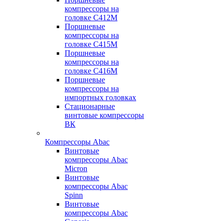
компрессоры на
головке С412М
Поршневые
компрессоры на
головке С415М
Поршневые
компрессоры на
головке С416М
Поршневые
компрессоры на
импортных головках
Стационарные
винтовые компрессоры
ВК
Компрессоры Abac
Винтовые
компрессоры Abac
Micron
Винтовые
компрессоры Abac
Spinn
Винтовые
компрессоры Abac