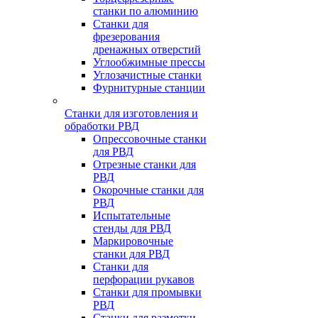
станки по алюминию
Станки для
фрезерования
дренажных отверстий
Углообжимные прессы
Углозачистные станки
Фурнитурные станции
Станки для изготовления и
обработки РВД
Опрессовочные станки
для РВД
Отрезные станки для
РВД
Окорочные станки для
РВД
Испытательные
стенды для РВД
Маркировочные
станки для РВД
Станки для
перфорации рукавов
Станки для промывки
РВД
Станки для размотки