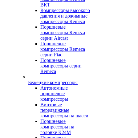
ВКТ
Компрессоры высокого
давления и дожимные
компрессоры Remeza
Поршневые
компрессоры Remeza
серии Aircast
Поршневые
компрессоры Remeza
серии Fiac
Поршневые
компрессоры серии
Remeza
Бежецкие компрессоры
Автономные
поршневые
компрессоры
Винтовые
передвижные
компрессоры на шасси
Поршневые
компрессоры на
головке К24М
Поршневые