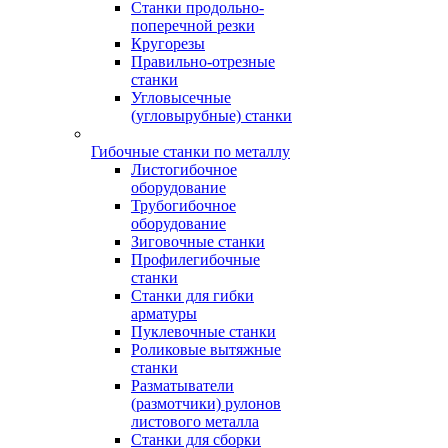
Станки продольно-
поперечной резки
Кругорезы
Правильно-отрезные
станки
Угловысечные
(угловырубные) станки
Гибочные станки по металлу
Листогибочное
оборудование
Трубогибочное
оборудование
Зиговочные станки
Профилегибочные
станки
Станки для гибки
арматуры
Пуклевочные станки
Роликовые вытяжные
станки
Разматыватели
(размотчики) рулонов
листового металла
Станки для сборки