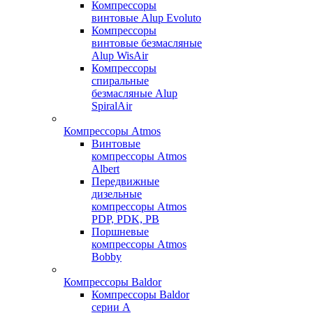
Компрессоры
винтовые Alup Evoluto
Компрессоры
винтовые безмасляные
Alup WisAir
Компрессоры
спиральные
безмасляные Alup
SpiralAir
Компрессоры Atmos
Винтовые
компрессоры Atmos
Albert
Передвижные
дизельные
компрессоры Atmos
PDP, PDK, PB
Поршневые
компрессоры Atmos
Bobby
Компрессоры Baldor
Компрессоры Baldor
серии A