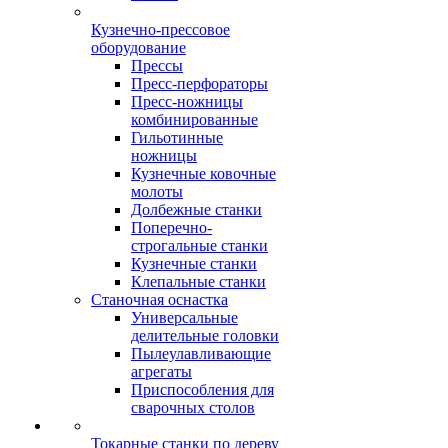
Кузнечно-прессовое
оборудование
Прессы
Пресс-перфораторы
Пресс-ножницы
комбинированные
Гильотинные
ножницы
Кузнечные ковочные
молоты
Долбежные станки
Поперечно-
строгальные станки
Кузнечные станки
Клепальные станки
Станочная оснастка
Универсальные
делительные головки
Пылеулавливающие
агрегаты
Приспособления для
сварочных столов
Токарные станки по дереву