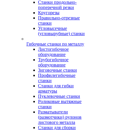
Станки продольно-
поперечной резки
Кругорезы
Правильно-отрезные
станки
Угловысечные
(угловырубные) станки
Гибочные станки по металлу
Листогибочное
оборудование
Трубогибочное
оборудование
Зиговочные станки
Профилегибочные
станки
Станки для гибки
арматуры
Пуклевочные станки
Роликовые вытяжные
станки
Разматыватели
(размотчики) рулонов
листового металла
Станки для сборки