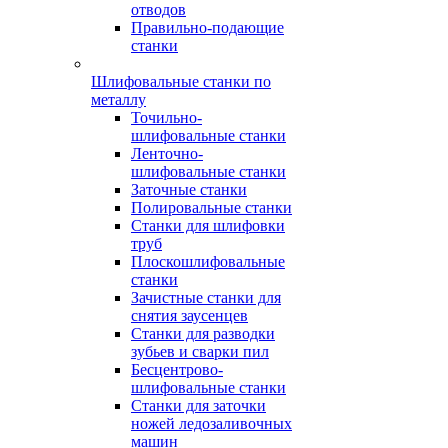
отводов
Правильно-подающие
станки
Шлифовальные станки по
металлу
Точильно-
шлифовальные станки
Ленточно-
шлифовальные станки
Заточные станки
Полировальные станки
Станки для шлифовки
труб
Плоскошлифовальные
станки
Зачистные станки для
снятия заусенцев
Станки для разводки
зубьев и сварки пил
Бесцентрово-
шлифовальные станки
Станки для заточки
ножей ледозаливочных
машин