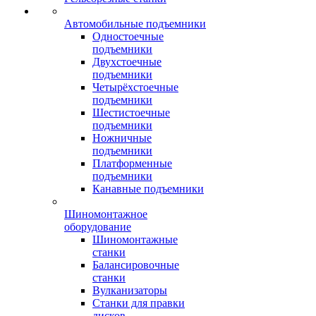
Автомобильные подъемники
Одностоечные
подъемники
Двухстоечные
подъемники
Четырёхстоечные
подъемники
Шестистоечные
подъемники
Ножничные
подъемники
Платформенные
подъемники
Канавные подъемники
Шиномонтажное
оборудование
Шиномонтажные
станки
Балансировочные
станки
Вулканизаторы
Станки для правки
дисков