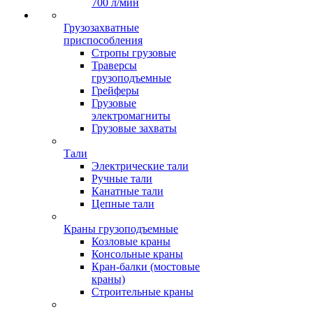
700 л/мин
Грузозахватные
приспособления
Стропы грузовые
Траверсы
грузоподъемные
Грейферы
Грузовые
электромагниты
Грузовые захваты
Тали
Электрические тали
Ручные тали
Канатные тали
Цепные тали
Краны грузоподъемные
Козловые краны
Консольные краны
Кран-балки (мостовые
краны)
Строительные краны