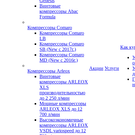
Genesis
Винтовые
компрессоры Abac
Formula
Компрессоры Comaro
Компрессоры Comaro
LB
Компрессоры Comaro
Как ку
SB (New с 2017г.)
Компрессоры Comaro
У
MD (New с 2016г.)
о
Акции
Услуги
У
Компрессоры Arleox
д
Винтовые
Г
компрессоры ARLEOX
н
XLS
производительностью
до 2 250 л/мин
Мощные компрессоры
ARLEOX XLS до 12
700 л/мин
Высокоэкономичные
компрессоры ARLEOX
VSDL variospeed до 12