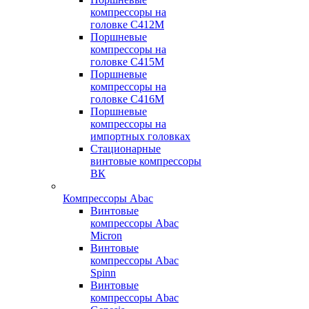
компрессоры на
головке С412М
Поршневые
компрессоры на
головке С415М
Поршневые
компрессоры на
головке С416М
Поршневые
компрессоры на
импортных головках
Стационарные
винтовые компрессоры
ВК
Компрессоры Abac
Винтовые
компрессоры Abac
Micron
Винтовые
компрессоры Abac
Spinn
Винтовые
компрессоры Abac