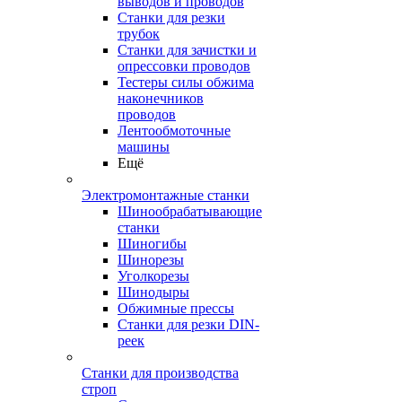
выводов и проводов
Станки для резки
трубок
Станки для зачистки и
опрессовки проводов
Тестеры силы обжима
наконечников
проводов
Лентообмоточные
машины
Ещё
Электромонтажные станки
Шинообрабатывающие
станки
Шиногибы
Шинорезы
Уголкорезы
Шинодыры
Обжимные прессы
Станки для резки DIN-
реек
Станки для производства
строп