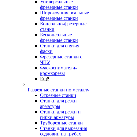
Универсальные
фрезерные станки
Широкоуниверсальные
фрезерные станки
Консольно-фрезерные
станки
Бесконсольные
фрезерные станки
Станки для снятия
фаски
Фрезерные станки с
ЧПУ
Фаскосниматели-
кромкорезы
Ещё
Разрезные станки по металлу
Отрезные станки
Станки для резки
арматуры
Станки для резки и
гибки арматуры
Труборезные станки
Станки для вырезания
седловин на трубаx