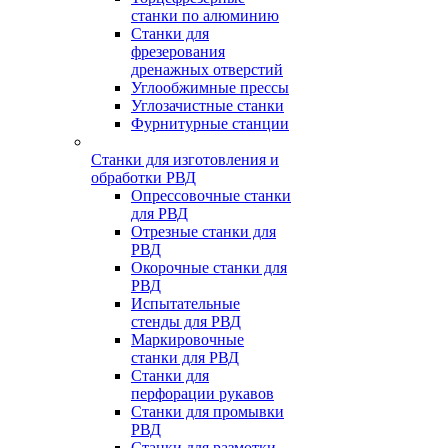
станки по алюминию
Станки для
фрезерования
дренажных отверстий
Углообжимные прессы
Углозачистные станки
Фурнитурные станции
Станки для изготовления и
обработки РВД
Опрессовочные станки
для РВД
Отрезные станки для
РВД
Окорочные станки для
РВД
Испытательные
стенды для РВД
Маркировочные
станки для РВД
Станки для
перфорации рукавов
Станки для промывки
РВД
Станки для размотки