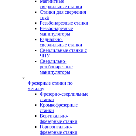
Магнитные
сверлильные станки
Станки для сверления
труб
Резьбонарезные станки
Резьбонарезные
манипуляторы
Радиально-
сверлильные станки
Сверлильные станки с
ЧПУ
Сверлильно-
резьбонарезные
манипуляторы
Фрезерные станки по
металлу
Фрезерно-сверлильные
станки
Кромкофрезерные
станки
Вертикально-
фрезерные станки
Горизонтально-
фрезерные станки