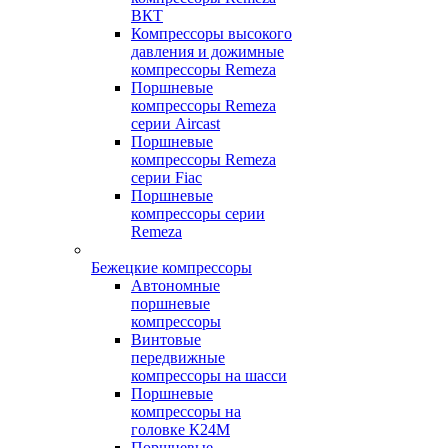
ВКТ
Компрессоры высокого
давления и дожимные
компрессоры Remeza
Поршневые
компрессоры Remeza
серии Aircast
Поршневые
компрессоры Remeza
серии Fiac
Поршневые
компрессоры серии
Remeza
Бежецкие компрессоры
Автономные
поршневые
компрессоры
Винтовые
передвижные
компрессоры на шасси
Поршневые
компрессоры на
головке К24М
Поршневые