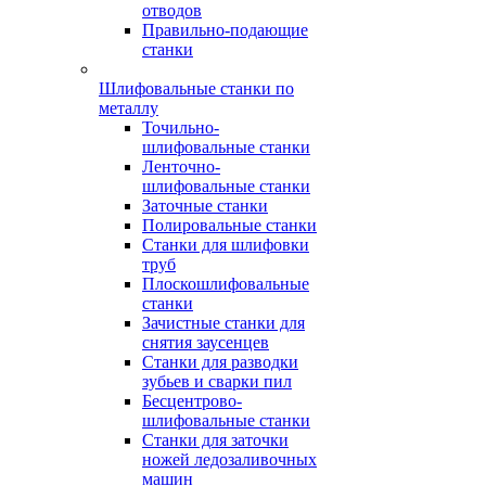
отводов
Правильно-подающие
станки
Шлифовальные станки по
металлу
Точильно-
шлифовальные станки
Ленточно-
шлифовальные станки
Заточные станки
Полировальные станки
Станки для шлифовки
труб
Плоскошлифовальные
станки
Зачистные станки для
снятия заусенцев
Станки для разводки
зубьев и сварки пил
Бесцентрово-
шлифовальные станки
Станки для заточки
ножей ледозаливочных
машин