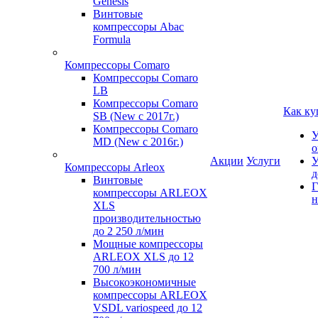
Genesis
Винтовые
компрессоры Abac
Formula
Компрессоры Comaro
Компрессоры Comaro
LB
Компрессоры Comaro
Как ку
SB (New с 2017г.)
Компрессоры Comaro
У
MD (New с 2016г.)
о
Акции
Услуги
У
Компрессоры Arleox
д
Винтовые
Г
компрессоры ARLEOX
н
XLS
производительностью
до 2 250 л/мин
Мощные компрессоры
ARLEOX XLS до 12
700 л/мин
Высокоэкономичные
компрессоры ARLEOX
VSDL variospeed до 12