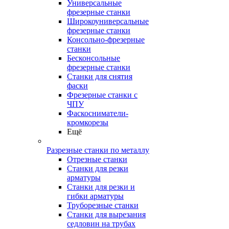
Универсальные
фрезерные станки
Широкоуниверсальные
фрезерные станки
Консольно-фрезерные
станки
Бесконсольные
фрезерные станки
Станки для снятия
фаски
Фрезерные станки с
ЧПУ
Фаскосниматели-
кромкорезы
Ещё
Разрезные станки по металлу
Отрезные станки
Станки для резки
арматуры
Станки для резки и
гибки арматуры
Труборезные станки
Станки для вырезания
седловин на трубаx