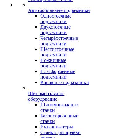
Автомобильные подъемники
Одностоечные
подъемники
Двухстоечные
подъемники
Четырёхстоечные
подъемники
Шестистоечные
подъемники
Ножничные
подъемники
Платформенные
подъемники
Канавные подъемники
Шиномонтажное
оборудование
Шиномонтажные
станки
Балансировочные
станки
Вулканизаторы
Станки для правки
дисков