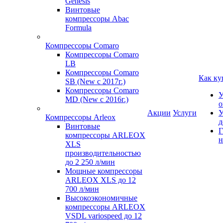
Genesis
Винтовые
компрессоры Abac
Formula
Компрессоры Comaro
Компрессоры Comaro
LB
Компрессоры Comaro
Как ку
SB (New с 2017г.)
Компрессоры Comaro
У
MD (New с 2016г.)
о
Акции
Услуги
У
Компрессоры Arleox
д
Винтовые
Г
компрессоры ARLEOX
н
XLS
производительностью
до 2 250 л/мин
Мощные компрессоры
ARLEOX XLS до 12
700 л/мин
Высокоэкономичные
компрессоры ARLEOX
VSDL variospeed до 12