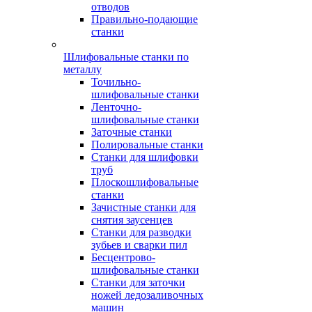
отводов
Правильно-подающие
станки
Шлифовальные станки по
металлу
Точильно-
шлифовальные станки
Ленточно-
шлифовальные станки
Заточные станки
Полировальные станки
Станки для шлифовки
труб
Плоскошлифовальные
станки
Зачистные станки для
снятия заусенцев
Станки для разводки
зубьев и сварки пил
Бесцентрово-
шлифовальные станки
Станки для заточки
ножей ледозаливочных
машин