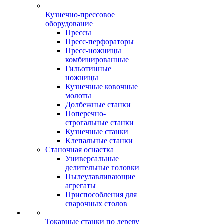
Кузнечно-прессовое
оборудование
Прессы
Пресс-перфораторы
Пресс-ножницы
комбинированные
Гильотинные
ножницы
Кузнечные ковочные
молоты
Долбежные станки
Поперечно-
строгальные станки
Кузнечные станки
Клепальные станки
Станочная оснастка
Универсальные
делительные головки
Пылеулавливающие
агрегаты
Приспособления для
сварочных столов
Токарные станки по дереву