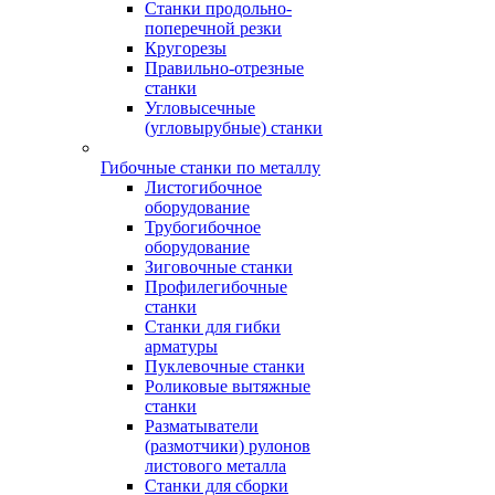
Станки продольно-
поперечной резки
Кругорезы
Правильно-отрезные
станки
Угловысечные
(угловырубные) станки
Гибочные станки по металлу
Листогибочное
оборудование
Трубогибочное
оборудование
Зиговочные станки
Профилегибочные
станки
Станки для гибки
арматуры
Пуклевочные станки
Роликовые вытяжные
станки
Разматыватели
(размотчики) рулонов
листового металла
Станки для сборки