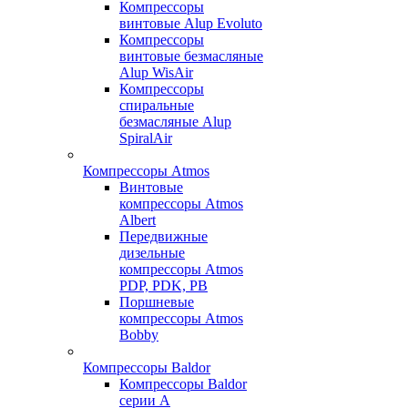
Компрессоры
винтовые Alup Evoluto
Компрессоры
винтовые безмасляные
Alup WisAir
Компрессоры
спиральные
безмасляные Alup
SpiralAir
Компрессоры Atmos
Винтовые
компрессоры Atmos
Albert
Передвижные
дизельные
компрессоры Atmos
PDP, PDK, PB
Поршневые
компрессоры Atmos
Bobby
Компрессоры Baldor
Компрессоры Baldor
серии A