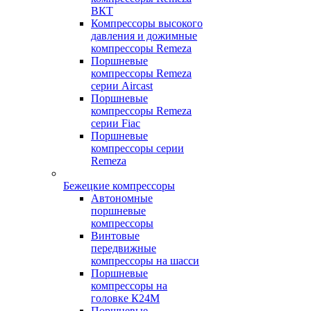
ВКТ
Компрессоры высокого
давления и дожимные
компрессоры Remeza
Поршневые
компрессоры Remeza
серии Aircast
Поршневые
компрессоры Remeza
серии Fiac
Поршневые
компрессоры серии
Remeza
Бежецкие компрессоры
Автономные
поршневые
компрессоры
Винтовые
передвижные
компрессоры на шасси
Поршневые
компрессоры на
головке К24М
Поршневые