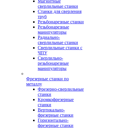
Магнитные
сверлильные станки
Станки для сверления
труб
Резьбонарезные станки
Резьбонарезные
манипуляторы
Радиально-
сверлильные станки
Сверлильные станки с
ЧПУ
Сверлильно-
резьбонарезные
манипуляторы
Фрезерные станки по
металлу
Фрезерно-сверлильные
станки
Кромкофрезерные
станки
Вертикально-
фрезерные станки
Горизонтально-
фрезерные станки