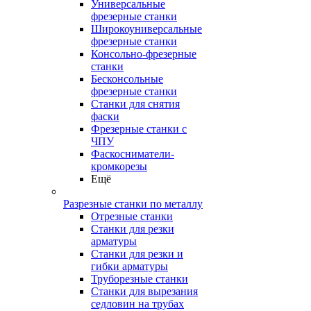
Универсальные
фрезерные станки
Широкоуниверсальные
фрезерные станки
Консольно-фрезерные
станки
Бесконсольные
фрезерные станки
Станки для снятия
фаски
Фрезерные станки с
ЧПУ
Фаскосниматели-
кромкорезы
Ещё
Разрезные станки по металлу
Отрезные станки
Станки для резки
арматуры
Станки для резки и
гибки арматуры
Труборезные станки
Станки для вырезания
седловин на трубаx