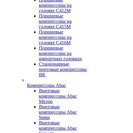
компрессоры на
головке С412М
Поршневые
компрессоры на
головке С415М
Поршневые
компрессоры на
головке С416М
Поршневые
компрессоры на
импортных головках
Стационарные
винтовые компрессоры
ВК
Компрессоры Abac
Винтовые
компрессоры Abac
Micron
Винтовые
компрессоры Abac
Spinn
Винтовые
компрессоры Abac