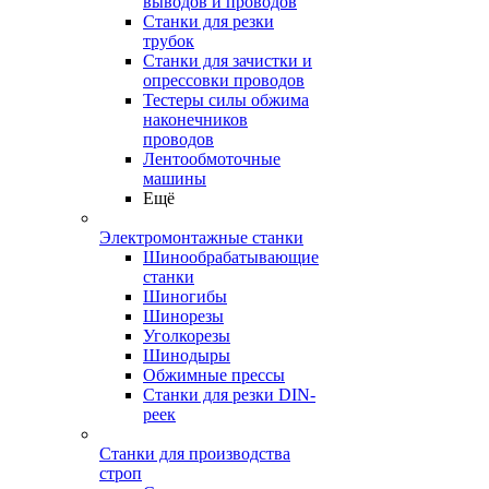
выводов и проводов
Станки для резки
трубок
Станки для зачистки и
опрессовки проводов
Тестеры силы обжима
наконечников
проводов
Лентообмоточные
машины
Ещё
Электромонтажные станки
Шинообрабатывающие
станки
Шиногибы
Шинорезы
Уголкорезы
Шинодыры
Обжимные прессы
Станки для резки DIN-
реек
Станки для производства
строп