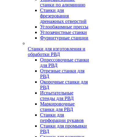
станки по алюминию
Станки для
фрезерования
дренажных отверстий
Углообжимные прессы
Углозачистные станки
Фурнитурные станции
Станки для изготовления и
обработки РВД
Опрессовочные станки
для РВД
Отрезные станки для
РВД
Окорочные станки для
РВД
Испытательные
стенды для РВД
Маркировочные
станки для РВД
Станки для
перфорации рукавов
Станки для промывки
РВД
Станки для размотки