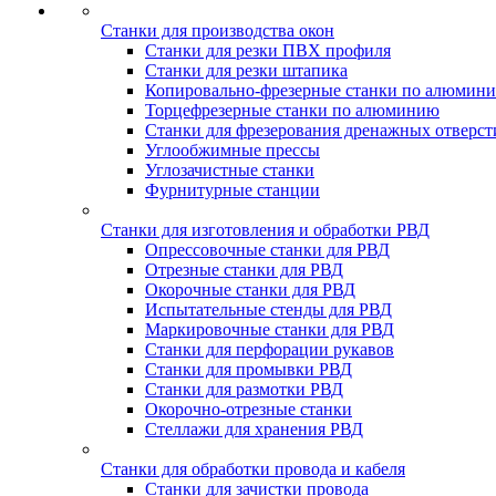
Станки для производства окон
Станки для резки ПВХ профиля
Станки для резки штапика
Копировально-фрезерные станки по алюмин
Торцефрезерные станки по алюминию
Станки для фрезерования дренажных отверст
Углообжимные прессы
Углозачистные станки
Фурнитурные станции
Станки для изготовления и обработки РВД
Опрессовочные станки для РВД
Отрезные станки для РВД
Окорочные станки для РВД
Испытательные стенды для РВД
Маркировочные станки для РВД
Станки для перфорации рукавов
Станки для промывки РВД
Станки для размотки РВД
Окорочно-отрезные станки
Стеллажи для хранения РВД
Станки для обработки провода и кабеля
Станки для зачистки провода