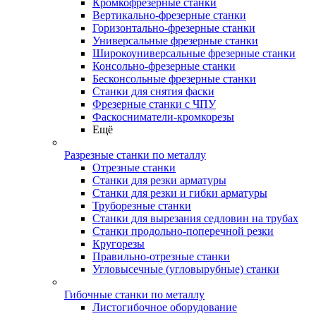
Кромкофрезерные станки
Вертикально-фрезерные станки
Горизонтально-фрезерные станки
Универсальные фрезерные станки
Широкоуниверсальные фрезерные станки
Консольно-фрезерные станки
Бесконсольные фрезерные станки
Станки для снятия фаски
Фрезерные станки с ЧПУ
Фаскосниматели-кромкорезы
Ещё
Разрезные станки по металлу
Отрезные станки
Станки для резки арматуры
Станки для резки и гибки арматуры
Труборезные станки
Станки для вырезания седловин на трубаx
Станки продольно-поперечной резки
Кругорезы
Правильно-отрезные станки
Угловысечные (угловырубные) станки
Гибочные станки по металлу
Листогибочное оборудование