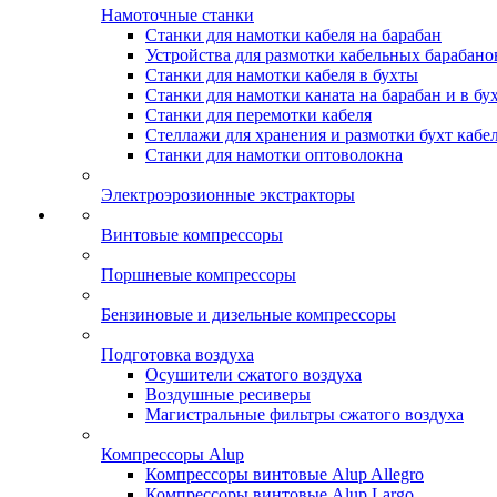
Намоточные станки
Станки для намотки кабеля на барабан
Устройства для размотки кабельных барабано
Станки для намотки кабеля в бухты
Станки для намотки каната на барабан и в бу
Станки для перемотки кабеля
Стеллажи для хранения и размотки бухт кабе
Станки для намотки оптоволокна
Электроэрозионные экстракторы
Винтовые компрессоры
Поршневые компрессоры
Бензиновые и дизельные компрессоры
Подготовка воздуха
Осушители сжатого воздуха
Воздушные ресиверы
Магистральные фильтры сжатого воздуха
Компрессоры Alup
Компрессоры винтовые Alup Allegro
Компрессоры винтовые Alup Largo