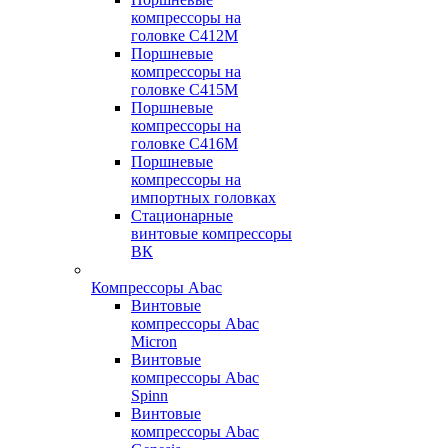
компрессоры на
головке С412М
Поршневые
компрессоры на
головке С415М
Поршневые
компрессоры на
головке С416М
Поршневые
компрессоры на
импортных головках
Стационарные
винтовые компрессоры
ВК
Компрессоры Abac
Винтовые
компрессоры Abac
Micron
Винтовые
компрессоры Abac
Spinn
Винтовые
компрессоры Abac