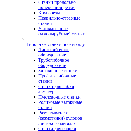
Станки продольно-
поперечной резки
Кругорезы
Правильно-отрезные
станки
Угловысечные
(угловырубные) станки
Гибочные станки по металлу
Листогибочное
оборудование
Трубогибочное
оборудование
Зиговочные станки
Профилегибочные
станки
Станки для гибки
арматуры
Пуклевочные станки
Роликовые вытяжные
станки
Разматыватели
(размотчики) рулонов
листового металла
Станки для сборки