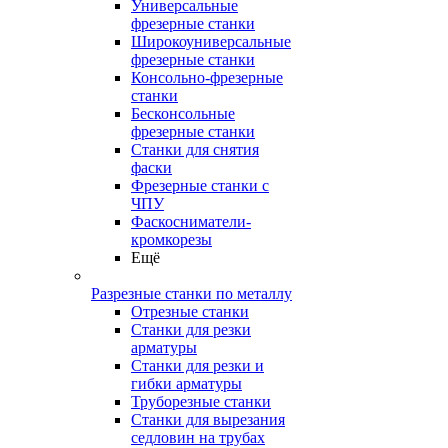
Универсальные
фрезерные станки
Широкоуниверсальные
фрезерные станки
Консольно-фрезерные
станки
Бесконсольные
фрезерные станки
Станки для снятия
фаски
Фрезерные станки с
ЧПУ
Фаскосниматели-
кромкорезы
Ещё
Разрезные станки по металлу
Отрезные станки
Станки для резки
арматуры
Станки для резки и
гибки арматуры
Труборезные станки
Станки для вырезания
седловин на трубаx