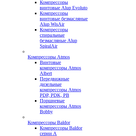
Компрессоры
винтовые Alup Evoluto
Компрессоры
винтовые безмасляные
Alup WisAir
Компрессоры
спиральные
безмасляные Alup
SpiralAir
Компрессоры Atmos
Винтовые
компрессоры Atmos
Albert
Передвижные
дизельные
компрессоры Atmos
PDP, PDK, PB
Поршневые
компрессоры Atmos
Bobby
Компрессоры Baldor
Компрессоры Baldor
серии A