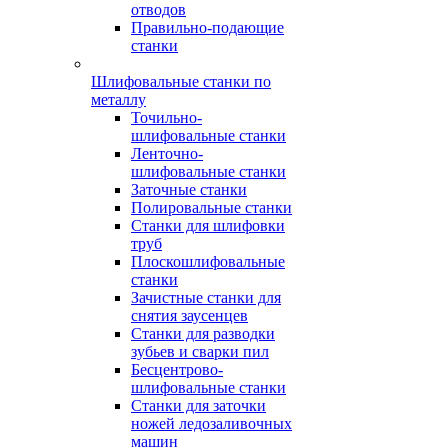
отводов
Правильно-подающие
станки
Шлифовальные станки по
металлу
Точильно-
шлифовальные станки
Ленточно-
шлифовальные станки
Заточные станки
Полировальные станки
Станки для шлифовки
труб
Плоскошлифовальные
станки
Зачистные станки для
снятия заусенцев
Станки для разводки
зубьев и сварки пил
Бесцентрово-
шлифовальные станки
Станки для заточки
ножей ледозаливочных
машин