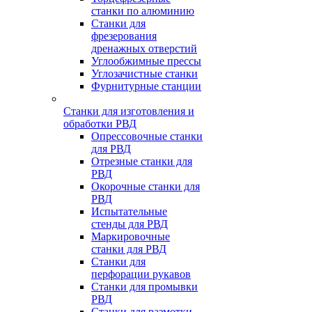
станки по алюминию
Станки для
фрезерования
дренажных отверстий
Углообжимные прессы
Углозачистные станки
Фурнитурные станции
Станки для изготовления и
обработки РВД
Опрессовочные станки
для РВД
Отрезные станки для
РВД
Окорочные станки для
РВД
Испытательные
стенды для РВД
Маркировочные
станки для РВД
Станки для
перфорации рукавов
Станки для промывки
РВД
Станки для размотки