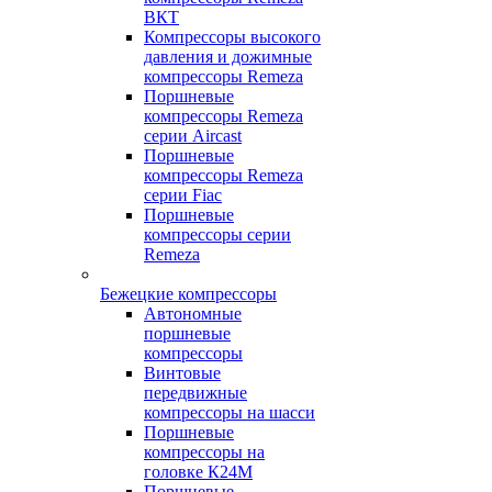
ВКТ
Компрессоры высокого
давления и дожимные
компрессоры Remeza
Поршневые
компрессоры Remeza
серии Aircast
Поршневые
компрессоры Remeza
серии Fiac
Поршневые
компрессоры серии
Remeza
Бежецкие компрессоры
Автономные
поршневые
компрессоры
Винтовые
передвижные
компрессоры на шасси
Поршневые
компрессоры на
головке К24М
Поршневые