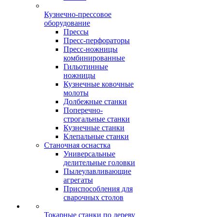
Кузнечно-прессовое
оборудование
Прессы
Пресс-перфораторы
Пресс-ножницы
комбинированные
Гильотинные
ножницы
Кузнечные ковочные
молоты
Долбежные станки
Поперечно-
строгальные станки
Кузнечные станки
Клепальные станки
Станочная оснастка
Универсальные
делительные головки
Пылеулавливающие
агрегаты
Приспособления для
сварочных столов
Токарные станки по дереву