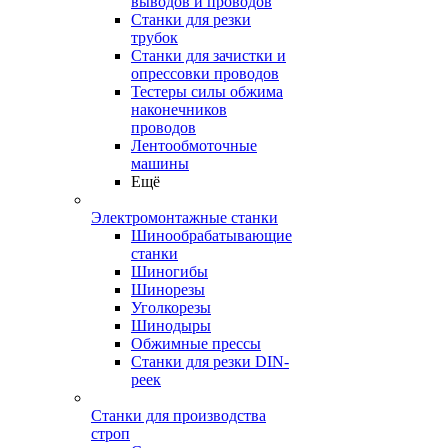
выводов и проводов
Станки для резки
трубок
Станки для зачистки и
опрессовки проводов
Тестеры силы обжима
наконечников
проводов
Лентообмоточные
машины
Ещё
Электромонтажные станки
Шинообрабатывающие
станки
Шиногибы
Шинорезы
Уголкорезы
Шинодыры
Обжимные прессы
Станки для резки DIN-
реек
Станки для производства
строп