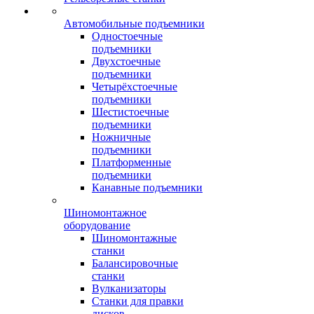
Автомобильные подъемники
Одностоечные
подъемники
Двухстоечные
подъемники
Четырёхстоечные
подъемники
Шестистоечные
подъемники
Ножничные
подъемники
Платформенные
подъемники
Канавные подъемники
Шиномонтажное
оборудование
Шиномонтажные
станки
Балансировочные
станки
Вулканизаторы
Станки для правки
дисков