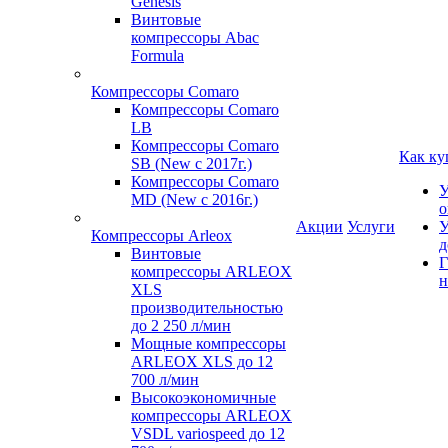
Genesis
Винтовые
компрессоры Abac
Formula
Компрессоры Comaro
Компрессоры Comaro
LB
Компрессоры Comaro
Как ку
SB (New с 2017г.)
Компрессоры Comaro
У
MD (New с 2016г.)
о
Акции
Услуги
У
Компрессоры Arleox
д
Винтовые
Г
компрессоры ARLEOX
н
XLS
производительностью
до 2 250 л/мин
Мощные компрессоры
ARLEOX XLS до 12
700 л/мин
Высокоэкономичные
компрессоры ARLEOX
VSDL variospeed до 12