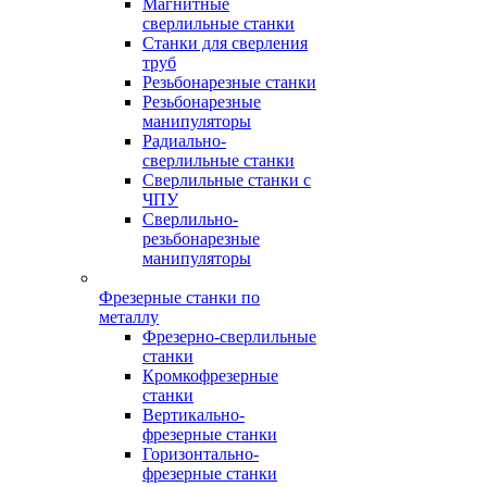
Магнитные
сверлильные станки
Станки для сверления
труб
Резьбонарезные станки
Резьбонарезные
манипуляторы
Радиально-
сверлильные станки
Сверлильные станки с
ЧПУ
Сверлильно-
резьбонарезные
манипуляторы
Фрезерные станки по
металлу
Фрезерно-сверлильные
станки
Кромкофрезерные
станки
Вертикально-
фрезерные станки
Горизонтально-
фрезерные станки