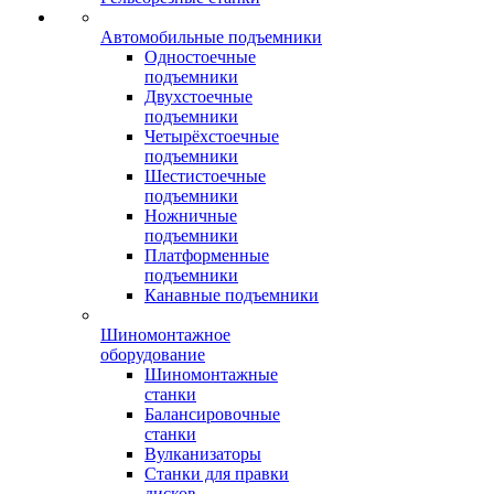
Автомобильные подъемники
Одностоечные
подъемники
Двухстоечные
подъемники
Четырёхстоечные
подъемники
Шестистоечные
подъемники
Ножничные
подъемники
Платформенные
подъемники
Канавные подъемники
Шиномонтажное
оборудование
Шиномонтажные
станки
Балансировочные
станки
Вулканизаторы
Станки для правки
дисков