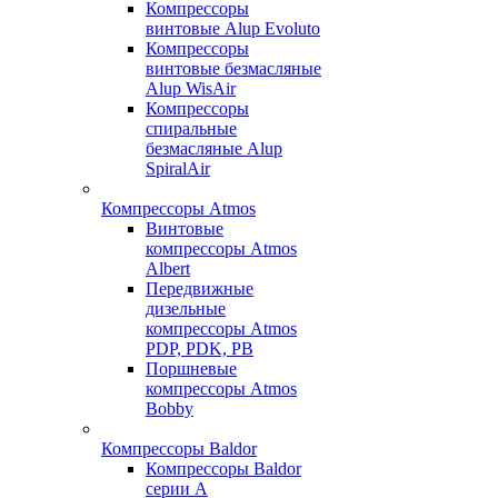
Компрессоры
винтовые Alup Evoluto
Компрессоры
винтовые безмасляные
Alup WisAir
Компрессоры
спиральные
безмасляные Alup
SpiralAir
Компрессоры Atmos
Винтовые
компрессоры Atmos
Albert
Передвижные
дизельные
компрессоры Atmos
PDP, PDK, PB
Поршневые
компрессоры Atmos
Bobby
Компрессоры Baldor
Компрессоры Baldor
серии A