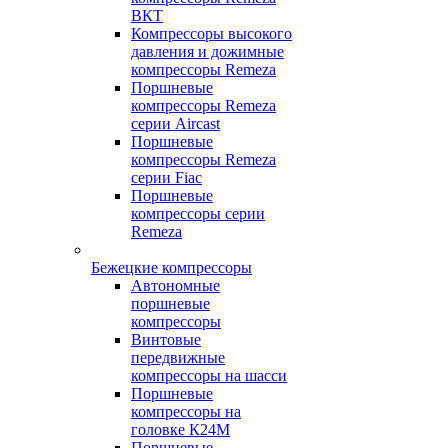
ВКТ
Компрессоры высокого
давления и дожимные
компрессоры Remeza
Поршневые
компрессоры Remeza
серии Aircast
Поршневые
компрессоры Remeza
серии Fiac
Поршневые
компрессоры серии
Remeza
Бежецкие компрессоры
Автономные
поршневые
компрессоры
Винтовые
передвижные
компрессоры на шасси
Поршневые
компрессоры на
головке К24М
Поршневые