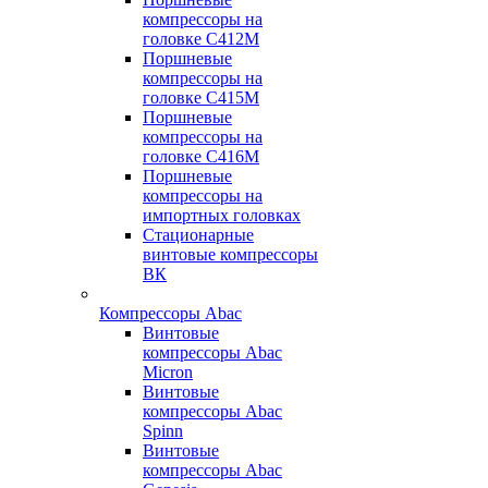
компрессоры на
головке С412М
Поршневые
компрессоры на
головке С415М
Поршневые
компрессоры на
головке С416М
Поршневые
компрессоры на
импортных головках
Стационарные
винтовые компрессоры
ВК
Компрессоры Abac
Винтовые
компрессоры Abac
Micron
Винтовые
компрессоры Abac
Spinn
Винтовые
компрессоры Abac