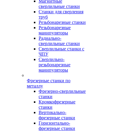
Магнитные
сверлильные станки
Станки для сверления
труб
Резьбонарезные станки
Резьбонарезные
манипуляторы
Радиально-
сверлильные станки
Сверлильные станки с
ЧПУ
Сверлильно-
резьбонарезные
манипуляторы
Фрезерные станки по
металлу
Фрезерно-сверлильные
станки
Кромкофрезерные
станки
Вертикально-
фрезерные станки
Горизонтально-
фрезерные станки