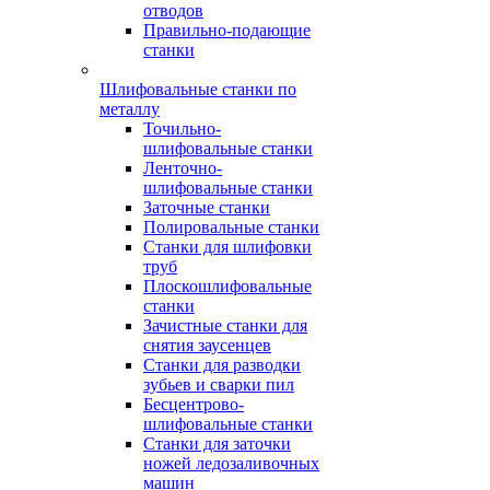
отводов
Правильно-подающие
станки
Шлифовальные станки по
металлу
Точильно-
шлифовальные станки
Ленточно-
шлифовальные станки
Заточные станки
Полировальные станки
Станки для шлифовки
труб
Плоскошлифовальные
станки
Зачистные станки для
снятия заусенцев
Станки для разводки
зубьев и сварки пил
Бесцентрово-
шлифовальные станки
Станки для заточки
ножей ледозаливочных
машин