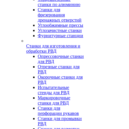
станки по алюминию
Станки для
фрезерования
дренажных отверстий
Углообжимные прессы
Углозачистные станки
Фурнитурные станции
Станки для изготовления и
обработки РВД
Опрессовочные станки
для РВД
Отрезные станки для
РВД
Окорочные станки для
РВД
Испытательные
стенды для РВД
Маркировочные
станки для РВД
Станки для
перфорации рукавов
Станки для промывки
РВД
Станки для размотки