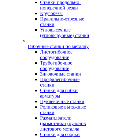
Станки продольно-
поперечной резки
Кругорезы
Правильно-отрезные
станки
Угловысечные
(угловырубные) станки
Гибочные станки по металлу
Листогибочное
оборудование
Трубогибочное
оборудование
Зиговочные станки
Профилегибочные
станки
Станки для гибки
арматуры
Пуклевочные станки
Роликовые вытяжные
станки
Разматыватели
(размотчики) рулонов
листового металла
Станки для сборки