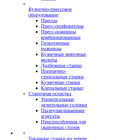
Кузнечно-прессовое
оборудование
Прессы
Пресс-перфораторы
Пресс-ножницы
комбинированные
Гильотинные
ножницы
Кузнечные ковочные
молоты
Долбежные станки
Поперечно-
строгальные станки
Кузнечные станки
Клепальные станки
Станочная оснастка
Универсальные
делительные головки
Пылеулавливающие
агрегаты
Приспособления для
сварочных столов
Токарные станки по дереву