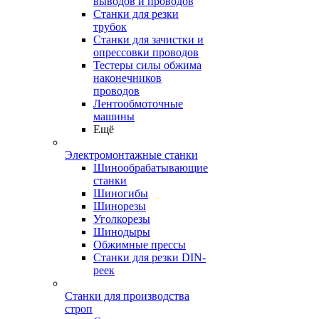
выводов и проводов
Станки для резки
трубок
Станки для зачистки и
опрессовки проводов
Тестеры силы обжима
наконечников
проводов
Лентообмоточные
машины
Ещё
Электромонтажные станки
Шинообрабатывающие
станки
Шиногибы
Шинорезы
Уголкорезы
Шинодыры
Обжимные прессы
Станки для резки DIN-
реек
Станки для производства
строп