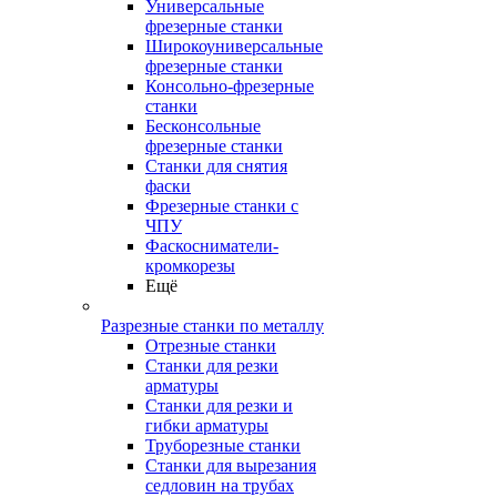
Универсальные
фрезерные станки
Широкоуниверсальные
фрезерные станки
Консольно-фрезерные
станки
Бесконсольные
фрезерные станки
Станки для снятия
фаски
Фрезерные станки с
ЧПУ
Фаскосниматели-
кромкорезы
Ещё
Разрезные станки по металлу
Отрезные станки
Станки для резки
арматуры
Станки для резки и
гибки арматуры
Труборезные станки
Станки для вырезания
седловин на трубаx