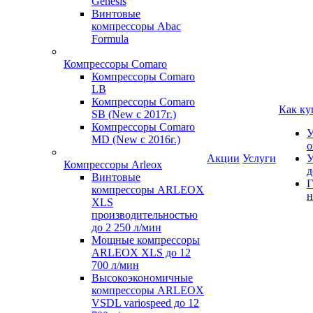
Genesis
Винтовые
компрессоры Abac
Formula
Компрессоры Comaro
Компрессоры Comaro
LB
Компрессоры Comaro
Как ку
SB (New с 2017г.)
Компрессоры Comaro
У
MD (New с 2016г.)
о
Акции
Услуги
У
Компрессоры Arleox
д
Винтовые
Г
компрессоры ARLEOX
н
XLS
производительностью
до 2 250 л/мин
Мощные компрессоры
ARLEOX XLS до 12
700 л/мин
Высокоэкономичные
компрессоры ARLEOX
VSDL variospeed до 12