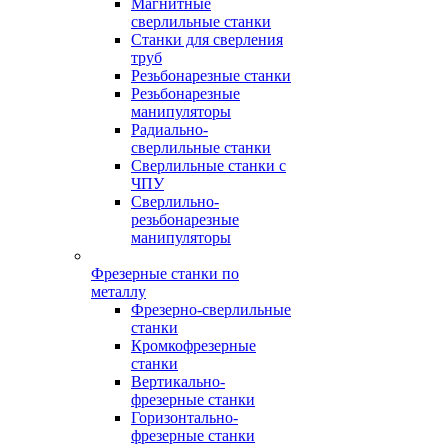
Магнитные
сверлильные станки
Станки для сверления
труб
Резьбонарезные станки
Резьбонарезные
манипуляторы
Радиально-
сверлильные станки
Сверлильные станки с
ЧПУ
Сверлильно-
резьбонарезные
манипуляторы
Фрезерные станки по
металлу
Фрезерно-сверлильные
станки
Кромкофрезерные
станки
Вертикально-
фрезерные станки
Горизонтально-
фрезерные станки