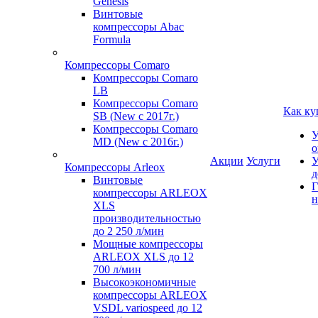
Genesis
Винтовые
компрессоры Abac
Formula
Компрессоры Comaro
Компрессоры Comaro
LB
Компрессоры Comaro
Как ку
SB (New с 2017г.)
Компрессоры Comaro
У
MD (New с 2016г.)
о
Акции
Услуги
У
Компрессоры Arleox
д
Винтовые
Г
компрессоры ARLEOX
н
XLS
производительностью
до 2 250 л/мин
Мощные компрессоры
ARLEOX XLS до 12
700 л/мин
Высокоэкономичные
компрессоры ARLEOX
VSDL variospeed до 12