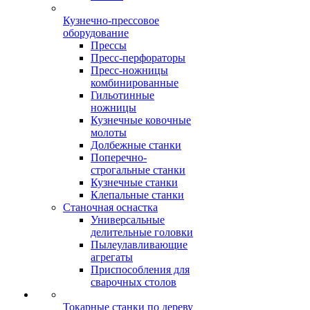
Кузнечно-прессовое
оборудование
Прессы
Пресс-перфораторы
Пресс-ножницы
комбинированные
Гильотинные
ножницы
Кузнечные ковочные
молоты
Долбежные станки
Поперечно-
строгальные станки
Кузнечные станки
Клепальные станки
Станочная оснастка
Универсальные
делительные головки
Пылеулавливающие
агрегаты
Приспособления для
сварочных столов
Токарные станки по дереву