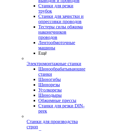
выводов и проводов
Станки для резки
трубок
Станки для зачистки и
опрессовки проводов
Тестеры силы обжима
наконечников
проводов
Лентообмоточные
машины
Ещё
Электромонтажные станки
Шинообрабатывающие
станки
Шиногибы
Шинорезы
Уголкорезы
Шинодыры
Обжимные прессы
Станки для резки DIN-
реек
Станки для производства
строп