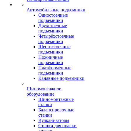
Автомобильные подъемники
Одностоечные
подъемники
Двухстоечные
подъемники
Четырёхстоечные
подъемники
Шестистоечные
подъемники
Ножничные
подъемники
Платформенные
подъемники
Канавные подъемники
Шиномонтажное
оборудование
Шиномонтажные
станки
Балансировочные
станки
Вулканизаторы
Станки для правки
дисков