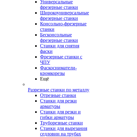
Универсальные
фрезерные станки
Широкоуниверсальные
фрезерные станки
Консольно-фрезерные
станки
Бесконсольные
фрезерные станки
Станки для снятия
фаски
Фрезерные станки с
ЧПУ
Фаскосниматели-
кромкорезы
Ещё
Разрезные станки по металлу
Отрезные станки
Станки для резки
арматуры
Станки для резки и
гибки арматуры
Труборезные станки
Станки для вырезания
седловин на трубаx