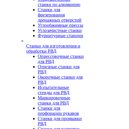
станки по алюминию
Станки для
фрезерования
дренажных отверстий
Углообжимные прессы
Углозачистные станки
Фурнитурные станции
Станки для изготовления и
обработки РВД
Опрессовочные станки
для РВД
Отрезные станки для
РВД
Окорочные станки для
РВД
Испытательные
стенды для РВД
Маркировочные
станки для РВД
Станки для
перфорации рукавов
Станки для промывки
РВД
Станки для размотки