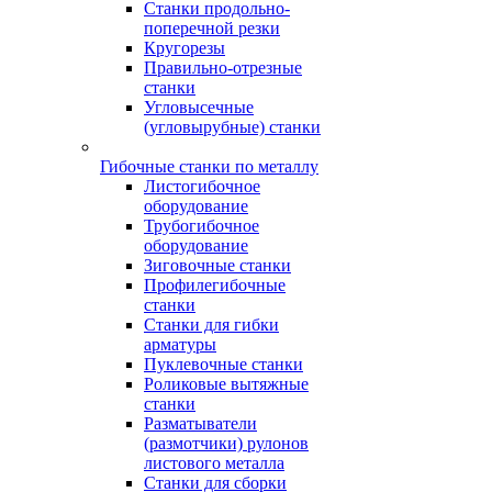
Станки продольно-
поперечной резки
Кругорезы
Правильно-отрезные
станки
Угловысечные
(угловырубные) станки
Гибочные станки по металлу
Листогибочное
оборудование
Трубогибочное
оборудование
Зиговочные станки
Профилегибочные
станки
Станки для гибки
арматуры
Пуклевочные станки
Роликовые вытяжные
станки
Разматыватели
(размотчики) рулонов
листового металла
Станки для сборки