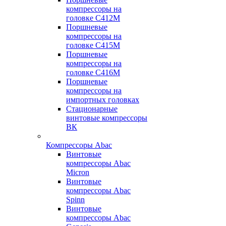
компрессоры на
головке С412М
Поршневые
компрессоры на
головке С415М
Поршневые
компрессоры на
головке С416М
Поршневые
компрессоры на
импортных головках
Стационарные
винтовые компрессоры
ВК
Компрессоры Abac
Винтовые
компрессоры Abac
Micron
Винтовые
компрессоры Abac
Spinn
Винтовые
компрессоры Abac