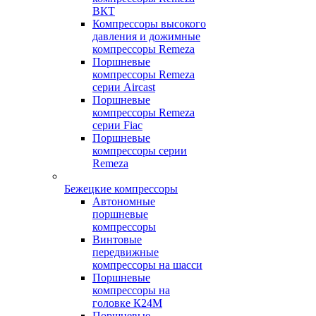
ВКТ
Компрессоры высокого
давления и дожимные
компрессоры Remeza
Поршневые
компрессоры Remeza
серии Aircast
Поршневые
компрессоры Remeza
серии Fiac
Поршневые
компрессоры серии
Remeza
Бежецкие компрессоры
Автономные
поршневые
компрессоры
Винтовые
передвижные
компрессоры на шасси
Поршневые
компрессоры на
головке К24М
Поршневые