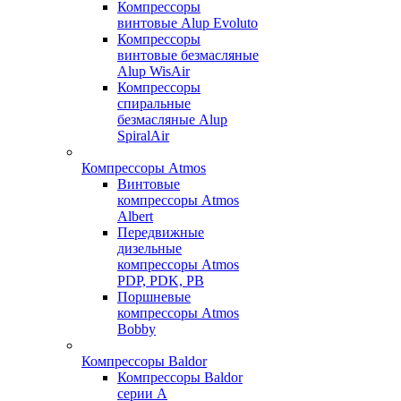
Компрессоры
винтовые Alup Evoluto
Компрессоры
винтовые безмасляные
Alup WisAir
Компрессоры
спиральные
безмасляные Alup
SpiralAir
Компрессоры Atmos
Винтовые
компрессоры Atmos
Albert
Передвижные
дизельные
компрессоры Atmos
PDP, PDK, PB
Поршневые
компрессоры Atmos
Bobby
Компрессоры Baldor
Компрессоры Baldor
серии A