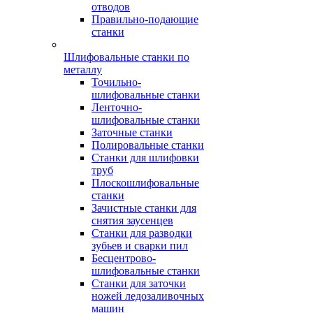
отводов
Правильно-подающие
станки
Шлифовальные станки по
металлу
Точильно-
шлифовальные станки
Ленточно-
шлифовальные станки
Заточные станки
Полировальные станки
Станки для шлифовки
труб
Плоскошлифовальные
станки
Зачистные станки для
снятия заусенцев
Станки для разводки
зубьев и сварки пил
Бесцентрово-
шлифовальные станки
Станки для заточки
ножей ледозаливочных
машин