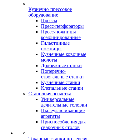
Кузнечно-прессовое
оборудование
Прессы
Пресс-перфораторы
Пресс-ножницы
комбинированные
Гильотинные
ножницы
Кузнечные ковочные
молоты
Долбежные станки
Поперечно-
строгальные станки
Кузнечные станки
Клепальные станки
Станочная оснастка
Универсальные
делительные головки
Пылеулавливающие
агрегаты
Приспособления для
сварочных столов
Токарные станки по дереву