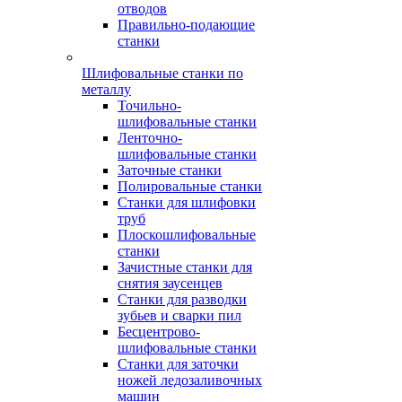
отводов
Правильно-подающие
станки
Шлифовальные станки по
металлу
Точильно-
шлифовальные станки
Ленточно-
шлифовальные станки
Заточные станки
Полировальные станки
Станки для шлифовки
труб
Плоскошлифовальные
станки
Зачистные станки для
снятия заусенцев
Станки для разводки
зубьев и сварки пил
Бесцентрово-
шлифовальные станки
Станки для заточки
ножей ледозаливочных
машин