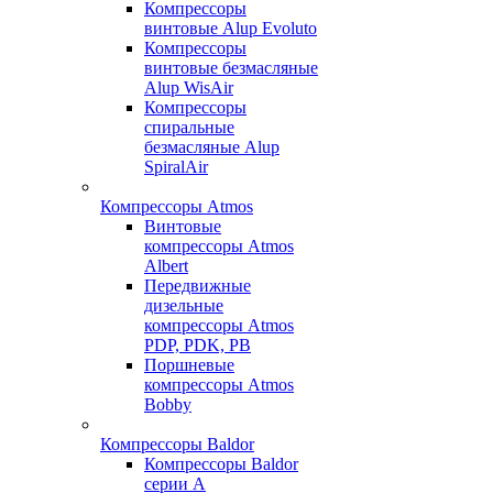
Компрессоры
винтовые Alup Evoluto
Компрессоры
винтовые безмасляные
Alup WisAir
Компрессоры
спиральные
безмасляные Alup
SpiralAir
Компрессоры Atmos
Винтовые
компрессоры Atmos
Albert
Передвижные
дизельные
компрессоры Atmos
PDP, PDK, PB
Поршневые
компрессоры Atmos
Bobby
Компрессоры Baldor
Компрессоры Baldor
серии A