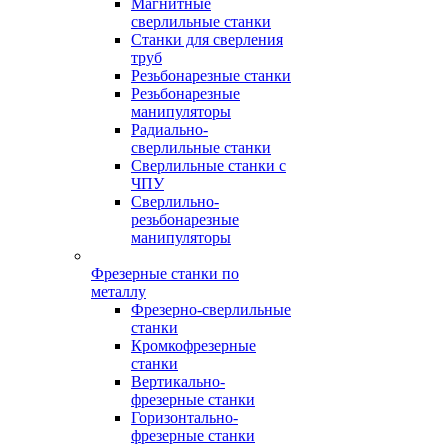
Магнитные
сверлильные станки
Станки для сверления
труб
Резьбонарезные станки
Резьбонарезные
манипуляторы
Радиально-
сверлильные станки
Сверлильные станки с
ЧПУ
Сверлильно-
резьбонарезные
манипуляторы
Фрезерные станки по
металлу
Фрезерно-сверлильные
станки
Кромкофрезерные
станки
Вертикально-
фрезерные станки
Горизонтально-
фрезерные станки