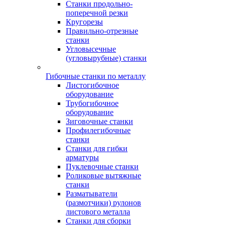
Станки продольно-
поперечной резки
Кругорезы
Правильно-отрезные
станки
Угловысечные
(угловырубные) станки
Гибочные станки по металлу
Листогибочное
оборудование
Трубогибочное
оборудование
Зиговочные станки
Профилегибочные
станки
Станки для гибки
арматуры
Пуклевочные станки
Роликовые вытяжные
станки
Разматыватели
(размотчики) рулонов
листового металла
Станки для сборки