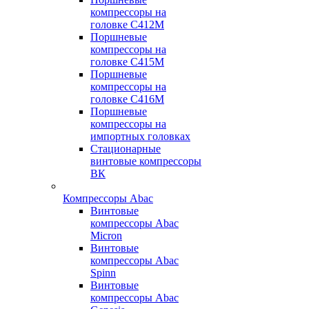
компрессоры на
головке С412М
Поршневые
компрессоры на
головке С415М
Поршневые
компрессоры на
головке С416М
Поршневые
компрессоры на
импортных головках
Стационарные
винтовые компрессоры
ВК
Компрессоры Abac
Винтовые
компрессоры Abac
Micron
Винтовые
компрессоры Abac
Spinn
Винтовые
компрессоры Abac