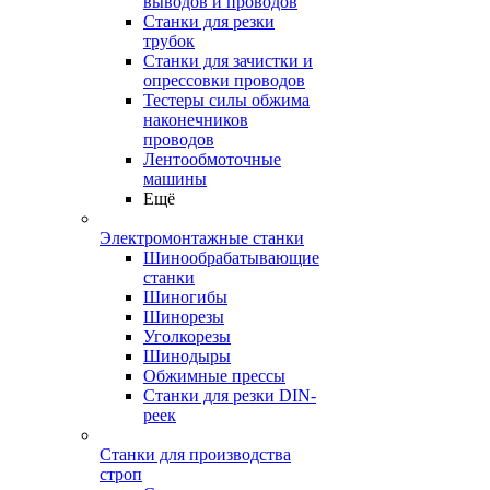
выводов и проводов
Станки для резки
трубок
Станки для зачистки и
опрессовки проводов
Тестеры силы обжима
наконечников
проводов
Лентообмоточные
машины
Ещё
Электромонтажные станки
Шинообрабатывающие
станки
Шиногибы
Шинорезы
Уголкорезы
Шинодыры
Обжимные прессы
Станки для резки DIN-
реек
Станки для производства
строп