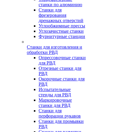
станки по алюминию
Станки для
фрезерования
дренажных отверстий
Углообжимные прессы
Углозачистные станки
Фурнитурные станции
Станки для изготовления и
обработки РВД
Опрессовочные станки
для РВД
Отрезные станки для
РВД
Окорочные станки для
РВД
Испытательные
стенды для РВД
Маркировочные
станки для РВД
Станки для
перфорации рукавов
Станки для промывки
РВД
Станки для размотки