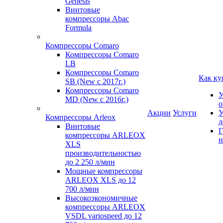
Genesis
Винтовые
компрессоры Abac
Formula
Компрессоры Comaro
Компрессоры Comaro
LB
Компрессоры Comaro
Как ку
SB (New с 2017г.)
Компрессоры Comaro
У
MD (New с 2016г.)
о
Акции
Услуги
У
Компрессоры Arleox
д
Винтовые
Г
компрессоры ARLEOX
н
XLS
производительностью
до 2 250 л/мин
Мощные компрессоры
ARLEOX XLS до 12
700 л/мин
Высокоэкономичные
компрессоры ARLEOX
VSDL variospeed до 12