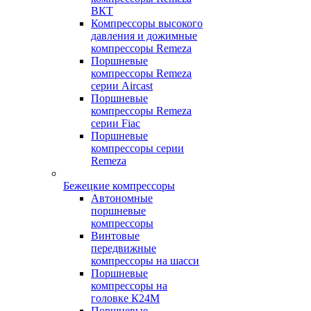
ВКТ
Компрессоры высокого
давления и дожимные
компрессоры Remeza
Поршневые
компрессоры Remeza
серии Aircast
Поршневые
компрессоры Remeza
серии Fiac
Поршневые
компрессоры серии
Remeza
Бежецкие компрессоры
Автономные
поршневые
компрессоры
Винтовые
передвижные
компрессоры на шасси
Поршневые
компрессоры на
головке К24М
Поршневые