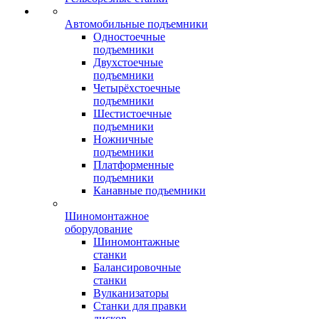
Автомобильные подъемники
Одностоечные
подъемники
Двухстоечные
подъемники
Четырёхстоечные
подъемники
Шестистоечные
подъемники
Ножничные
подъемники
Платформенные
подъемники
Канавные подъемники
Шиномонтажное
оборудование
Шиномонтажные
станки
Балансировочные
станки
Вулканизаторы
Станки для правки
дисков