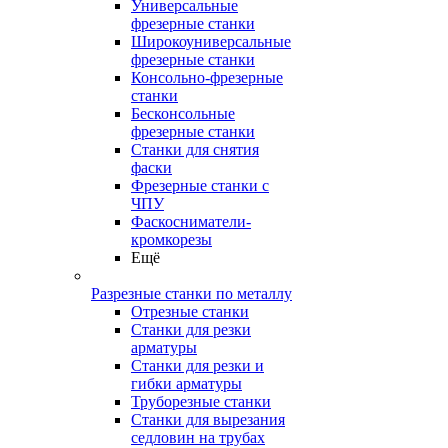
Универсальные
фрезерные станки
Широкоуниверсальные
фрезерные станки
Консольно-фрезерные
станки
Бесконсольные
фрезерные станки
Станки для снятия
фаски
Фрезерные станки с
ЧПУ
Фаскосниматели-
кромкорезы
Ещё
Разрезные станки по металлу
Отрезные станки
Станки для резки
арматуры
Станки для резки и
гибки арматуры
Труборезные станки
Станки для вырезания
седловин на трубаx