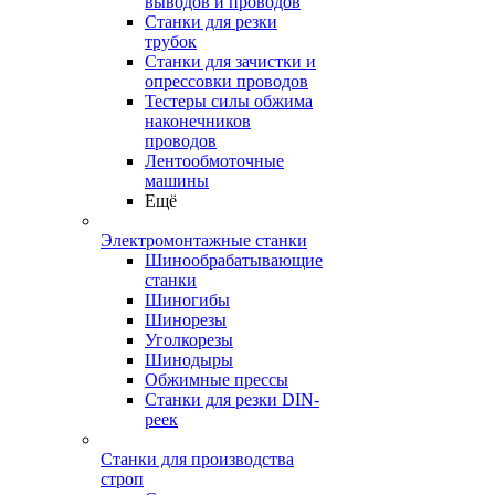
выводов и проводов
Станки для резки
трубок
Станки для зачистки и
опрессовки проводов
Тестеры силы обжима
наконечников
проводов
Лентообмоточные
машины
Ещё
Электромонтажные станки
Шинообрабатывающие
станки
Шиногибы
Шинорезы
Уголкорезы
Шинодыры
Обжимные прессы
Станки для резки DIN-
реек
Станки для производства
строп