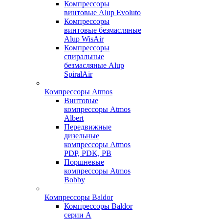
Компрессоры
винтовые Alup Evoluto
Компрессоры
винтовые безмасляные
Alup WisAir
Компрессоры
спиральные
безмасляные Alup
SpiralAir
Компрессоры Atmos
Винтовые
компрессоры Atmos
Albert
Передвижные
дизельные
компрессоры Atmos
PDP, PDK, PB
Поршневые
компрессоры Atmos
Bobby
Компрессоры Baldor
Компрессоры Baldor
серии A