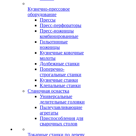
Кузнечно-прессовое
оборудование
Прессы
Пресс-перфораторы
Пресс-ножницы
комбинированные
Гильотинные
ножницы
Кузнечные ковочные
молоты
Долбежные станки
Поперечно-
строгальные станки
Кузнечные станки
Клепальные станки
Станочная оснастка
Универсальные
делительные головки
Пылеулавливающие
агрегаты
Приспособления для
сварочных столов
Токарные станки по дереву