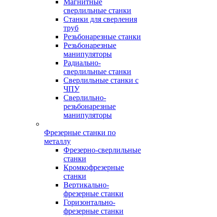
Магнитные
сверлильные станки
Станки для сверления
труб
Резьбонарезные станки
Резьбонарезные
манипуляторы
Радиально-
сверлильные станки
Сверлильные станки с
ЧПУ
Сверлильно-
резьбонарезные
манипуляторы
Фрезерные станки по
металлу
Фрезерно-сверлильные
станки
Кромкофрезерные
станки
Вертикально-
фрезерные станки
Горизонтально-
фрезерные станки