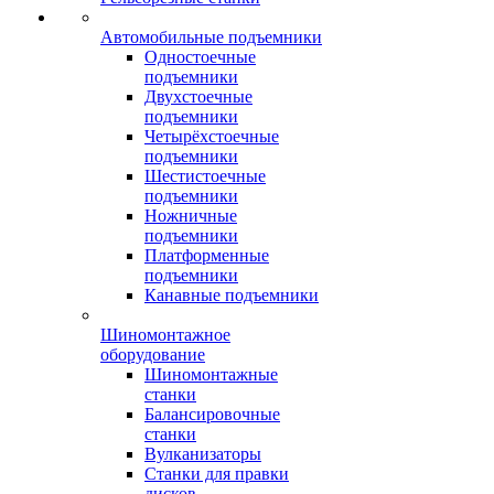
Автомобильные подъемники
Одностоечные
подъемники
Двухстоечные
подъемники
Четырёхстоечные
подъемники
Шестистоечные
подъемники
Ножничные
подъемники
Платформенные
подъемники
Канавные подъемники
Шиномонтажное
оборудование
Шиномонтажные
станки
Балансировочные
станки
Вулканизаторы
Станки для правки
дисков