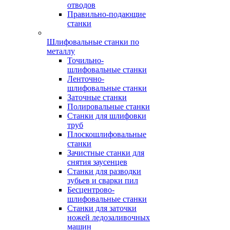
отводов
Правильно-подающие
станки
Шлифовальные станки по
металлу
Точильно-
шлифовальные станки
Ленточно-
шлифовальные станки
Заточные станки
Полировальные станки
Станки для шлифовки
труб
Плоскошлифовальные
станки
Зачистные станки для
снятия заусенцев
Станки для разводки
зубьев и сварки пил
Бесцентрово-
шлифовальные станки
Станки для заточки
ножей ледозаливочных
машин