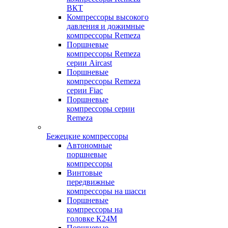
ВКТ
Компрессоры высокого
давления и дожимные
компрессоры Remeza
Поршневые
компрессоры Remeza
серии Aircast
Поршневые
компрессоры Remeza
серии Fiac
Поршневые
компрессоры серии
Remeza
Бежецкие компрессоры
Автономные
поршневые
компрессоры
Винтовые
передвижные
компрессоры на шасси
Поршневые
компрессоры на
головке К24М
Поршневые