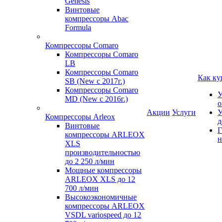
Genesis
Винтовые
компрессоры Abac
Formula
Компрессоры Comaro
Компрессоры Comaro
LB
Компрессоры Comaro
Как ку
SB (New с 2017г.)
Компрессоры Comaro
У
MD (New с 2016г.)
о
Акции
Услуги
У
Компрессоры Arleox
д
Винтовые
Г
компрессоры ARLEOX
н
XLS
производительностью
до 2 250 л/мин
Мощные компрессоры
ARLEOX XLS до 12
700 л/мин
Высокоэкономичные
компрессоры ARLEOX
VSDL variospeed до 12