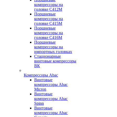
компрессоры на
головке С412М
Поршневые
компрессоры на
головке С415М
Поршневые
компрессоры на
головке С416М
Поршневые
компрессоры на
импортных головках
Стационарные
винтовые компрессоры
ВК
Компрессоры Abac
Винтовые
компрессоры Abac
Micron
Винтовые
компрессоры Abac
Spinn
Винтовые
компрессоры Abac