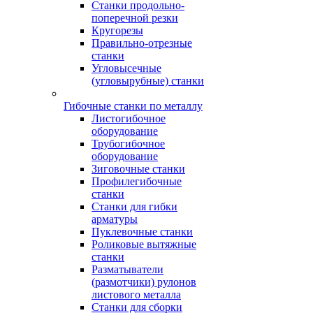
Станки продольно-
поперечной резки
Кругорезы
Правильно-отрезные
станки
Угловысечные
(угловырубные) станки
Гибочные станки по металлу
Листогибочное
оборудование
Трубогибочное
оборудование
Зиговочные станки
Профилегибочные
станки
Станки для гибки
арматуры
Пуклевочные станки
Роликовые вытяжные
станки
Разматыватели
(размотчики) рулонов
листового металла
Станки для сборки