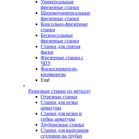
Универсальные
фрезерные станки
Широкоуниверсальные
фрезерные станки
Консольно-фрезерные
станки
Бесконсольные
фрезерные станки
Станки для снятия
фаски
Фрезерные станки с
ЧПУ
Фаскосниматели-
кромкорезы
Ещё
Разрезные станки по металлу
Отрезные станки
Станки для резки
арматуры
Станки для резки и
гибки арматуры
Труборезные станки
Станки для вырезания
седловин на трубаx