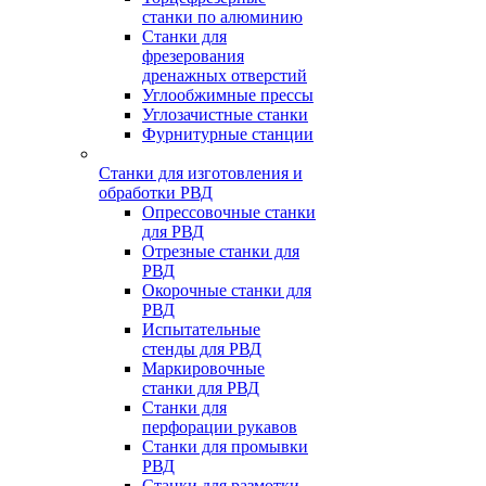
станки по алюминию
Станки для
фрезерования
дренажных отверстий
Углообжимные прессы
Углозачистные станки
Фурнитурные станции
Станки для изготовления и
обработки РВД
Опрессовочные станки
для РВД
Отрезные станки для
РВД
Окорочные станки для
РВД
Испытательные
стенды для РВД
Маркировочные
станки для РВД
Станки для
перфорации рукавов
Станки для промывки
РВД
Станки для размотки