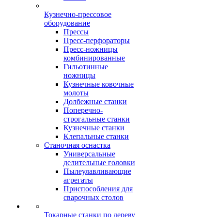
Кузнечно-прессовое
оборудование
Прессы
Пресс-перфораторы
Пресс-ножницы
комбинированные
Гильотинные
ножницы
Кузнечные ковочные
молоты
Долбежные станки
Поперечно-
строгальные станки
Кузнечные станки
Клепальные станки
Станочная оснастка
Универсальные
делительные головки
Пылеулавливающие
агрегаты
Приспособления для
сварочных столов
Токарные станки по дереву