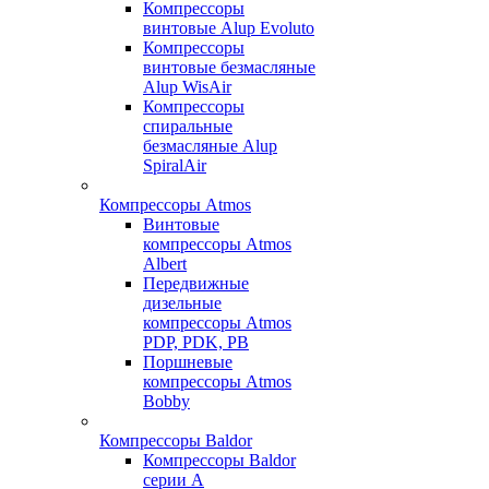
Компрессоры
винтовые Alup Evoluto
Компрессоры
винтовые безмасляные
Alup WisAir
Компрессоры
спиральные
безмасляные Alup
SpiralAir
Компрессоры Atmos
Винтовые
компрессоры Atmos
Albert
Передвижные
дизельные
компрессоры Atmos
PDP, PDK, PB
Поршневые
компрессоры Atmos
Bobby
Компрессоры Baldor
Компрессоры Baldor
серии A