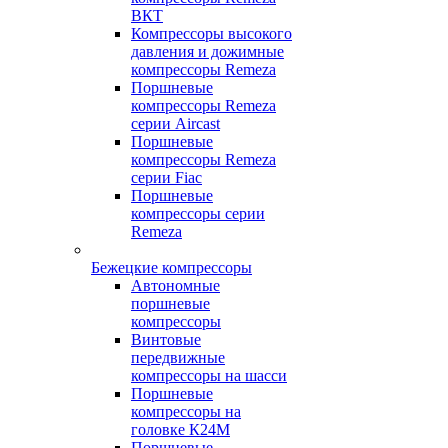
ВКТ
Компрессоры высокого
давления и дожимные
компрессоры Remeza
Поршневые
компрессоры Remeza
серии Aircast
Поршневые
компрессоры Remeza
серии Fiac
Поршневые
компрессоры серии
Remeza
Бежецкие компрессоры
Автономные
поршневые
компрессоры
Винтовые
передвижные
компрессоры на шасси
Поршневые
компрессоры на
головке К24М
Поршневые