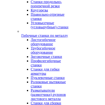
Станки продольно-
поперечной резки
Кругорезы
Правильно-отрезные
станки
Угловысечные
(угловырубные) станки
Гибочные станки по металлу
Листогибочное
оборудование
Трубогибочное
оборудование
Зиговочные станки
Профилегибочные
станки
Станки для гибки
арматуры
Пуклевочные станки
Роликовые вытяжные
станки
Разматыватели
(размотчики) рулонов
листового металла
Станки для сборки