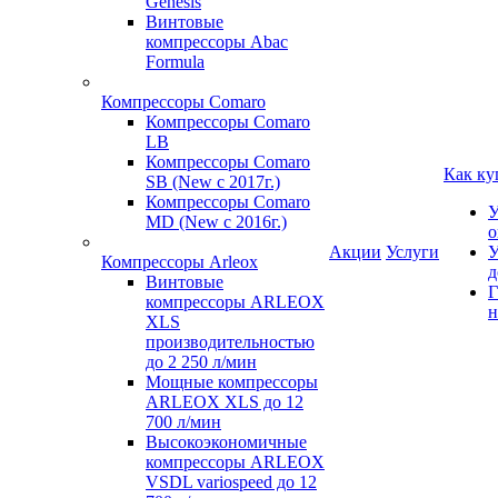
Genesis
Винтовые
компрессоры Abac
Formula
Компрессоры Comaro
Компрессоры Comaro
LB
Компрессоры Comaro
Как ку
SB (New с 2017г.)
Компрессоры Comaro
У
MD (New с 2016г.)
о
Акции
Услуги
У
Компрессоры Arleox
д
Винтовые
Г
компрессоры ARLEOX
н
XLS
производительностью
до 2 250 л/мин
Мощные компрессоры
ARLEOX XLS до 12
700 л/мин
Высокоэкономичные
компрессоры ARLEOX
VSDL variospeed до 12