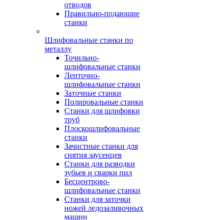
отводов
Правильно-подающие
станки
Шлифовальные станки по
металлу
Точильно-
шлифовальные станки
Ленточно-
шлифовальные станки
Заточные станки
Полировальные станки
Станки для шлифовки
труб
Плоскошлифовальные
станки
Зачистные станки для
снятия заусенцев
Станки для разводки
зубьев и сварки пил
Бесцентрово-
шлифовальные станки
Станки для заточки
ножей ледозаливочных
машин