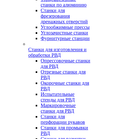
станки по алюминию
Станки для
фрезерования
дренажных отверстий
Углообжимные прессы
Углозачистные станки
Фурнитурные станции
Станки для изготовления и
обработки РВД
Опрессовочные станки
для РВД
Отрезные станки для
РВД
Окорочные станки для
РВД
Испытательные
стенды для РВД
Маркировочные
станки для РВД
Станки для
перфорации рукавов
Станки для промывки
РВД
Станки для размотки