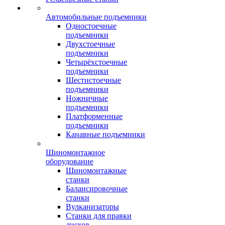
Автомобильные подъемники
Одностоечные
подъемники
Двухстоечные
подъемники
Четырёхстоечные
подъемники
Шестистоечные
подъемники
Ножничные
подъемники
Платформенные
подъемники
Канавные подъемники
Шиномонтажное
оборудование
Шиномонтажные
станки
Балансировочные
станки
Вулканизаторы
Станки для правки
дисков