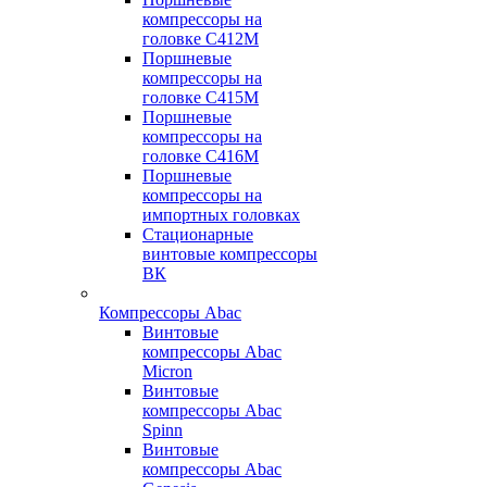
компрессоры на
головке С412М
Поршневые
компрессоры на
головке С415М
Поршневые
компрессоры на
головке С416М
Поршневые
компрессоры на
импортных головках
Стационарные
винтовые компрессоры
ВК
Компрессоры Abac
Винтовые
компрессоры Abac
Micron
Винтовые
компрессоры Abac
Spinn
Винтовые
компрессоры Abac