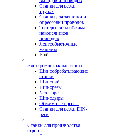
выводов и проводов
Станки для резки
трубок
Станки для зачистки и
опрессовки проводов
Тестеры силы обжима
наконечников
проводов
Лентообмоточные
машины
Ещё
Электромонтажные станки
Шинообрабатывающие
станки
Шиногибы
Шинорезы
Уголкорезы
Шинодыры
Обжимные прессы
Станки для резки DIN-
реек
Станки для производства
строп