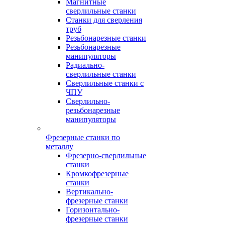
Магнитные
сверлильные станки
Станки для сверления
труб
Резьбонарезные станки
Резьбонарезные
манипуляторы
Радиально-
сверлильные станки
Сверлильные станки с
ЧПУ
Сверлильно-
резьбонарезные
манипуляторы
Фрезерные станки по
металлу
Фрезерно-сверлильные
станки
Кромкофрезерные
станки
Вертикально-
фрезерные станки
Горизонтально-
фрезерные станки