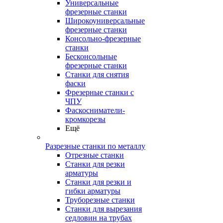
Универсальные
фрезерные станки
Широкоуниверсальные
фрезерные станки
Консольно-фрезерные
станки
Бесконсольные
фрезерные станки
Станки для снятия
фаски
Фрезерные станки с
ЧПУ
Фаскосниматели-
кромкорезы
Ещё
Разрезные станки по металлу
Отрезные станки
Станки для резки
арматуры
Станки для резки и
гибки арматуры
Труборезные станки
Станки для вырезания
седловин на трубаx